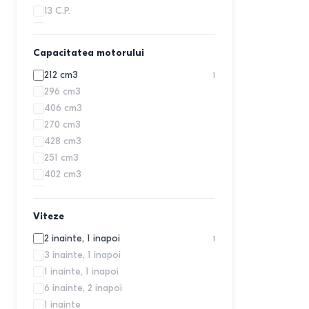
13
C.P.
9
C.P.
12
C.P.
Capacitatea motorului
7.5
C.P.
212
cm3
1
6.1
C.P.
296
cm3
4.49
C.P.
406
cm3
270
cm3
428
cm3
251
cm3
402
cm3
208
cm3
163
cm3
Viteze
196
cm3
2 inainte, 1 inapoi
1
389
cm3
3 inainte, 1 inapoi
215
cm3
1 inainte, 1 inapoi
305
cm3
6 inainte, 2 inapoi
420
cm3
1 inainte