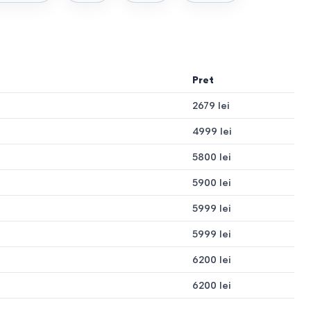
Pret
ac față cu succes solurilor ușoare și medii.
2679 lei
4999 lei
ru și sunt potrivite pentru soluri grele și terenuri virgine.
5800 lei
5900 lei
5999 lei
Cultivator electric
5999 lei
până la 3 CP
6200 lei
Ușor
6200 lei
până la 6 ari