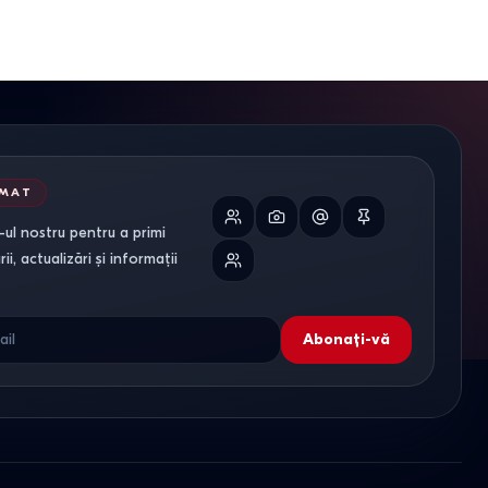
Minimă
Limitat
Pentru lucrări ușoare
or
RMAT
ul nostru pentru a primi
ursul sezonului agricol.
i, actualizări și informații
Abonați-vă