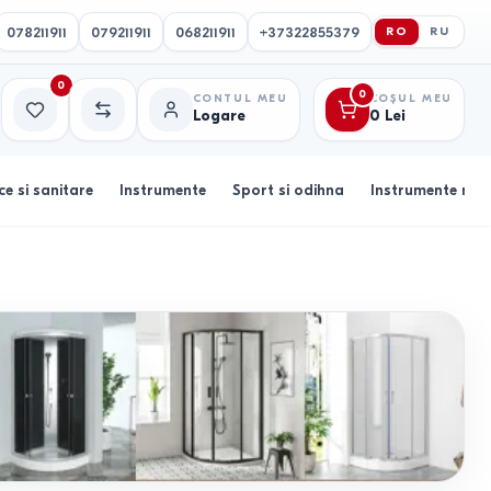
078211911
079211911
068211911
+37322855379
RO
RU
0
0
CONTUL MEU
COȘUL MEU
Logare
0
Lei
Favorite
Comparație
ce si sanitare
Instrumente
Sport si odihna
Instrumente muz