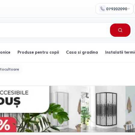
079202090
ronice
Produse pentru copii
Casa si gradina
Instalatii termi
tocultoare