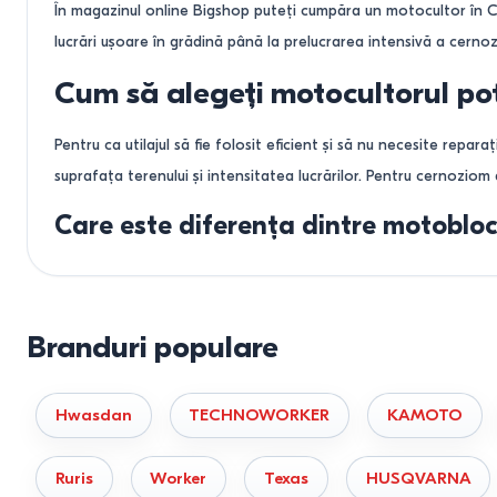
31
cm
130
cm
În magazinul online Bigshop puteți cumpăra un motocultor în Chi
18
cm
108
cm
lucrări ușoare în grădină până la prelucrarea intensivă a cerno
20
cm
135
cm
Cum să alegeți motocultorul pot
22
cm
80
cm
15-29
cm
80-110
cm
10-20
cm
50-110
cm
Pentru ca utilajul să fie folosit eficient și să nu necesite repara
8-30
cm
28
cm
suprafața terenului și intensitatea lucrărilor. Pentru cernoziom
50-90
cm
Care este diferența dintre motobloc 
75
cm
50-80
cm
Cultivatorul este destinat lucrărilor superficiale de afânare a so
80-120
cm
75-105
cm
universal, dotat cu transmisie și trepte de viteză, capabil să l
80-95
cm
Branduri populare
Alegerea motoblocului în funcție de
Până la 6 ari -
motocultor pe benzină ușor — compact și 
Hwasdan
TECHNOWORKER
KAMOTO
10–20 ari -
motocultor pe benzină de 6–7 CP — soluția opt
Peste 20 ari -
motocultor diesel de la 8 CP — funcționare s
Ruris
Worker
Texas
HUSQVARNA