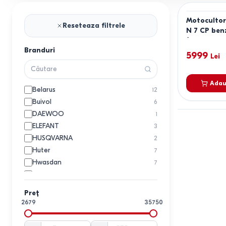
Motocultor
Reseteaza filtrele
N 7 CP ben
(Benzina, 7 
Branduri
5999
Lei
Adau
Belarus
12
Buivol
6
DAEWOO
1
ELEFANT
3
HUSQVARNA
2
Huter
7
Hwasdan
7
Kama
5
KAMOTO
1
Preț
Konner & Sohnen
1
2679
35750
PARTNERPRO
1
RATO
8