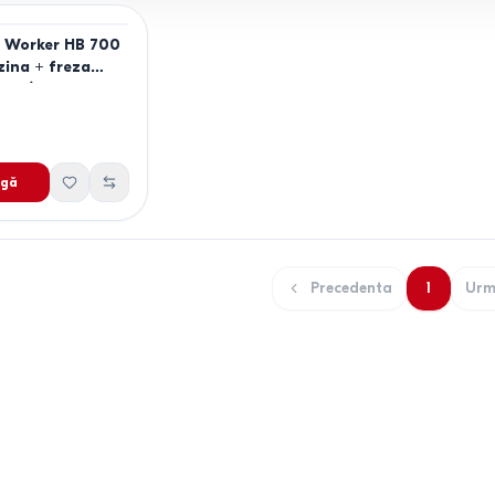
 Worker HB 700
zina + freza
C.P.)
gă
Precedenta
1
Urm