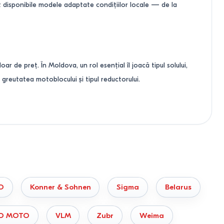
nt disponibile modele adaptate condițiilor locale — de la
oar de preț. În Moldova, un rol esențial îl joacă tipul solului,
 greutatea motoblocului și tipul reductorului.
u este conceput pentru sarcini grele. Motoblocul este un utilaj
nsporte încărcături.
O
Konner & Sohnen
Sigma
Belarus
O MOTO
VLM
Zubr
Weima