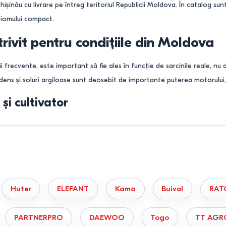
șinău cu livrare pe întreg teritoriul Republicii Moldova. În catalog su
ziomului compact.
rivit pentru condițiile din Moldova
ții frecvente, este important să fie ales în funcție de sarcinile reale, nu d
 dens și soluri argiloase sunt deosebit de importante puterea motorului,
și cultivator
lului și întreținerii straturilor. Este potrivit pentru suprafețe mici și n
ucreze cu echipamente atașabile, să execute aratul adânc și chiar să tra
 suprafața terenului
simplu de manevrat.
Huter
ELEFANT
Kama
Buivol
RAT
imă pentru lucrări regulate.
tabilă pe sol greu.
PARTNERPRO
DAEWOO
Togo
TT AGR