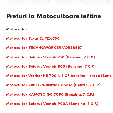
Tipuri de motoblocuri în funcție
Preturi la Motocultoare ieftine
Motocultoare pe benzină
Motocultor
Motoblocurile pe benzină sunt potrivite pentru majoritatea gosp
Motocultor Texas EL TEX 750
Motocultoare diesel
Motocultor TECHNOWORKER VOR58657
Motoblocurile diesel sunt alese pentru utilizare intensivă. Datori
Motocultor Belarus Vostok 750 (Benzina, 7 C.P.)
Comparație între utilaje după pa
Motocultor Belarus Vostok 900 (Benzina, 7 C.P.)
Motocultor Worker HB 700 N 7 CP benzina + freza (Benzin
Parametru
Motocultor pe b
Motocultor Zubr GN-4NEW Capota (Benzin, 7 C.P.)
Putere
4–7 CP
Motocultor KAMOTO GC 7090 (Benzina, 7 C.P.)
Tip sol
Ușor și mediu
Motocultor Belarus Vostok 900A (Benzina, 7 C.P.)
Suprafața terenului
până la 20 ari