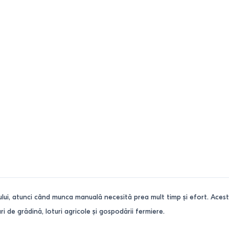
ui, atunci când munca manuală necesită prea mult timp și efort. Acest ti
uri de grădină, loturi agricole și gospodării fermiere.