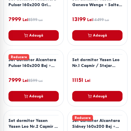
Pulsar 160x200 Gri
Geneva Wenge + Saltea
Deschis + Noptiere PAL
Salt Confort Clasic
Alb + Saltea Salt
160x200
7999
13199
Lei
8599
Lei
14499
Lei
Lei
Confort Clasic 160x200
Adaugă
Adaugă
Reducere
Set dormitor Alcantara
Set dormitor Yasen Leo
Pulsar 160x200 Bej +
Nr.1 Cașmir / Stejar
Noptiere PAL Stejar
Artisan
Sonoma + Saltea Salt
7999
11151
Lei
8599
Lei
Lei
Confort Clasic 160x200
Adaugă
Adaugă
Reducere
Set dormitor Yasen
Set dormitor Alcantara
Yasen Leo Nr.2 Cașmir /
Sidney 160x200 Bej +