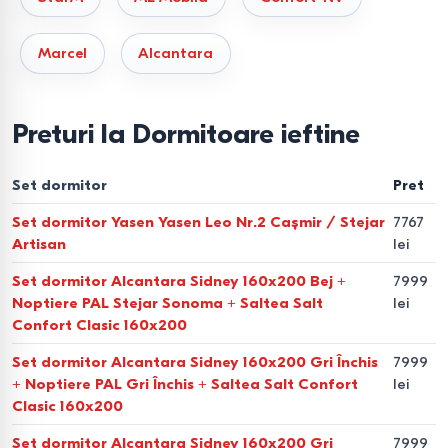
Pentru ca mobilierul să servească mult timp și să fie
Marcel
Alcantara
confortabil, este important să aveți în vedere ierarhia
componentelor dormitorului:
Preturi la Dormitoare ieftine
Paturile.
Elementul central. Sunt disponibile modele cu
lamele ortopedice, mecanisme de ridicare și tăblii tapițate
Set dormitor
Pret
(piele eco, velur). Dimensiuni populare: 160x200 cm,
Set dormitor Yasen Yasen Leo Nr.2 Cașmir / Stejar
7767
140x200 cm și 180x200 cm.
Artisan
lei
Sistemele de depozitare.
Dulapuri-cupe încăpătoare,
Set dormitor Alcantara Sidney 160x200 Bej +
7999
dulapuri de colț, comode și noptiere.
Noptiere PAL Stejar Sonoma + Saltea Salt
lei
Confort Clasic 160x200
Module suplimentare.
Mese de toaletă cu oglinzi, pufuri
Set dormitor Alcantara Sidney 160x200 Gri Închis
7999
și rafturi de perete pentru decor.
+ Noptiere PAL Gri Închis + Saltea Salt Confort
lei
Clasic 160x200
Aspecte tehnice — materiale
Set dormitor Alcantara Sidney 160x200 Gri
7999