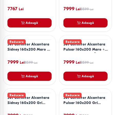
Stejar Artisan
Noptiere PAL Stejar
Sonoma + Saltea Salt
7767
7999
Lei
Lei
8599
Lei
Confort Clasic 160x200
Adaugă
Adaugă
Reducere
Reducere
Set dormitor Alcantara
Set dormitor Alcantara
Sidney 160x200 Maro +
Pulsar 160x200 Maro +
Noptiere PAL Stejar
Noptiere PAL Gri Închis
Sonoma + Saltea Salt
+ Saltea Salt Confort
7999
7999
Lei
8599
Lei
8599
Lei
Lei
Confort Clasic 160x200
Clasic 160x200
Adaugă
Adaugă
Reducere
Reducere
Set dormitor Alcantara
Set dormitor Alcantara
Sidney 160x200 Gri
Pulsar 160x200 Gri
Deschis + Noptiere PAL
Inchis + Noptiere PAL
Alb + Saltea Salt
Gri Inchis + Saltea Salt