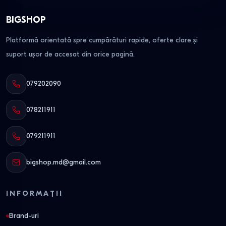
Majoritatea modelelor populare de seturi se află în
BIGSHOP
depozitul din Chișinău și sunt gata pentru livrare în termen
Platformă orientată spre cumpărături rapide, oferte clare și
de 2–4 zile.
suport ușor de accesat din orice pagină.
079202090
078211911
079211911
bigshop.md@gmail.com
INFORMAȚII
Brand-uri