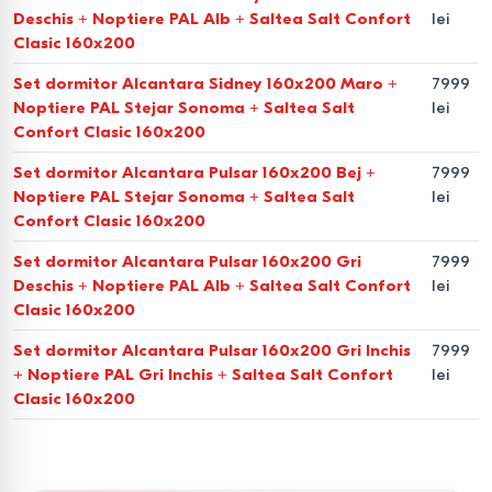
și calitate
Deschis + Noptiere PAL Alb + Saltea Salt Confort
lei
Clasic 160x200
Selectăm cu atenție producătorii (de exemplu,
Ambianta,
Set dormitor Alcantara Sidney 160x200 Maro +
7999
Confort
etc.), bazându-ne pe calitatea materialelor
Noptiere PAL Stejar Sonoma + Saltea Salt
lei
utilizate:
Confort Clasic 160x200
PAL.
O alegere practică și accesibilă pentru majoritatea
Set dormitor Alcantara Pulsar 160x200 Bej +
7999
Noptiere PAL Stejar Sonoma + Saltea Salt
lei
seturilor de dormitor.
Confort Clasic 160x200
MDF.
Rezistență ridicată la uzură și umiditate, oferind
Set dormitor Alcantara Pulsar 160x200 Gri
7999
posibilitatea de frezare a formelor complexe.
Deschis + Noptiere PAL Alb + Saltea Salt Confort
lei
Clasic 160x200
Lemn masiv.
O alegere premium (stejar, fag) pentru cei
Set dormitor Alcantara Pulsar 160x200 Gri Inchis
7999
care apreciază durabilitatea și ecologia.
+ Noptiere PAL Gri Inchis + Saltea Salt Confort
lei
Clasic 160x200
Finisaje.
Învelișuri mate și lucioase, nuanțe populare
precum „Stejar sonoma”, „Wenge”, „Alb lucios” și „Antracit”.
De ce să alegeți achiziția unui