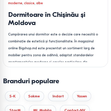
moderne
,
clasice
,
albe
Dormitoare în Chișinău și
Moldova
Cumpărarea unui dormitor este o decizie care necesită o
combinație de estetică și funcționalitate. În magazinul
online Bigshop.md este prezentat un sortiment larg de
mobilier pentru zona de odihnă, adaptat standardelor
apartamentelor moderne și caselor particulare din
Moldova. Oferim atât seturi gata pregătite, cât și sisteme
modulare care vă permit să creați interiorul visat, ținând
Branduri populare
cont de parametrii dumneavoastră individuali.
Alegerea setului de dormitor
S-K
Sokme
Indart
Yasen
— din ce se compune
confortul?
StarM
ML Mobila
Confort-NV