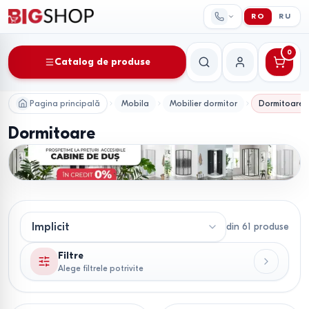
RO
RU
0
Catalog de produse
Căutare
Contul meu
Pagina principală
Mobila
Mobilier dormitor
Dormitoare
Dormitoare
din
61
produse
Filtre
Alege filtrele potrivite