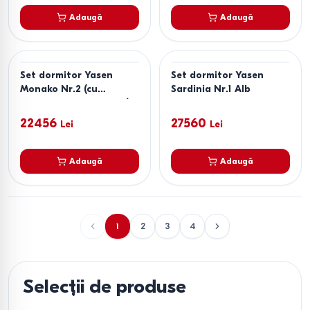
Adaugă
Adaugă
Set dormitor Yasen
Set dormitor Yasen
Monako Nr.2 (cu
Sardinia Nr.1 Alb
meacanism de ridicare)
Cașmir (Bej) / Elegant
22456
27560
Lei
Lei
Gri Softtouch
Adaugă
Adaugă
1
2
3
4
Selecții de produse