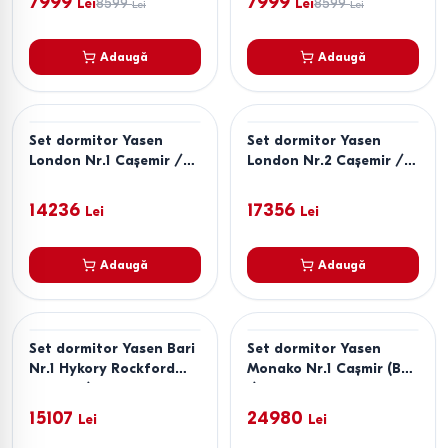
7999
7999
Lei
8599
Lei
8599
Lei
Lei
Confort Clasic 160x200
Confort Clasic 160x200
Adaugă
Adaugă
Set dormitor Yasen
Set dormitor Yasen
London Nr.1 Cașemir /
London Nr.2 Cașemir /
Antracit
Antracit
14236
17356
Lei
Lei
Adaugă
Adaugă
Set dormitor Yasen Bari
Set dormitor Yasen
Nr.1 Hykory Rockford
Monako Nr.1 Cașmir (Bej)
Deschis/Grafit Gri
/ Elegant Gri Softtouch
15107
24980
Lei
Lei