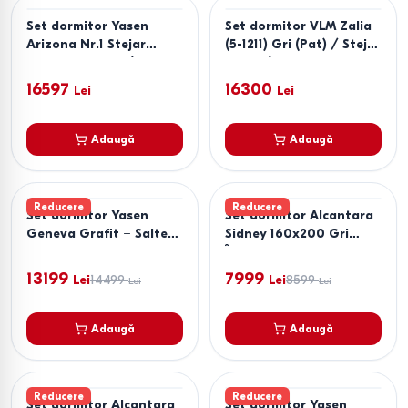
Set dormitor Yasen
Set dormitor VLM Zalia
Arizona Nr.1 Stejar
(5-1211) Gri (Pat) / Stejar
Cremona Torro / Cașmir
Auriu / Grafit Gri
16597
16300
Lei
Lei
Adaugă
Adaugă
Reducere
Reducere
Set dormitor Yasen
Set dormitor Alcantara
Geneva Grafit + Saltea
Sidney 160x200 Gri
Salt Confort Clasic
Închis + Noptiere PAL
160x200
Gri Închis + Saltea Salt
13199
7999
Lei
14499
Lei
8599
Lei
Lei
Confort Clasic 160x200
Adaugă
Adaugă
Reducere
Reducere
Set dormitor Alcantara
Set dormitor Yasen