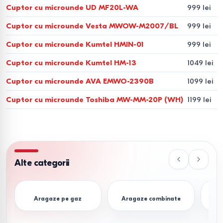
Cuptor cu microunde UD MF20L-WA
999 lei
Volum
- 17–20 L pentru o persoană, 23–25 L pentru
Cuptor cu microunde Vesta MWOW-M2007/BL
999 lei
familie, 30 L și mai mult pentru gătit frecvent.
Putere
- 700–800 W pentru încălzire, 900–1200 W
Cuptor cu microunde Kumtel HMIN-01
999 lei
pentru grill și convecție.
Cuptor cu microunde Kumtel HM-13
1049 lei
Interior
- bio-ceramică sau email EasyClean pentru
Cuptor cu microunde AVA EMWO-2390B
1099 lei
curățare ușoară.
Cuptor cu microunde Toshiba MW-MM-20P (WH)
1199 lei
Tip de control
- mecanic, simplitate, tactil/electronic,
precizie și funcții avansate.
Comparație modele populare
de cuptoare cu microunde
Alte categorii
Model
Volum
Putere
Tehnologie
Funcții
Aragaze pe gaz
Aragaze combinate
Samsung
23 L
800 W
Inverter
Încălzire,
T