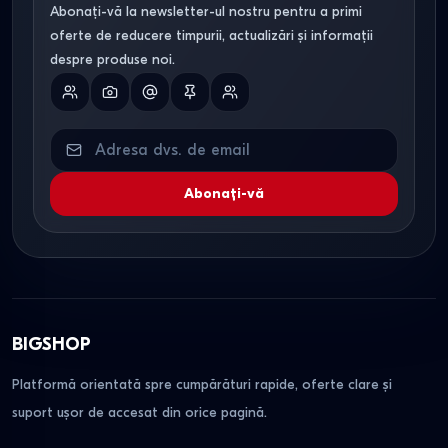
blocare pentru copii. Garanția oficială este de
12–36 luni
,
Abonați-vă la newsletter-ul nostru pentru a primi
iar serviciul post-vânzare se face prin centre autorizate.
oferte de reducere timpurii, actualizări și informații
despre produse noi.
FAQ — Întrebări frecvente
Ce cuptor cu microunde este cel
mai potrivit pentru acasă?
Cel mai potrivit este un cuptor cu microunde cu volum de
Abonați-vă
23–25 L
și putere
800–1000 W
. Modelele cu grill,
convecție sau tehnologie inverter sunt recomandate dacă
gătiți frecvent.
Care este diferența între cuptorul
BIGSHOP
clasic și cel inverter?
Platformă orientată spre cumpărături rapide, oferte clare și
Cuptoarele clasice funcționează cu impulsuri de putere, iar
suport ușor de accesat din orice pagină.
modelele inverter
mențin puterea constantă pentru gătit