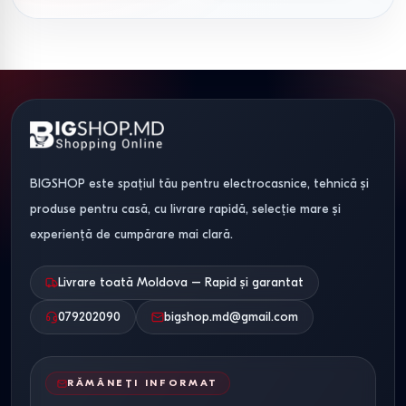
MS23F301TAK
decongelare,
Auto Cook
LG
25 L
1000
Smart
Grill, Auto
T
MH6535GIS
W
Inverter
Cook
Bosch
20 L
800 W
Clasic
Încălzire,
FFL020MW0
decongelare
BIGSHOP este spațiul tău pentru electrocasnice, tehnică și
produse pentru casă, cu livrare rapidă, selecție mare și
Panasonic
20 L
800 W
Inverter
Grill, Quick
E
experiență de cumpărare mai clară.
NN-GT261
Defrost
Securitate și certificare
Livrare toată Moldova – Rapid și garantat
079202090
bigshop.md@gmail.com
Toate cuptoarele cu microunde disponibile pe Bigshop.md
respectă standardele
CE și RoHS
, au protecție împotriva
scurgerilor de radiații electromagnetice și sistem de
RĂMÂNEȚI INFORMAT