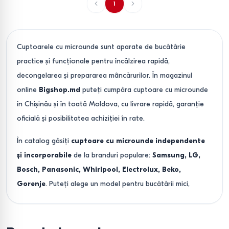
1
Cuptoarele cu microunde sunt aparate de bucătărie
practice și funcționale pentru încălzirea rapidă,
decongelarea și prepararea mâncărurilor. În magazinul
online
Bigshop.md
puteți cumpăra cuptoare cu microunde
în Chișinău și în toată Moldova, cu livrare rapidă, garanție
oficială și posibilitatea achiziției în rate.
În catalog găsiți
cuptoare cu microunde independente
și încorporabile
de la branduri populare:
Samsung, LG,
Bosch, Panasonic, Whirlpool, Electrolux, Beko,
Gorenje
. Puteți alege un model pentru bucătării mici,
pentru familie sau birou — de la variante de bază până la
cuptoare multifuncționale cu grill, convecție și tehnologie
inverter.