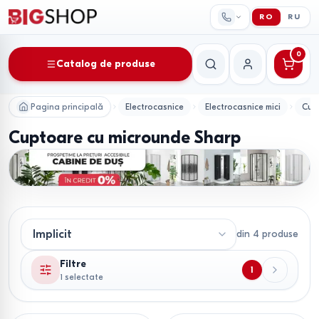
RO
RU
0
Catalog de produse
Căutare
Contul meu
Pagina principală
Electrocasnice
Electrocasnice mici
Cup
Cuptoare cu microunde Sharp
din
4
produse
Filtre
1
1 selectate