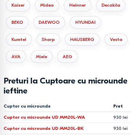
Tehnologii moderne în
Kaiser
Midea
Heinner
Decakila
cuptoarele cu microunde
BEKO
DAEWOO
HYUNDAI
Inverter Technology
— putere stabilă și gătit
uniform.
Kumtel
Sharp
HAUSBERG
Vesta
Auto Cook
— programe automate pentru mâncăruri
AVA
Miele
AEG
populare.
Quick Defrost
— decongelare rapidă și sigură.
Eco Mode
— consum redus de energie în modul
Preturi la Cuptoare cu microunde
standby.
ieftine
Child Lock
— protecție pentru copii și siguranță în
utilizare.
Cuptor cu microunde
Pret
Cum să alegeți un cuptor cu
Cuptor cu microunde UD MM20L-WA
930 lei
microunde
Cuptor cu microunde UD MM20L-BK
930 lei