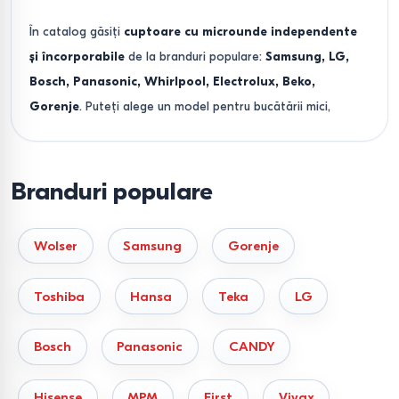
În catalog găsiți
cuptoare cu microunde independente
și încorporabile
de la branduri populare:
Samsung, LG,
Bosch, Panasonic, Whirlpool, Electrolux, Beko,
Gorenje
. Puteți alege un model pentru bucătării mici,
pentru familie sau birou — de la variante de bază până la
cuptoare multifuncționale cu grill, convecție și tehnologie
inverter.
Branduri populare
Tipuri principale de cuptoare
cu microunde
Wolser
Samsung
Gorenje
Cuptoare cu microunde independente
— opțiune
Toshiba
Hansa
Teka
LG
universală pentru casă și birou.
Bosch
Panasonic
CANDY
Cuptoare cu microunde încorporabile
—
economisesc spațiu și se potrivesc în bucătării
Hisense
MPM
First
Vivax
moderne.