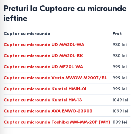
Eco Mode
— consum redus de energie în modul
Preturi la Cuptoare cu microunde
standby.
ieftine
Child Lock
— protecție pentru copii și siguranță în
utilizare.
Cuptor cu microunde
Pret
Cum să alegeți un cuptor cu
Cuptor cu microunde UD MM20L-WA
930 lei
microunde
Cuptor cu microunde UD MM20L-BK
930 lei
Cuptor cu microunde UD MF20L-WA
999 lei
Volum
- 17–20 L pentru o persoană, 23–25 L pentru
Cuptor cu microunde Vesta MWOW-M2007/BL
999 lei
familie, 30 L și mai mult pentru gătit frecvent.
Putere
- 700–800 W pentru încălzire, 900–1200 W
Cuptor cu microunde Kumtel HMIN-01
999 lei
pentru grill și convecție.
Cuptor cu microunde Kumtel HM-13
1049 lei
Interior
- bio-ceramică sau email EasyClean pentru
Cuptor cu microunde AVA EMWO-2390B
1099 lei
curățare ușoară.
Cuptor cu microunde Toshiba MW-MM-20P (WH)
1199 lei
Tip de control
- mecanic, simplitate, tactil/electronic,
precizie și funcții avansate.