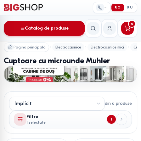
RO
RU
0
Catalog de produse
Căutare
Contul meu
Pagina principală
Electrocasnice
Electrocasnice mici
Cup
Cuptoare cu microunde Muhler
din
6
produse
Filtre
1
1 selectate