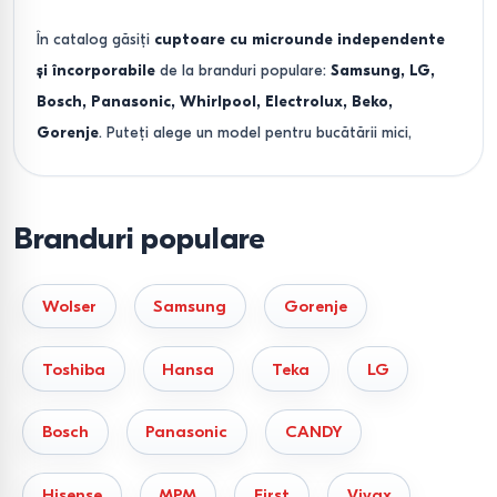
În catalog găsiți
cuptoare cu microunde independente
și încorporabile
de la branduri populare:
Samsung, LG,
Bosch, Panasonic, Whirlpool, Electrolux, Beko,
Gorenje
. Puteți alege un model pentru bucătării mici,
pentru familie sau birou — de la variante de bază până la
cuptoare multifuncționale cu grill, convecție și tehnologie
inverter.
Branduri populare
Tipuri principale de cuptoare
cu microunde
Wolser
Samsung
Gorenje
Cuptoare cu microunde independente
— opțiune
Toshiba
Hansa
Teka
LG
universală pentru casă și birou.
Bosch
Panasonic
CANDY
Cuptoare cu microunde încorporabile
—
economisesc spațiu și se potrivesc în bucătării
Hisense
MPM
First
Vivax
moderne.