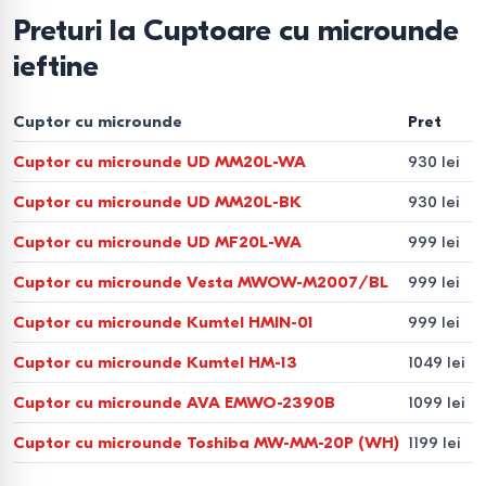
Eco Mode
— consum redus de energie în modul
Preturi la Cuptoare cu microunde
standby.
ieftine
Child Lock
— protecție pentru copii și siguranță în
utilizare.
Cuptor cu microunde
Pret
Cum să alegeți un cuptor cu
Cuptor cu microunde UD MM20L-WA
930 lei
microunde
Cuptor cu microunde UD MM20L-BK
930 lei
Cuptor cu microunde UD MF20L-WA
999 lei
Volum
- 17–20 L pentru o persoană, 23–25 L pentru
Cuptor cu microunde Vesta MWOW-M2007/BL
999 lei
familie, 30 L și mai mult pentru gătit frecvent.
Putere
- 700–800 W pentru încălzire, 900–1200 W
Cuptor cu microunde Kumtel HMIN-01
999 lei
pentru grill și convecție.
Cuptor cu microunde Kumtel HM-13
1049 lei
Interior
- bio-ceramică sau email EasyClean pentru
Cuptor cu microunde AVA EMWO-2390B
1099 lei
curățare ușoară.
Cuptor cu microunde Toshiba MW-MM-20P (WH)
1199 lei
Tip de control
- mecanic, simplitate, tactil/electronic,
precizie și funcții avansate.