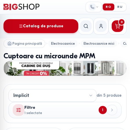
RO
RU
0
Catalog de produse
Căutare
Contul meu
Pagina principală
Electrocasnice
Electrocasnice mici
Cup
Cuptoare cu microunde MPM
din
5
produse
Filtre
1
1 selectate