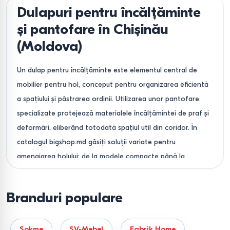
Dulapuri pentru încălțăminte
și pantofare în Chișinău
(Moldova)
Un dulap pentru încălțăminte este elementul central de
mobilier pentru hol, conceput pentru organizarea eficientă
a spațiului și păstrarea ordinii. Utilizarea unor pantofare
specializate protejează materialele încălțămintei de praf și
deformări, eliberând totodată spațiul util din coridor. În
catalogul bigshop.md găsiți soluții variate pentru
amenajarea holului: de la modele compacte până la
sisteme de depozitare încăpătoare.
Categorii de mobilier pentru
Branduri populare
încălțăminte și caracteristici
funcționale
Sokme
SV-Mebel
Fabrik Home