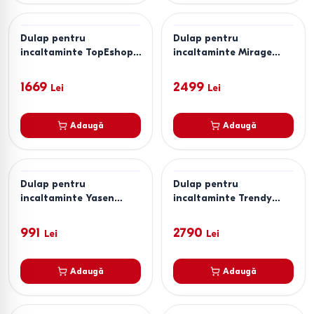
Dulap pentru
Dulap pentru
incaltaminte TopEshop
incaltaminte Mirage
Opal White Matt
Meble Dude White
1669
2499
Lei
Lei
Adaugă
Adaugă
Dulap pentru
Dulap pentru
incaltaminte Yasen
incaltaminte Trendy
Vetro KOM1K Stejar
Drago Nuc
Sonoma / Cașemir
(Maro)/Negru
991
2790
Lei
Lei
Adaugă
Adaugă