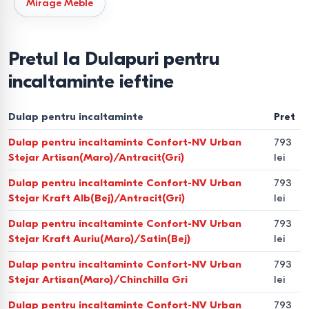
Mirage Meble
Fiona).
Mobilier combinat care oferă un loc de șezut
moale și un raft inferior pentru încălțăminte. Este o soluție
practică pentru un hol modern.
Pretul la Dulapuri pentru
Dulap pentru pantofi cu uși (tip IKEA Brusali).
incaltaminte ieftine
Construcții cu uși batante ce asigură o izolare completă
de mediul exterior. Aceste dulapuri de papuci sunt
Dulap pentru incaltaminte
Pret
preferate pentru designul lor clasic și protecția împotriva
Dulap pentru incaltaminte Confort-NV Urban
793
prafului.
Stejar Artisan(Maro)/Antracit(Gri)
lei
Parametri tehnici pentru
Dulap pentru incaltaminte Confort-NV Urban
793
Stejar Kraft Alb(Bej)/Antracit(Gri)
lei
alegerea corectă
Dulap pentru incaltaminte Confort-NV Urban
793
Eficiența unui
pantofar md
depinde de corelarea
Stejar Kraft Auriu(Maro)/Satin(Bej)
lei
dimensiunilor holului cu specificațiile produsului:
Dulap pentru incaltaminte Confort-NV Urban
793
Stejar Artisan(Maro)/Chinchilla Gri
lei
Adâncimea de depozitare.
Pentru cizme de iarnă și
Dulap pentru incaltaminte Confort-NV Urban
793
încălțăminte înaltă, alegeți o tumbă pentru încălțăminte cu