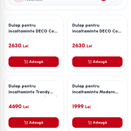
Dulap pentru
Dulap pentru
incaltaminte DECO Cove
incaltaminte DECO Cove
Anthracite
Hitit
2630
2630
Lei
Lei
Adaugă
Adaugă
Dulap pentru
Dulap pentru
incaltaminte Trendy
incaltaminte Modern
Dune Bench Hitit (Maro)
Visit New 122cm Stejar
Craft Alb/Gri Ardezie
4690
1999
Lei
Lei
Adaugă
Adaugă