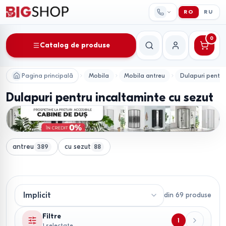
RO
RU
0
Catalog de produse
Căutare
Contul meu
Pagina principală
Mobila
Mobila antreu
Dulapuri pentru
Dulapuri pentru incaltaminte cu sezut
antreu
cu sezut
389
88
din
69
produse
Filtre
1
1 selectate