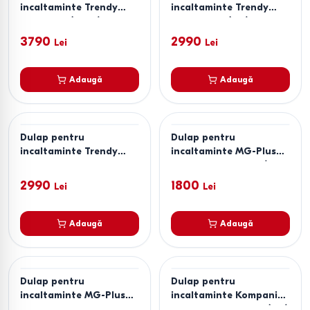
incaltaminte Trendy
incaltaminte Trendy
Oslo Hitit (Maro)
Oslo Stejar (Bej)
3790
2990
Lei
Lei
Adaugă
Adaugă
Dulap pentru
Dulap pentru
incaltaminte Trendy
incaltaminte MG-Plus
Oslo Alb
Combo 100 Grafit / Alb
2990
1800
Lei
Lei
Adaugă
Adaugă
Dulap pentru
Dulap pentru
incaltaminte MG-Plus
incaltaminte KompaniT
Concept 100 Stejar
TO-8 Atelie Deschis (Gri)