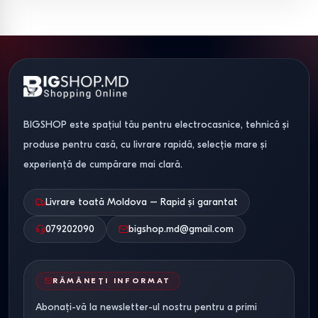
IKEA
49
8
Compactitate
Bissa
pentru holuri mici
IKEA
79
12
Depozitare
Stall
verticală maximă
Trendy
80
Variabil
Bancă integrată
BIGSHOP este spațiul tău pentru electrocasnice, tehnică și
Fiona
pentru confort
produse pentru casă, cu livrare rapidă, selecție mare și
experiență de cumpărare mai clară.
Recomandări de întreținere și
instalare
Livrare toată Moldova – Rapid și garantat
079202090
bigshop.md@gmail.com
Pentru a prelungi durata de viață a mobilierului din PAL
(melaminat):
RĂMÂNEȚI INFORMAT
Îngrijire.
Curățați suprafețele săptămânal cu o lavetă
moale, ușor umedă. Evitați contactul direct cu apa la
Abonați-vă la newsletter-ul nostru pentru a primi