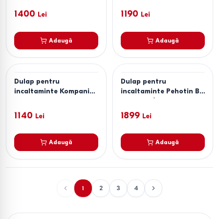
Craft Gri / Alb
1400
1190
Lei
Lei
Adaugă
Adaugă
Dulap pentru
Dulap pentru
incaltaminte KompaniT
incaltaminte Pehotin B-
TO-8 Nimphea Alb
4A Trufe/Savana Dark
Grey
1140
1899
Lei
Lei
Adaugă
Adaugă
1
2
3
4