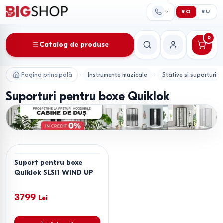
RO
RU
0
Catalog de produse
Căutare
Contul meu
Pagina principală
Instrumente muzicale
Stative si suporturi
Suporturi pentru boxe Quiklok
Suport pentru boxe
Quiklok SLS11 WIND UP
3799
Lei