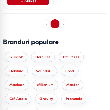
Adaugă
1
Branduri populare
Quiklok
Hercules
BESPECO
Hebikuo
Soundstil
Proel
Maclean
Millenium
Master
CM Audio
Gravity
Pronomic