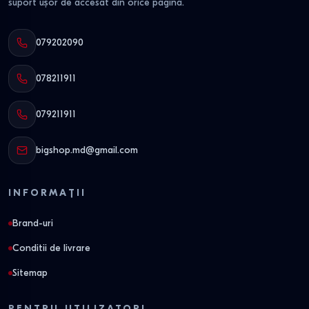
suport ușor de accesat din orice pagină.
079202090
078211911
079211911
bigshop.md@gmail.com
INFORMAȚII
Brand-uri
Conditii de livrare
Sitemap
PENTRU UTILIZATORI