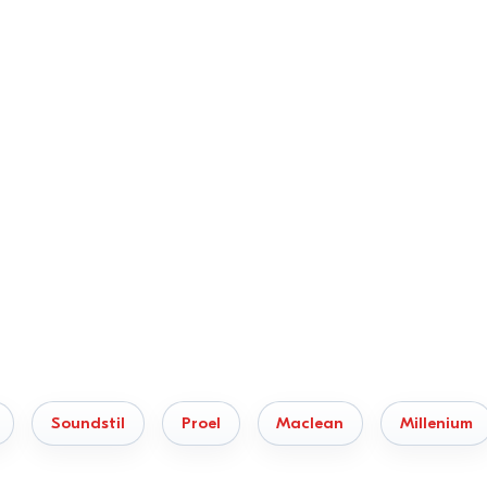
Soundstil
Proel
Maclean
Millenium