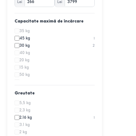
Lei
Lei
Soundstil
6
Capacitate maximă de încărcare
35 kg
45 kg
1
30 kg
2
40 kg
20 kg
15 kg
50 kg
80 kg
25 kg
Greutate
5,5 kg
2,3 kg
2.16 kg
1
3.1 kg
2 kg