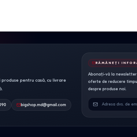
RĂMÂNEȚI INFO
Abonați-vă la newsletter-
 produse pentru casă, cu livrare
oferte de reducere timpuri
ă.
despre produse noi.
090
bigshop.md@gmail.com