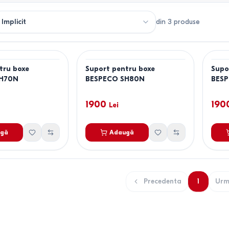
din
3
produse
tru boxe
Suport pentru boxe
Supo
SH70N
BESPECO SH80N
BESP
1900
190
Lei
gă
Adaugă
Precedenta
1
Urm