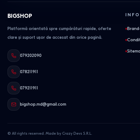
INFO
BIGSHOP
Platformă orientată spre cumpărături rapide, oferte
Brand-
clare și suport ușor de accesat din orice pagină.
Condit
Sitem
079202090
078211911
079211911
bigshop.md@gmail.com
© All rights reserved. Made by Crazy Devs S.R.L.