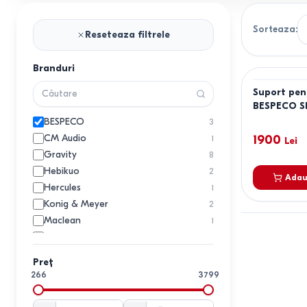
Sorteaza
:
Reseteaza filtrele
Branduri
Suport pen
BESPECO 
BESPECO
3
CM Audio
1900
1
Lei
Gravity
8
Hebikuo
2
Adau
Hercules
1
Konig & Meyer
2
Maclean
1
Master
1
Millenium
1
Preț
Proel
2
266
3799
Pronomic
2
Quiklok
1