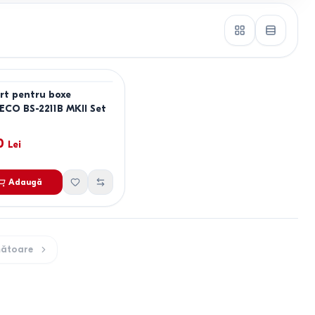
rt pentru boxe
ECO BS-2211B MKII Set
0
Lei
Adaugă
ătoare