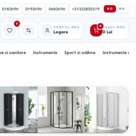
078211911
079211911
068211911
+37322855379
RO
RU
0
0
CONTUL MEU
COȘUL MEU
Logare
0
Lei
Favorite
Comparație
ce si sanitare
Instrumente
Sport si odihna
Instrumente muz