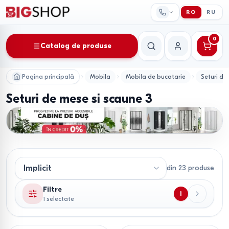
RO
RU
0
Catalog de produse
Căutare
Contul meu
Pagina principală
Mobila
Mobila de bucatarie
Seturi de
Seturi de mese si scaune 3
din
23
produse
Filtre
1
1 selectate