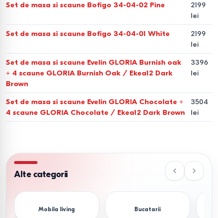
Set de masa si scaune Bofigo 34-04-02 Pine
2199
de fabricație:
lei
Structuri din Lemn Masiv (Stejar, Fag).
Oferă o
Set de masa si scaune Bofigo 34-04-01 White
2199
stabilitate mecanică superioară. Un set de masă și scaune
lei
din lemn este recomandat pentru un design clasic și
Set de masa si scaune Evelin GLORIA Burnish oak
3396
utilizare intensă.
+ 4 scaune GLORIA Burnish Oak / Ekea12 Dark
lei
Brown
Suprafețe din Sticlă Securizată.
Rezistente la șocuri
Set de masa si scaune Evelin GLORIA Chocolate +
3504
termice, ideale pentru un aspect modern și ușor de
4 scaune GLORIA Chocolate / Ekea12 Dark Brown
lei
igienizat.
Structuri Metalice.
Recomandate pentru mese și scaune
moderne sau stil industrial. Metalul vopsit electrostatic
previne coroziunea.
Alte categorii
Tapițerii Ergonomice.
Scaunele sunt dotate cu materiale
textile sau piele ecologică, selectate pentru rezistența la
Mobila living
Bucatarii
Col
frecare (cicluri Martindale ridicate).