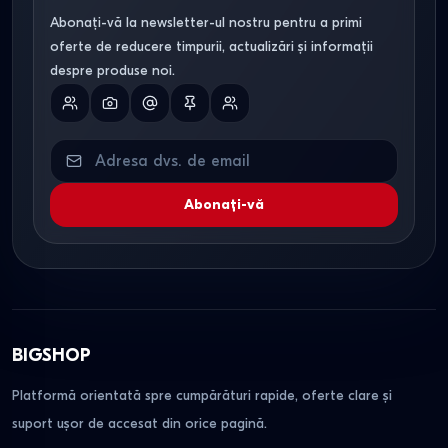
Abonați-vă la newsletter-ul nostru pentru a primi
Opțiuni de plată.
Oferim vânzare în credit sau rate,
oferte de reducere timpurii, actualizări și informații
adaptată bugetului personal.
despre produse noi.
Logistică.
Livrare sigură și rapidă, cu ambalare
profesională pentru prevenirea daunelor în tranzit.
Consultanță.
Echipa noastră vă poate ajuta să
Abonați-vă
identificați setul perfect, comparând caracteristicile
tehnice (dimensiuni, greutate, tipul de finisaj).
BIGSHOP
Platformă orientată spre cumpărături rapide, oferte clare și
suport ușor de accesat din orice pagină.