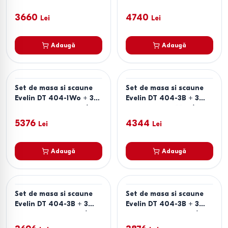
scaune YTC-080 B /
scaune YTC-097B UF
BLU-14 (Dark Grey)
BLU-14 (Dark Grey)
3660
4740
Lei
Lei
Adaugă
Adaugă
Set de masa si scaune
Set de masa si scaune
Evelin DT 404-1Wo + 3
Evelin DT 404-3B + 3
scaune QT-284 Wo /
scaune YTC-055B / BLU-
UF885-02 (Light Beige)
14 (Dark Grey)
5376
4344
Lei
Lei
Adaugă
Adaugă
Set de masa si scaune
Set de masa si scaune
Evelin DT 404-3B + 3
Evelin DT 404-3B + 3
scaune YTC-064 B /
scaune YTC-064 B /
BLU-14 (Dark Grey)
UF885-15 (Dark Grey)