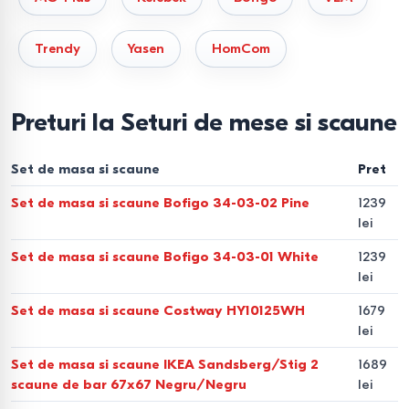
clasificăm seturile astfel:
Seturi pentru spații compacte (2 persoane).
Ideale
Trendy
Yasen
HomCom
pentru bucătării de apartament, cu mese fixe sau pliabile.
Seturi pentru zone de dining (4-6
Preturi la Seturi de mese si scaune
persoane).
Configurația standard pentru familie,
disponibilă în formate pătrate sau dreptunghiulare.
Set de masa si scaune
Pret
Set de masa si scaune Bofigo 34-03-02 Pine
1239
Seturi extensibile (6-12 persoane).
Soluția pentru masa
lei
și scaune de bucătărie transformabile, care optimizează
spațiul în viața de zi cu zi și oferă locuri suplimentare la
Set de masa si scaune Bofigo 34-03-01 White
1239
lei
evenimente.
Set de masa si scaune Costway HY10125WH
1679
Specificații tehnice ale
lei
materialelor
Set de masa si scaune IKEA Sandsberg/Stig 2
1689
scaune de bar 67x67 Negru/Negru
lei
Durabilitatea și mentenanța sunt dictate de materialele