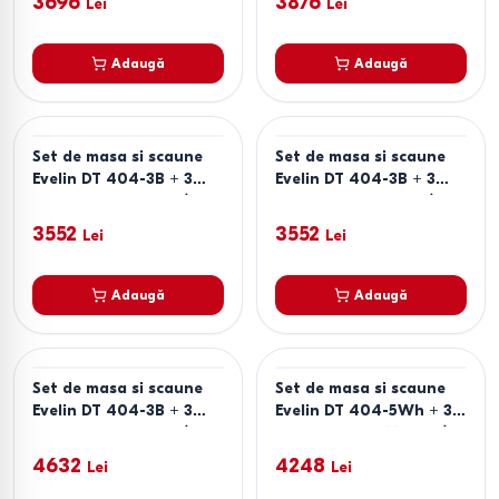
3696
3876
Lei
Lei
Adaugă
Adaugă
Set de masa si scaune
Set de masa si scaune
Evelin DT 404-3B + 3
Evelin DT 404-3B + 3
scaune YTC-078 B /
scaune YTC-080 B /
BJORN-13 (Grey)
BLU-14 (Dark Grey)
3552
3552
Lei
Lei
Adaugă
Adaugă
Set de masa si scaune
Set de masa si scaune
Evelin DT 404-3B + 3
Evelin DT 404-5Wh + 3
scaune YTC-097 B / UF
scaune YTC-055 Wh /
BLU-14 (Dark Grey)
BLU-13 (Light Grey)
4632
4248
Lei
Lei