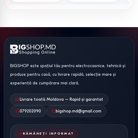
Criterii de integrare în spațiu
Pentru a asigura confortul, recomandăm respectarea
următoarelor dimensiuni tehnice:
Circulația.
Lăsați minim 80 cm între marginea mesei și
perete pentru a permite retragerea scaunului.
BIGSHOP este spațiul tău pentru electrocasnice, tehnică și
Proporționalitate.
Pentru bucătării mici, optați pentru
produse pentru casă, cu livrare rapidă, selecție mare și
mese cu picioare centrale; acestea facilitează așezarea
experiență de cumpărare mai clară.
mai multor scaune fără a limita spațiul pentru picioare.
Livrare toată Moldova – Rapid și garantat
Condiții comerciale în
Moldova
079202090
bigshop.md@gmail.com
Magazinul nostru asigură disponibilitatea întregii game de
RĂMÂNEȚI INFORMAT
mese și scaune în Chișinău cu livrare în Moldova: