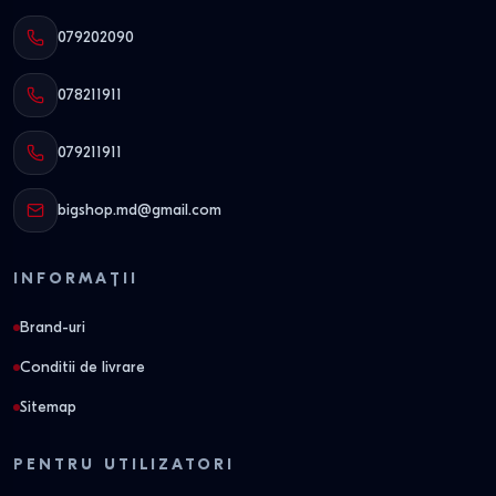
079202090
078211911
079211911
bigshop.md@gmail.com
INFORMAȚII
Brand-uri
Conditii de livrare
Sitemap
PENTRU UTILIZATORI