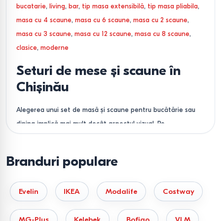
bucatarie
,
living
,
bar
,
tip masa extensibilă
,
tip masa pliabila
,
masa cu 4 scaune
,
masa cu 6 scaune
,
masa cu 2 scaune
,
masa cu 3 scaune
,
masa cu 12 scaune
,
masa cu 8 scaune
,
clasice
,
moderne
Seturi de mese și scaune în
Chișinău
Alegerea unui set de masă și scaune pentru bucătărie sau
dining implică mai mult decât aspectul vizual. Pe
Bigshop.md, am sistematizat oferta noastră în funcție de
parametrii tehnici esențiali, astfel încât să găsiți modelul
Branduri populare
compatibil cu spațiul și necesitățile dumneavoastră.
Funcționalitate
Evelin
IKEA
Modalife
Costway
În funcție de dimensiunea încăperii și numărul de persoane,
MG-Plus
Kelebek
Bofigo
VLM