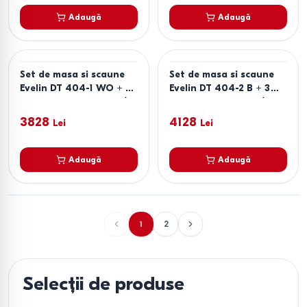
Adaugă
Adaugă
Set de masa si scaune
Set de masa si scaune
Evelin DT 404-1 WO + 3
Evelin DT 404-2 B + 3
scaune YTC-080 Wo /
scaune YTC-055 B /
BJORN-45 Dark Brown
UF885-15 Dark Grey
3828
4128
Lei
Lei
Adaugă
Adaugă
1
2
Selecții de produse