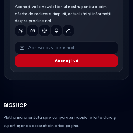
Abonați-vă la newsletter-ul nostru pentru a primi
Opțiuni de plată.
Oferim vânzare în credit sau rate,
oferte de reducere timpurii, actualizări și informații
adaptată bugetului personal.
despre produse noi.
Logistică.
Livrare sigură și rapidă, cu ambalare
profesională pentru prevenirea daunelor în tranzit.
Consultanță.
Echipa noastră vă poate ajuta să
Abonați-vă
identificați setul perfect, comparând caracteristicile
tehnice (dimensiuni, greutate, tipul de finisaj).
BIGSHOP
Platformă orientată spre cumpărături rapide, oferte clare și
suport ușor de accesat din orice pagină.