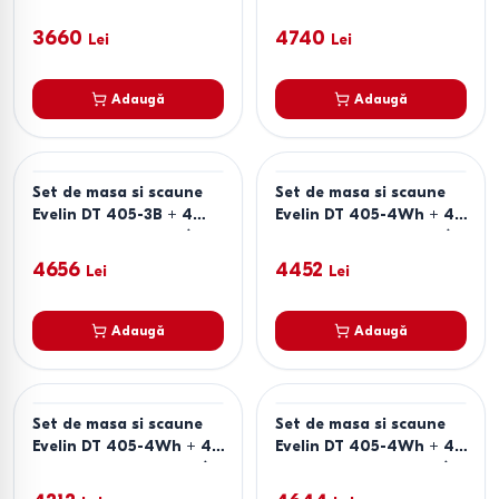
scaune YTC-080 B /
scaune YTC-097B UF
BLU-14 (Dark Grey)
BLU-14 (Dark Grey)
3660
4740
Lei
Lei
Adaugă
Adaugă
Set de masa si scaune
Set de masa si scaune
Evelin DT 405-3B + 4
Evelin DT 405-4Wh + 4
scaune YTC-064 B /
scaune YTC-064 Wh /
UF885-15 (Dark Grey)
BJORN-24 (Light Beige)
4656
4452
Lei
Lei
Adaugă
Adaugă
Set de masa si scaune
Set de masa si scaune
Evelin DT 405-4Wh + 4
Evelin DT 405-4Wh + 4
scaune YTC-064 Wh /
scaune YTC-078 Wh /
UF910-01 (Light Beige)
UF885-14 (Grey)