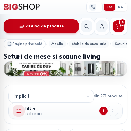
RO
RU
0
Catalog de produse
Căutare
Contul meu
Pagina principală
Mobila
Mobila de bucatarie
Seturi de
Seturi de mese si scaune living
din
271
produse
Filtre
1
1 selectate