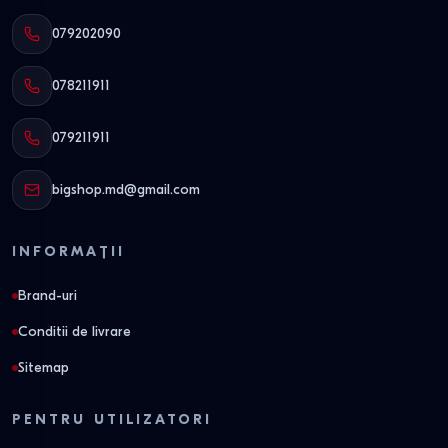
079202090
078211911
079211911
bigshop.md@gmail.com
INFORMAȚII
Brand-uri
Conditii de livrare
Sitemap
PENTRU UTILIZATORI