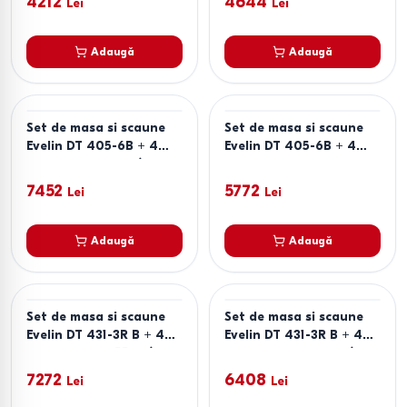
4212
4644
Lei
Lei
Adaugă
Adaugă
Set de masa si scaune
Set de masa si scaune
Evelin DT 405-6B + 4
Evelin DT 405-6B + 4
scaune QT-227 B /
scaune YTC-097B UF
UF885-13 (Light Grey) /
BLU-14 (Dark Grey)
7452
5772
Lei
Lei
UF885-15 (Dark Grey)
Adaugă
Adaugă
Set de masa si scaune
Set de masa si scaune
Evelin DT 431-3R B + 4
Evelin DT 431-3R B + 4
scaune YTC-055 B /
scaune YTC-064 B /
BLU-14 (Dark Grey)
BLU-14 (Dark Grey)
7272
6408
Lei
Lei