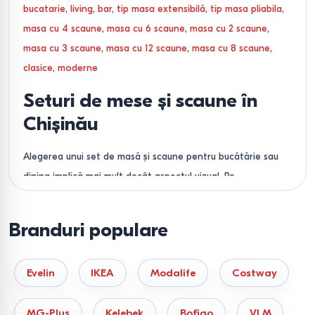
bucatarie
,
living
,
bar
,
tip masa extensibilă
,
tip masa pliabila
,
masa cu 4 scaune
,
masa cu 6 scaune
,
masa cu 2 scaune
,
masa cu 3 scaune
,
masa cu 12 scaune
,
masa cu 8 scaune
,
clasice
,
moderne
Seturi de mese și scaune în
Chișinău
Alegerea unui set de masă și scaune pentru bucătărie sau
dining implică mai mult decât aspectul vizual. Pe
Bigshop.md, am sistematizat oferta noastră în funcție de
parametrii tehnici esențiali, astfel încât să găsiți modelul
Branduri populare
compatibil cu spațiul și necesitățile dumneavoastră.
Funcționalitate
Evelin
IKEA
Modalife
Costway
În funcție de dimensiunea încăperii și numărul de persoane,
MG-Plus
Kelebek
Bofigo
VLM