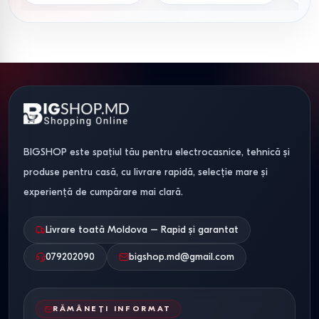
Criterii de integrare în spațiu
Pentru a asigura confortul, recomandăm respectarea
următoarelor dimensiuni tehnice:
Circulația.
Lăsați minim 80 cm între marginea mesei și
perete pentru a permite retragerea scaunului.
BIGSHOP este spațiul tău pentru electrocasnice, tehnică și
Proporționalitate.
Pentru bucătării mici, optați pentru
produse pentru casă, cu livrare rapidă, selecție mare și
mese cu picioare centrale; acestea facilitează așezarea
experiență de cumpărare mai clară.
mai multor scaune fără a limita spațiul pentru picioare.
Livrare toată Moldova – Rapid și garantat
Condiții comerciale în
Moldova
079202090
bigshop.md@gmail.com
Magazinul nostru asigură disponibilitatea întregii game de
RĂMÂNEȚI INFORMAT
mese și scaune în Chișinău cu livrare în Moldova: