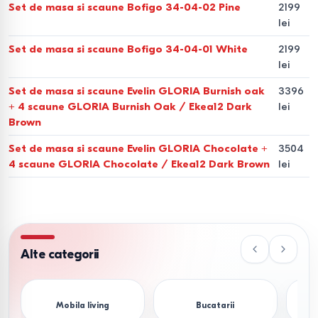
Set de masa si scaune Bofigo 34-04-02 Pine
2199
de fabricație:
lei
Structuri din Lemn Masiv (Stejar, Fag).
Oferă o
Set de masa si scaune Bofigo 34-04-01 White
2199
stabilitate mecanică superioară. Un set de masă și scaune
lei
din lemn este recomandat pentru un design clasic și
Set de masa si scaune Evelin GLORIA Burnish oak
3396
utilizare intensă.
+ 4 scaune GLORIA Burnish Oak / Ekea12 Dark
lei
Brown
Suprafețe din Sticlă Securizată.
Rezistente la șocuri
Set de masa si scaune Evelin GLORIA Chocolate +
3504
termice, ideale pentru un aspect modern și ușor de
4 scaune GLORIA Chocolate / Ekea12 Dark Brown
lei
igienizat.
Structuri Metalice.
Recomandate pentru mese și scaune
moderne sau stil industrial. Metalul vopsit electrostatic
previne coroziunea.
Alte categorii
Tapițerii Ergonomice.
Scaunele sunt dotate cu materiale
textile sau piele ecologică, selectate pentru rezistența la
Mobila living
Bucatarii
Col
frecare (cicluri Martindale ridicate).