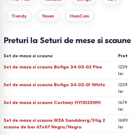
clasificăm seturile astfel:
Seturi pentru spații compacte (2 persoane).
Ideale
Trendy
Yasen
HomCom
pentru bucătării de apartament, cu mese fixe sau pliabile.
Seturi pentru zone de dining (4-6
Preturi la Seturi de mese si scaune
persoane).
Configurația standard pentru familie,
disponibilă în formate pătrate sau dreptunghiulare.
Set de masa si scaune
Pret
Set de masa si scaune Bofigo 34-03-02 Pine
1239
Seturi extensibile (6-12 persoane).
Soluția pentru masa
lei
și scaune de bucătărie transformabile, care optimizează
spațiul în viața de zi cu zi și oferă locuri suplimentare la
Set de masa si scaune Bofigo 34-03-01 White
1239
lei
evenimente.
Set de masa si scaune Costway HY10125WH
1679
Specificații tehnice ale
lei
materialelor
Set de masa si scaune IKEA Sandsberg/Stig 2
1689
scaune de bar 67x67 Negru/Negru
lei
Durabilitatea și mentenanța sunt dictate de materialele