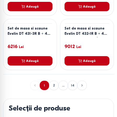
Adaugă
Adaugă
Set de masa si scaune
Set de masa si scaune
Evelin DT 431-3R B + 4
Evelin DT 432-1R B + 4
scaune YTC-080B BLU-
scaune QT-227 B /
14 (Dark Grey)
UF885-13 (Light Grey) /
6216
9012
Lei
Lei
UF885-15 (Dark Grey)
Adaugă
Adaugă
1
2
...
14
Selecții de produse