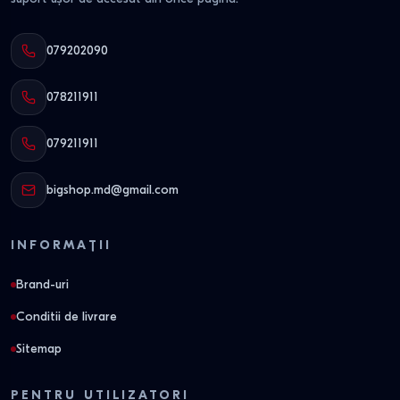
079202090
078211911
079211911
bigshop.md@gmail.com
INFORMAȚII
Brand-uri
Conditii de livrare
Sitemap
PENTRU UTILIZATORI