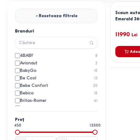
Scaun auto
Reseteaza filtrele
Emerald 36
Black
Branduri
11990
Lei
Adau
4BABY
8
Avionaut
2
BabyGo
10
Be Cool
13
Bebe Confort
20
Bebico
15
Britax-Romer
61
Cangaroo
13
Caretero
1
Preț
Chicco
8
450
13500
Coccolle
5
Cybex
1