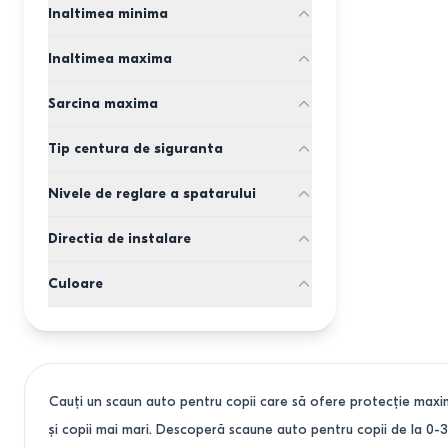
7 ani
Inaltimea minima
12 ani
1
40
cm
1
Inaltimea maxima
100
cm
150
cm
1
76
cm
Sarcina maxima
75
cm
135
cm
18
kg
125
cm
61
cm
Tip centura de siguranta
36
kg
1
105
cm
120
cm
5 puncte
13
kg
85
cm
Nivele de reglare a spatarului
125
cm
3 puncte
25
kg
145
cm
4 nivele
19
kg
Directia de instalare
87
cm
2 nivele
20
kg
135
cm
cu fata
1
3 nivele
Culoare
spatele inainte
1
5 nivele
bej
6 nivele
rosu
negru
1
gri
Cauți un scaun auto pentru copii care să ofere protecție maxim
maro
și copii mai mari. Descoperă scaune auto pentru copii de la 0-3
oranj