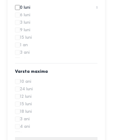
Summer Baby
4
0 luni
1
6 luni
3 luni
9 luni
15 luni
1 an
3 ani
3.5 ani
4 ani
Varsta maxima
6 ani
10 ani
7 ani
24 luni
12 luni
15 luni
18 luni
3 ani
4 ani
5 ani