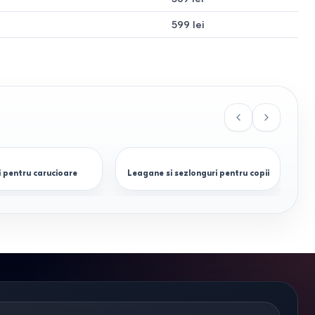
599 lei
i pentru carucioare
Leagane si sezlonguri pentru copii