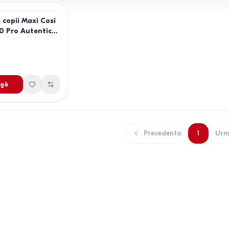
 copii Maxi Cosi
0 Pro Autentic
gă
Precedenta
1
Urm