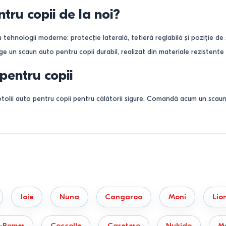
tru copii de la noi?
 tehnologii moderne: protecție laterală, tetieră reglabilă și poziție d
ge un scaun auto pentru copii durabil, realizat din materiale rezistente 
pentru copii
otolii auto pentru copii pentru călătorii sigure. Comandă acum un scaun
u copii pentru toate nevoile
uș sau pentru un copil mai mare, la Bigshop.md găsești soluții adaptat
nă.
 vinzare in credit și in rate cu livrare in Chisinau și Moldova
Joie
Nuna
Cangaroo
Moni
Lio
x-Romer
Coccolle
Caretero
Nukido
M