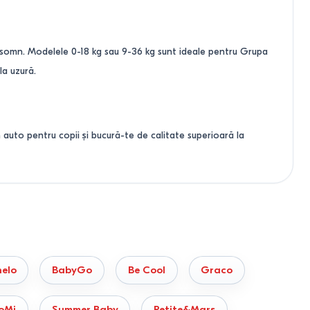
e somn. Modelele 0-18 kg sau 9-36 kg sunt ideale pentru Grupa
la uzură.
 auto pentru copii și bucură-te de calitate superioară la
e. Alege scaune auto pentru copii care combină siguranța,
nelo
BabyGo
Be Cool
Graco
oMi
Summer Baby
Petite&Mars