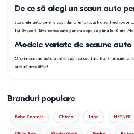
verde
De ce să alegi un scaun auto pen
albastru
roz
Scaunele auto pentru copii din oferta noastră sunt echipate cu
grafit
1 și Grupa 3, fiind concepute pentru copii de până la 10 ani. Ale
turcoaz
gri inchis
Modele variate de scaune auto 
gri deschis
kaki
Oferim scaune auto pentru copii cu sau fără Isofix, precum și f
verde închis
prețuri accesibile!
alb
antracit
Cele mai bune scaune auto pentr
mentă
Fie că ai nevoie de un scaun auto pentru copii pentru un bebel
Branduri populare
confortul și designul modern, potrivite pentru orice tip de mași
Bigshop.md – vasta gama de modele și produse la preturi ieftine,
Bebe Confort
Chicco
Jane
HEYNER
Kikka Boo
KinderKraft
Espiro
Brita