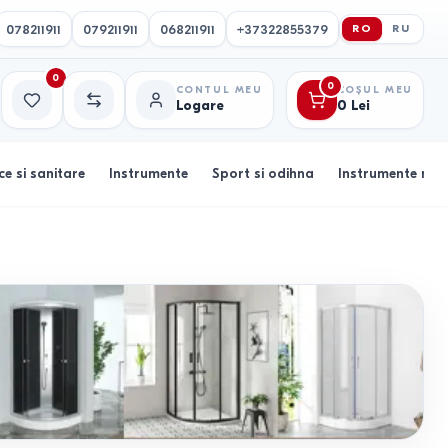
078211911
079211911
068211911
+37322855379
RO
RU
0
0
CONTUL MEU
COȘUL MEU
Logare
0
Lei
Favorite
Comparație
ce si sanitare
Instrumente
Sport si odihna
Instrumente muz