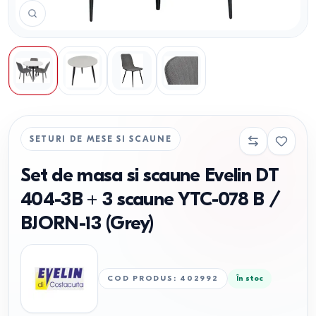
SETURI DE MESE SI SCAUNE
Set de masa si scaune Evelin DT
404-3B + 3 scaune YTC-078 B /
BJORN-13 (Grey)
COD PRODUS
:
402992
În stoc