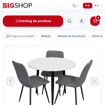
RO
RU
0
Catalog de produse
Căutare
Contul meu
Pagina principală
Mobila
Mobila de bucatarie
Seturi de