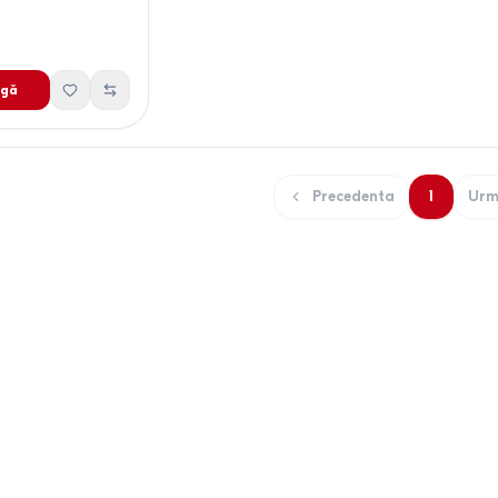
gă
Precedenta
1
Urm