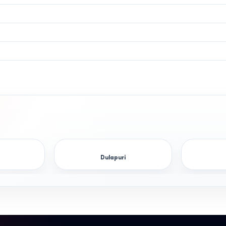
mici.
de la 12 metri pătrați
Stan
RM.
de la 14 metri pătrați
Pat 
spaț
 a locului de dormit, împreună cu salteaua instalată, este de 45–60 cm. 
a asupra articulațiilor.
erea dimensiunilor cadrului
Dulapuri
a telefon, verificați neapărat trei parametri cheie:
terale sau de la capătul patului până la cel mai apropiat perete, dulap-
gi nu se recomandă cumpărarea paturilor cu sertare culisante pe podea
, unde accesul la lada de depozitare cu un volum de până la 1.5 metri cu