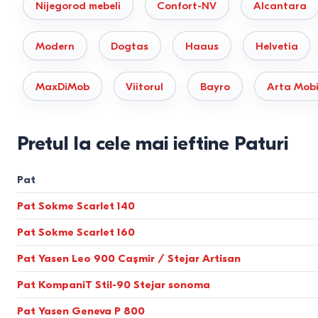
Nijegorod mebeli
Confort-NV
Alcantara
Modele metalice.
Sunt realizate pe baza unui cadru din prof
sarcină de exploatare de până la 240 kg pentru un loc de dor
Modern
Dogtas
Haaus
Helvetia
Paturi tapițate.
Construcție bazată pe un cadru întărit din 
folosesc velur, șenil și stofe tip rogojică, cu un indicator d
MaxDiMob
Viitorul
Bayro
Arta Mobi
hipoalergenitate absolută și se curăță cu un simplu șervețe
Standarde de dimensiuni și nor
Pretul la cele mai ieftine Paturi
Pentru ca patul să fie confortabil și să nu blocheze spațiul din
Pat
Dimensiunea locului de dormit
Dimensiunile efectiv
Pat Sokme Scarlet 140
(cm)
(cm)
Pat Sokme Scarlet 160
90×200
(Single / O persoană)
aproximativ 98×208
Pat Yasen Leo 900 Cașmir / Stejar Artisan
Pat KompaniT Stil-90 Stejar sonoma
140×200
(Mijlociu / Полуторка)
aproximativ 148×208
Pat Yasen Geneva P 800