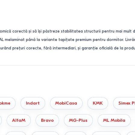
omică corectă și să își păstreze stabilitatea structurii pentru mai mult
PAL melaminat până la variante tapițate premium pentru dormitor. Livră
urând prețuri corecte, fără intermediari, și garanție oficială de la prod
oriți să verificați disponibilitatea unui model în depozitul din C
 numărul de telefon
022855379
sau lăsați o cerere rapidă pe site. Vom 
iale și tipul de construcție
okme
Indart
MobiCasa
KMK
Simex P
od direct de proprietățile cadrului de susținere:
AlfaM
Bravo
MG-Plus
ML Mobila
sin sau pin natural. Au o densitate maximă, sunt rezistente la fluctuațiil
i moderne.