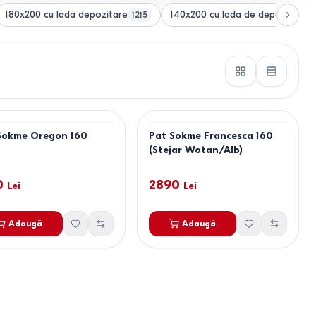
180x200 cu lada depozitare
140x200 cu lada de depozitare
1215
1
Sokme Oregon 160
Pat Sokme Francesca 160
(Stejar Wotan/Alb)
0
2890
Lei
Lei
Adaugă
Adaugă