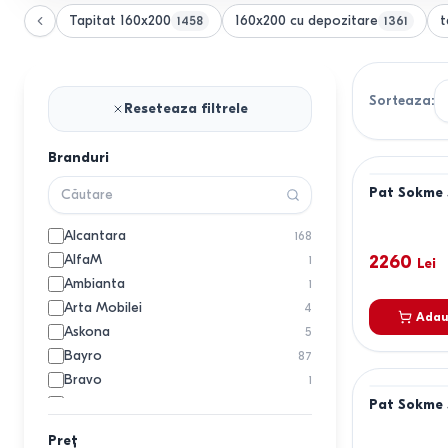
Tapitat 160x200
160x200 cu depozitare
t
1458
1361
Sorteaza
:
Reseteaza filtrele
Branduri
Pat Sokme 
Alcantara
168
AlfaM
2260
1
Lei
Ambianta
1
Arta Mobilei
4
Adau
Askona
5
Bayro
87
Bravo
1
Clarity
Pat Sokme 
22
Confort
1
Preț