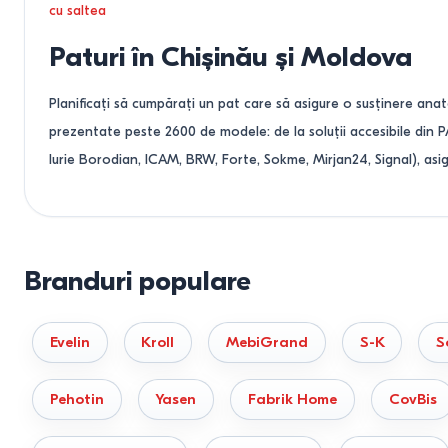
cu saltea
Paturi în Chișinău și Moldova
Planificați să cumpărați un pat care să asigure o susținere anat
prezentate peste 2600 de modele: de la soluții accesibile din 
Iurie Borodian, ICAM, BRW, Forte, Sokme, Mirjan24, Signal), asig
Aveți nevoie de ajutorul unui expert pentru alegere sau d
Nu pierdeți timpul căutând singur. Sunati consultanții noștri la
Branduri populare
calcula costul livrării în doar 10 minute!
Clasificarea paturilor după mater
Evelin
Kroll
MebiGrand
S-K
S
Durabilitatea mobilierului și rezistența sa la sarcini depind în m
Pehotin
Yasen
Fabrik Home
CovBis
Paturi din lemn (masiv).
Sunt fabricate din stejar, fag, fra
Reprezintă etalonul ecologic pentru dormitoarele clasice ș