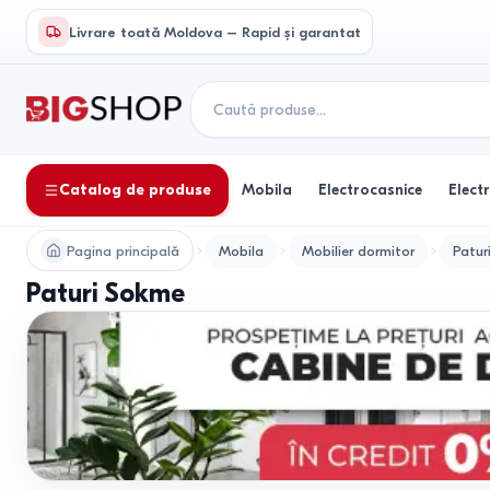
Livrare toată Moldova – Rapid și garantat
Catalog de produse
Mobila
Electrocasnice
Elect
Pagina principală
Mobila
Mobilier dormitor
Patur
Paturi Sokme