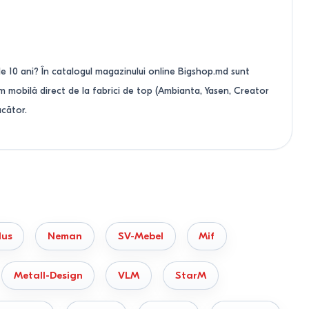
 de 10 ani? În catalogul magazinului online Bigshop.md sunt
m mobilă direct de la fabrici de top (Ambianta, Yasen, Creator
ucător.
hișinău?
selecta modelul optim în funcție de dimensiunile dorite și vom
lus
Neman
SV-Mebel
Mif
Metall-Design
VLM
StarM
e de umiditate și nu sunt predispuse la uscare sau ciobire.