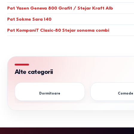
Pat Yasen Geneva 800 Grafit / Stejar Kraft Alb
160×200
(Matrimonial)
aproximativ 172×212
Pat Sokme Sara 140
Pat KompaniT Clasic-80 Stejar sonoma combi
180×200
(King Size)
aproximativ 192×212
Sfatul expertului.
Înălțimea optimă din punct de vedere fiziologic
din pat sub un unghi natural al genunchiului, minimizând presiune
Alte categorii
Cum să evitați greșelile la aleg
Dormitoare
Comode
Înainte de a adăuga produsul în coș sau de a confirma comanda l
Spațiul pentru trecere liberă.
Distanța de la marginile la
Specificul deschiderii nișei.
Pentru camerele înguste și lun
în lateral. Soluția optimă este patul cu mecanism de ridicare