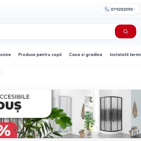
079202090
ronice
Produse pentru copii
Casa si gradina
Instalatii termi
i