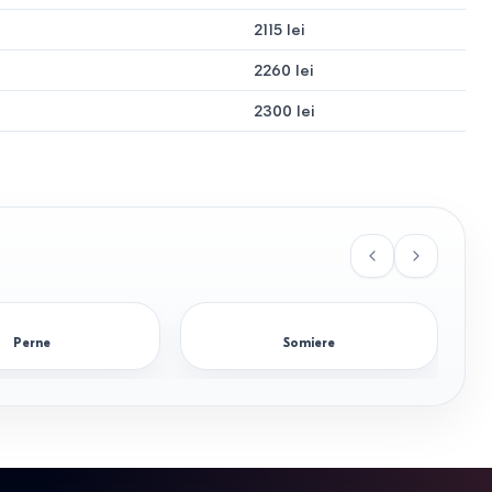
2115 lei
dardul absolut pentru doi.
Cel mai vândut mărime în
2260 lei
2300 lei
de familie cu confort sporit pentru dormitoare
ioase.
Această înălțime vă permite să vă așezați și să vă ridicați
Perne
Somiere
cupe sau comodă trebuie să fie de cel puțin 70 cm.
, deoarece acestea necesită între 60 și 80 cm de spațiu liber
bi se face pe verticală.