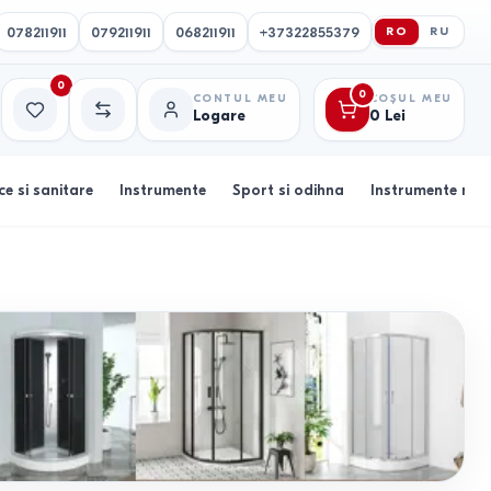
078211911
079211911
068211911
+37322855379
RO
RU
0
0
CONTUL MEU
COȘUL MEU
Logare
0
Lei
Favorite
Comparație
ce si sanitare
Instrumente
Sport si odihna
Instrumente muz