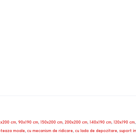
0x200 cm
,
90x190 cm
,
150x200 cm
,
200x200 cm
,
140x190 cm
,
120x190 cm
eteaza moale
,
cu mecanism de ridicare
,
cu lada de depozitare
,
suport i