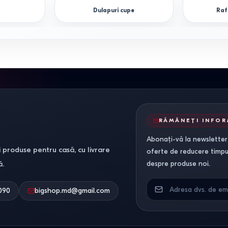
Dulapuri cupe
Raf
RĂMÂNEȚI INFO
Abonați-vă la newsletter-
 produse pentru casă, cu livrare
oferte de reducere timpuri
ă.
despre produse noi.
090
bigshop.md@gmail.com