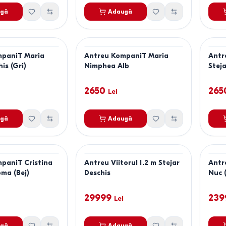
gă
Adaugă
mpaniT Maria
Antreu KompaniT Maria
Antr
is (Gri)
Nimphea Alb
Stej
2650
265
Lei
gă
Adaugă
paniT Cristina
Antreu Viitorul 1.2 m Stejar
Antr
oma (Bej)
Deschis
Nuc 
29999
239
Lei
gă
Adaugă