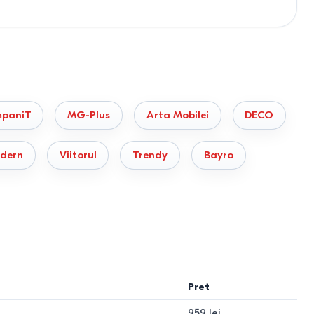
paniT
MG-Plus
Arta Mobilei
DECO
dern
Viitorul
Trendy
Bayro
ainelor și încălțămintei.
Pret
959 lei