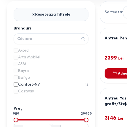
Sorteaza
:
Reseteaza filtrele
Branduri
Antreu Peh
Akord
Arta Mobilei
2399
Lei
ASM
Bayro
Adau
Bofigo
Confort-NV
12
Costway
DECO
Antreu Yas
grafit/Stej
DP
Preț
Fabrik Home
1
959
29999
3146
Haaus
Lei
1
Indart
1