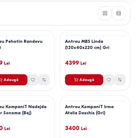
eu Pehotin Randevu
Antreu MBS Linda
t
(120x40x220 cm) Gri
9
4399
Lei
Lei
Adaugă
Adaugă
eu KompaniT Nadejda
Antreu KompaniT Irma
ar Sonoma (Bej)
Atelie Deschis (Gri)
0
3400
Lei
Lei