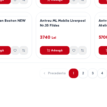
sen Boston NEW
Antreu ML Mobila Liverpool
Antr
Nr.35 Fildes
Ateli
3740
570
Lei
gă
Adaugă
Precedenta
1
2
3
4