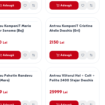
Adaugă
Adaugă
eu KompaniT Maria
Antreu KompaniT Cristina
ar Sonoma (Bej)
Atelie Deschis (Gri)
0
2150
Lei
Lei
Adaugă
Adaugă
eu Pehotin Randevu
Antreu Viitorul Hol + Colt +
(Maro)
Polita 2400 Stejar Deschis
9
25999
Lei
Lei
Adaugă
Adaugă