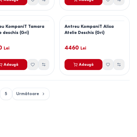
eu KompaniT Tamara
Antreu KompaniT Alisa
e deschis (Gri)
Atelie Deschis (Gri)
0
4460
Lei
Lei
Adaugă
Adaugă
5
Următoare