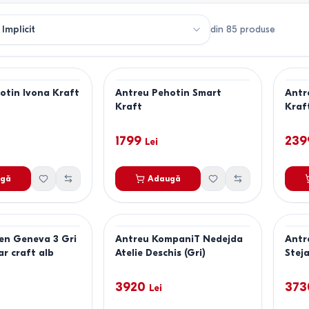
din
85
produse
otin Ivona Kraft
Antreu Pehotin Smart
Antr
Kraft
Kraf
1799
239
Lei
gă
Adaugă
en Geneva 3 Gri
Antreu KompaniT Nedejda
Antr
ar craft alb
Atelie Deschis (Gri)
Stej
3920
373
Lei