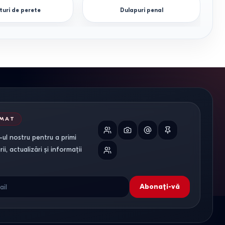
turi de perete
Dulapuri penal
RMAT
ul nostru pentru a primi
i, actualizări și informații
Abonați-vă