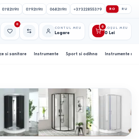
078211911
079211911
068211911
+37322855379
RO
RU
0
0
CONTUL MEU
COȘUL MEU
Logare
0
Lei
Favorite
Comparație
ce si sanitare
Instrumente
Sport si odihna
Instrumente muz