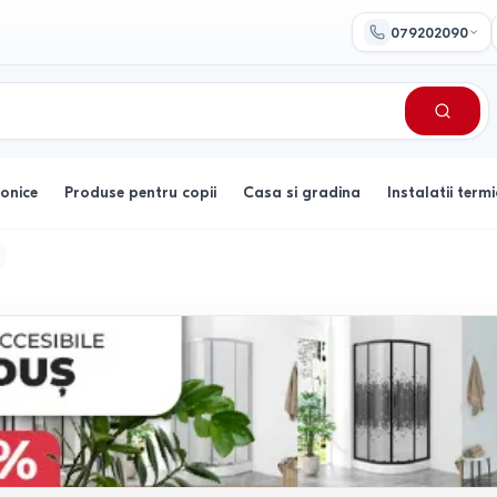
079202090
ronice
Produse pentru copii
Casa si gradina
Instalatii termi