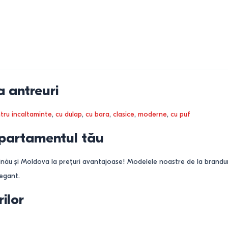
a antreuri
tru incaltaminte
,
cu dulap
,
cu bara
,
clasice
,
modernе
,
cu puf
 apartamentul tău
inău și Moldova la prețuri avantajoase! Modelele noastre de la brandur
legant.
rilor