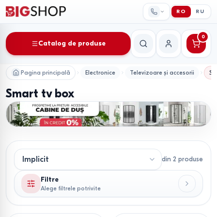
RO
RU
0
Catalog de produse
Căutare
Contul meu
Pagina principală
Electronice
Televizoare și accesorii
Sm
Smart tv box
din
2
produse
Filtre
Alege filtrele potrivite