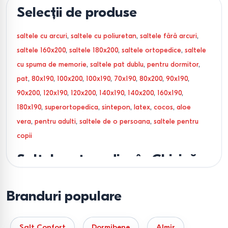
Selecții de produse
saltele cu arcuri
,
saltele cu poliuretan
,
saltele fără arcuri
,
saltele 160x200
,
saltele 180x200
,
saltele ortopedice
,
saltele
cu spuma de memorie
,
saltele pat dublu
,
pentru dormitor
,
pat
,
80x190
,
100x200
,
100x190
,
70x190
,
80x200
,
90x190
,
90x200
,
120x190
,
120x200
,
140x190
,
140x200
,
160x190
,
180x190
,
superortopedica
,
sintepon
,
latex
,
cocos
,
aloe
vera
,
pentru adulti
,
saltele de o persoana
,
saltele pentru
copii
Saltele ortopedice în Chișinău
cu livrare în toată Moldova
Branduri populare
Un loc de dormit calitativ nu este doar o simplă suprafață
moale, ci un sistem ingineresc de distribuție corectă a
Salt Confort
Dormibene
Almir