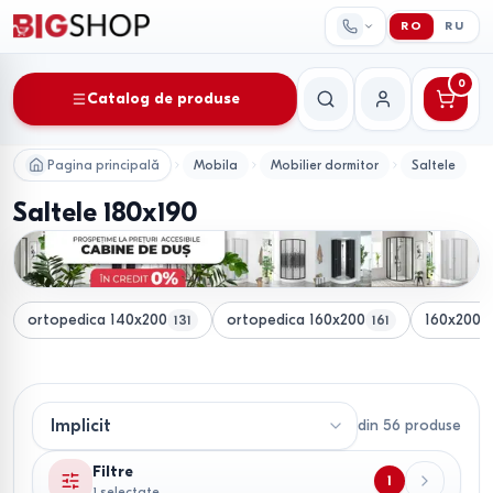
RO
RU
0
Catalog de produse
Căutare
Contul meu
Pagina principală
Mobila
Mobilier dormitor
Saltele
Saltele 180x190
ortopedica 140x200
ortopedica 160x200
160x200 c
131
161
din
56
produse
Filtre
1
1 selectate