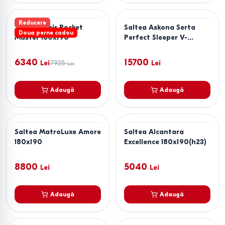
Reducere
Saltea Almir Pocket
Saltea Askona Serta
Doua perne cadou
Master 180x190
Perfect Sleeper V-
Comfort 180x190
6340
15700
Lei
7925
Lei
Lei
Adaugă
Adaugă
Saltea MatroLuxe Amore
Saltea Alcantara
180x190
Excellence 180x190(h23)
8800
5040
Lei
Lei
Adaugă
Adaugă