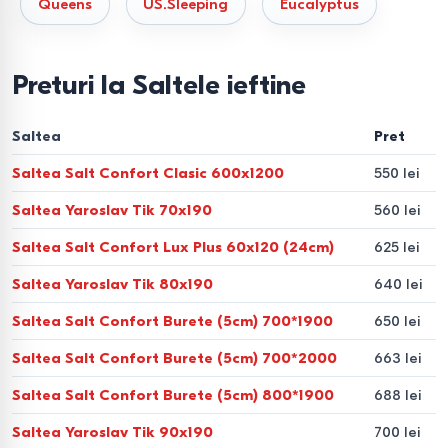
Queens
US.Sleeping
Eucalyptus
greutate
Cea mai mare greșeală în cazul achizițiilor online este
Preturi la Saltele ieftine
alegerea rigidității la întâmplare. Pentru ca salteaua să
relaxeze cu adevărat spatele, corelează constituția
Saltea
Pret
corpului tău cu recomandările tehnologilor noștri:
Saltea Salt Confort Clasic 600x1200
550 lei
Greutate până la 60 kg (constituție fragilă, copii,
Saltea Yaroslav Tik 70x190
560 lei
persoane în vârstă).
Se potrivesc perfect modelele
Saltea Salt Confort Lux Plus 60x120 (24cm)
625 lei
fără arcuri sau saltelele cu o suprafață moderat de
moale. Umpluturile din spumă vâscoelastică cu efect de
Saltea Yaroslav Tik 80x190
640 lei
memorie sau din latex natural perforat învăluie delicat
Saltea Salt Confort Burete (5cm) 700*1900
650 lei
corpul, nu strangulează vasele de sânge și nu perturbă
Saltea Salt Confort Burete (5cm) 700*2000
663 lei
circulația sanguină în articulații.
Greutate de la 60 până la 90 kg (constituție
Saltea Salt Confort Burete (5cm) 800*1900
688 lei
medie).
Alegerea optimă este rigiditatea medie
Saltea Yaroslav Tik 90x190
700 lei