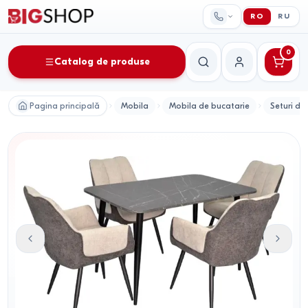
RO
RU
0
Catalog de produse
Căutare
Contul meu
Pagina principală
Mobila
Mobila de bucatarie
Seturi de