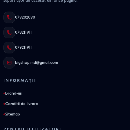
suport ușor de accesat din orice pagină.
079202090
078211911
079211911
bigshop.md@gmail.com
INFORMAȚII
Brand-uri
Conditii de livrare
Sitemap
PENTRU UTILIZATORI