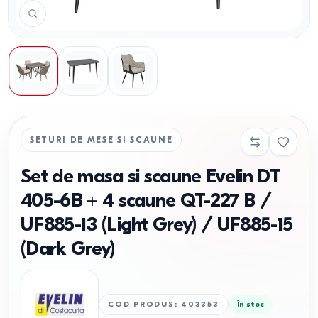
SETURI DE MESE SI SCAUNE
Set de masa si scaune Evelin DT
405-6B + 4 scaune QT-227 B /
UF885-13 (Light Grey) / UF885-15
(Dark Grey)
COD PRODUS
:
403353
În stoc