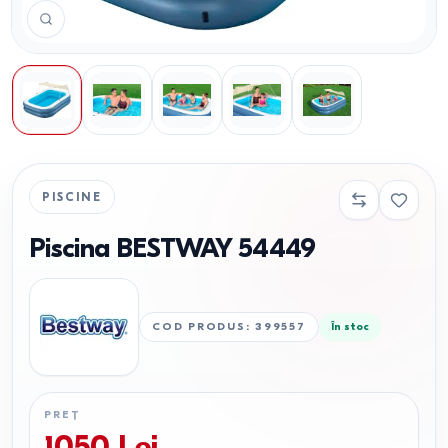
PISCINE
Piscina BESTWAY 54449
COD PRODUS
:
399557
În stoc
PREȚ
1050
Lei