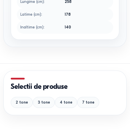
Lungime (cm)
:
258
Latime (cm)
:
178
Inaltime (cm)
:
140
Selectii de produse
2 tone
3 tone
4 tone
7 tone