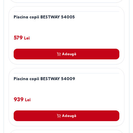
Piscina copii BESTWAY 54005
579
Lei
Adaugă
Piscina copii BESTWAY 54009
939
Lei
Adaugă