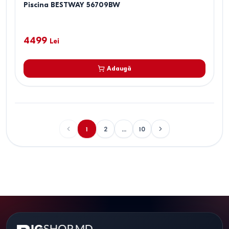
Piscina BESTWAY 56709BW
4499
Lei
Adaugă
1
2
...
10