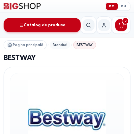
RO
RU
0
Catalog de produse
Căutare
Contul meu
Pagina principală
Branduri
BESTWAY
BESTWAY