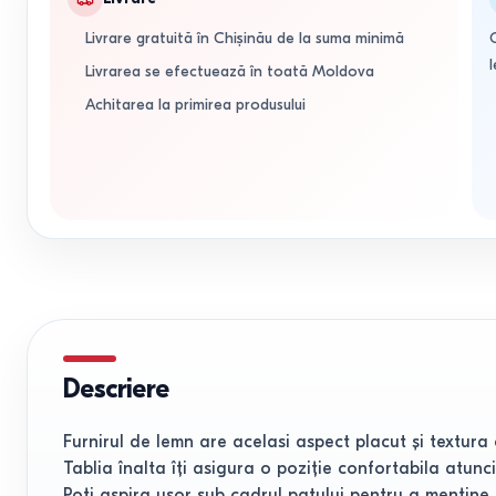
Livrare gratuită în Chișinău de la suma minimă
l
Livrarea se efectuează în toată Moldova
Achitarea la primirea produsului
Descriere
Furnirul de lemn are acelasi aspect placut și textura 
Tablia înalta îți asigura o poziție confortabila atunci
Poți aspira ușor sub cadrul patului pentru a menține s