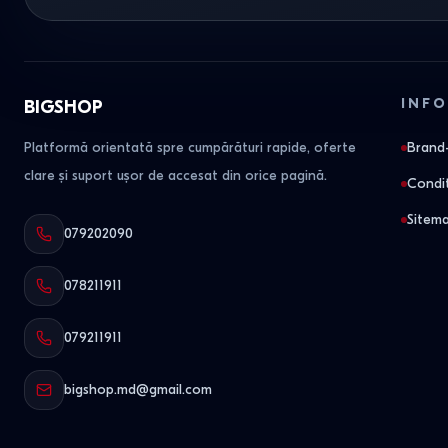
INFO
BIGSHOP
Platformă orientată spre cumpărături rapide, oferte
Brand-
clare și suport ușor de accesat din orice pagină.
Condit
Sitem
079202090
078211911
079211911
bigshop.md@gmail.com