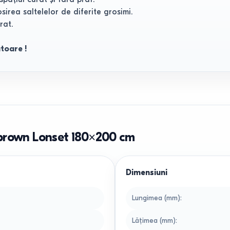
sirea saltelelor de diferite grosimi.
rat.
ătoare !
brown Lonset 180×200 cm
Dimensiuni
Lungimea (mm)
:
Lățimea (mm)
: