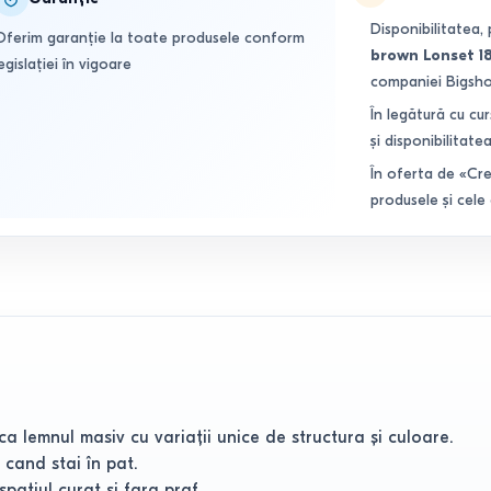
Disponibilitatea, 
Oferim garanție la toate produsele conform
brown Lonset 
egislației în vigoare
companiei Bigsh
În legătură cu cur
și disponibilitatea
În oferta de «Cre
produsele și cele
ca lemnul masiv cu variații unice de structura și culoare.
 cand stai în pat.
pațiul curat și fara praf.