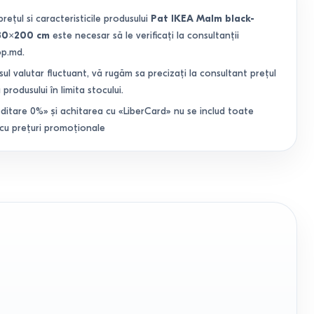
prețul si caracteristicile produsului
Pat IKEA Malm black-
180×200 cm
este necesar să le verificați la consultanții
op.md.
sul valutar fluctuant, vă rugăm sa precizați la consultant prețul
 produsului în limita stocului.
ditare 0%» și achitarea cu «LiberCard» nu se includ toate
 cu prețuri promoționale