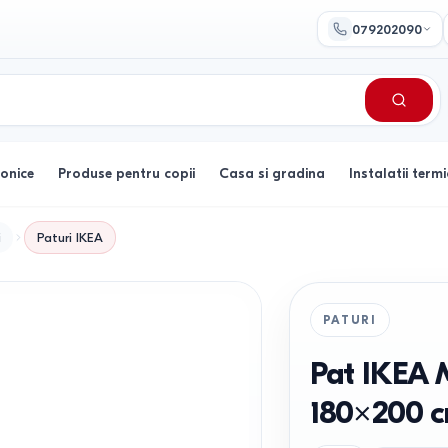
079202090
ronice
Produse pentru copii
Casa si gradina
Instalatii termi
i
Paturi
IKEA
PATURI
Pat IKEA 
180×200 