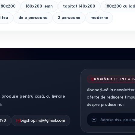
 180x200
180x200 lemn
tapitat 140x200
180x200 cu la
ltea
de o persoana
2 persoane
moderne
RĂMÂNEȚI INFO
Abonați-vă la newsletter-
 produse pentru casă, cu livrare
oferte de reducere timpuri
ă.
despre produse noi.
090
bigshop.md@gmail.com