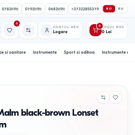
078211911
079211911
068211911
+37322855379
RO
RU
0
0
CONTUL MEU
COȘUL MEU
Logare
0
Lei
Favorite
Comparație
ce si sanitare
Instrumente
Sport si odihna
Instrumente muz
Malm black-brown Lonset
cm