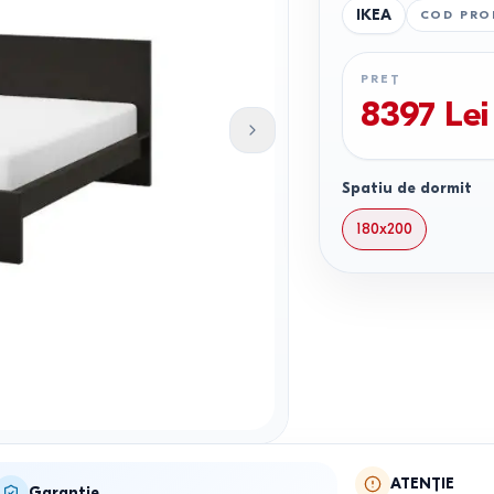
IKEA
COD PRO
PREȚ
8397
Lei
Spatiu de dormit
180x200
ATENȚIE
Garanție