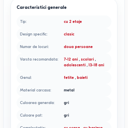
Caracteristici generale
Tip
:
cu 2 etaje
Design specific
:
clasic
Numar de locuri
:
doua persoane
Varsta recomandata
:
7-12 ani
,
scolari
,
adolescenti
,
13-18 ani
Genul
:
fetite
,
baieti
Material carcasa
:
metal
Culoarea generala
:
gri
Culoare pat
:
gri
Complectatie
:
cu scara
,
cu bariera