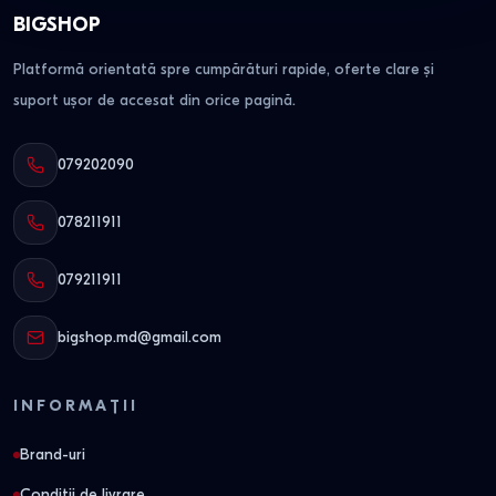
BIGSHOP
Platformă orientată spre cumpărături rapide, oferte clare și
suport ușor de accesat din orice pagină.
079202090
078211911
079211911
bigshop.md@gmail.com
INFORMAȚII
Brand-uri
Conditii de livrare