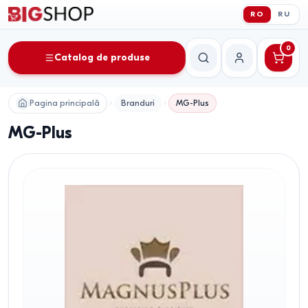
RO
RU
0
Catalog de produse
Căutare
Contul meu
Pagina principală
Branduri
MG-Plus
MG-Plus