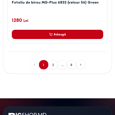
Fotoliu de birou MG-Plus 6833 (velour 56) Green
1280
Lei
Adaugă
1
2
...
8