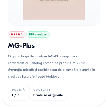
BRAND
189
produse
MG-Plus
O gamă largă de produse MG-Plus originale cu
caracteristici. Catalog comod de produse MG-Plus.
Garanție oficială și posibilitatea de a cumpăra bunurile în
credit cu livrare în toată Moldova
PAGINĂ
COLECȚIE
1
/
8
Produse originale