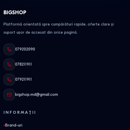
BIGSHOP
Platformă orientată spre cumpărături rapide, oferte clare și
suport ușor de accesat din orice pagină.
079202090
078211911
079211911
bigshop.md@gmail.com
INFORMAȚII
Brand-uri