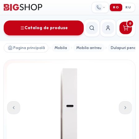
RO
RU
0
Catalog de produse
Căutare
Contul meu
Pagina principală
Mobila
Mobila antreu
Dulapuri penal