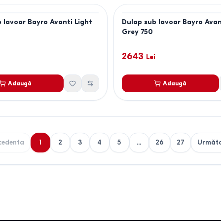
 lavoar Bayro Avanti Light
Dulap sub lavoar Bayro Avan
Grey 750
2643
Lei
Adaugă
Adaugă
cedenta
1
2
3
4
5
...
26
27
Următ