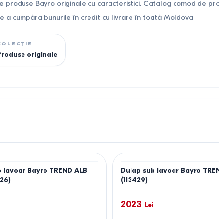
 produse Bayro originale cu caracteristici. Catalog comod de pro
 de a cumpăra bunurile în credit cu livrare în toată Moldova
COLECȚIE
Produse originale
b lavoar Bayro TREND ALB
Dulap sub lavoar Bayro TR
26)
(113429)
2023
Lei