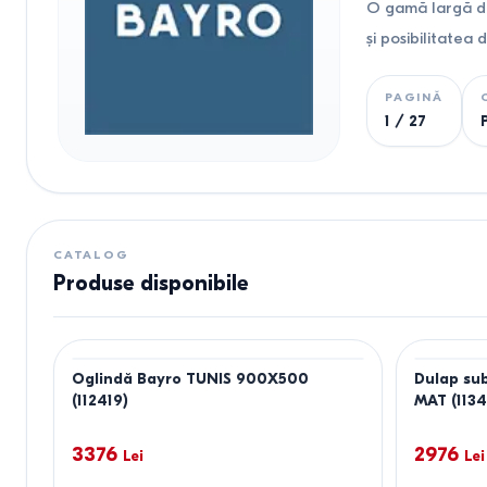
O gamă largă de
și posibilitatea
PAGINĂ
1
/
27
CATALOG
Produse disponibile
Oglindă Bayro TUNIS 900X500
Dulap su
(112419)
MAT (1134
3376
2976
Lei
Lei