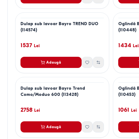
Dulap sub lavoar Bayro TREND DUO
Oglindă 
(114574)
(110448)
1537
1434
Lei
Lei
Adaugă
Dulap sub lavoar Bayro Trend
Oglindă 
Como/Moduo 600 (113428)
(110453)
2758
1061
Lei
Lei
Adaugă