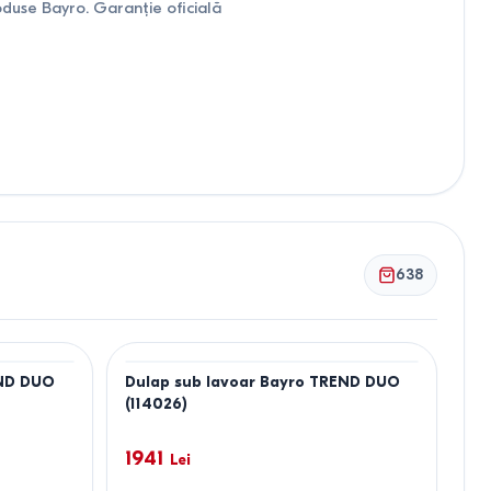
duse Bayro. Garanție oficială
638
END DUO
Dulap sub lavoar Bayro TREND DUO
(114026)
1941
Lei