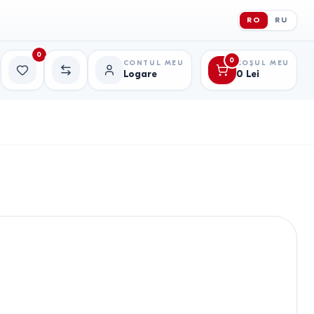
RO
RU
0
0
CONTUL MEU
COȘUL MEU
Logare
0
Lei
Favorite
Comparație