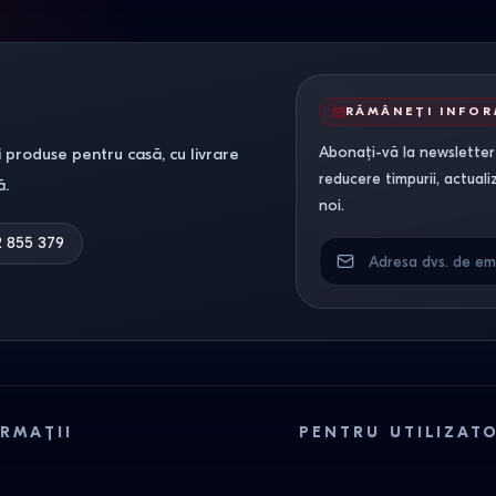
RĂMÂNEȚI INFO
Abonați-vă la newsletter-
 produse pentru casă, cu livrare
reducere timpurii, actuali
ă.
noi.
2 855 379
RMAȚII
PENTRU UTILIZAT