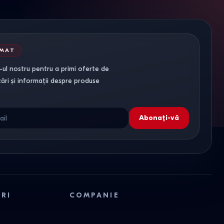
RMAT
ul nostru pentru a primi oferte de
zări și informații despre produse
Abonați-vă
ORI
COMPANIE