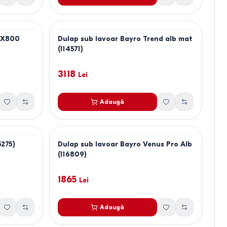
0X800
Dulap sub lavoar Bayro Trend alb mat
(114571)
3118
Lei
Adaugă
5275)
Dulap sub lavoar Bayro Venus Pro Alb
(116809)
1865
Lei
Adaugă