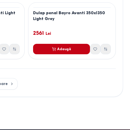
ti Light
Dulap penal Bayro Avanti 350x1350
Light Grey
2561
Lei
Adaugă
oare