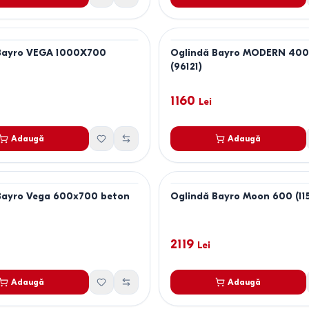
Bayro VEGA 1000X700
Oglindă Bayro MODERN 40
(96121)
1160
Lei
Adaugă
Adaugă
Bayro Vega 600x700 beton
Oglindă Bayro Moon 600 (11
2119
Lei
Adaugă
Adaugă