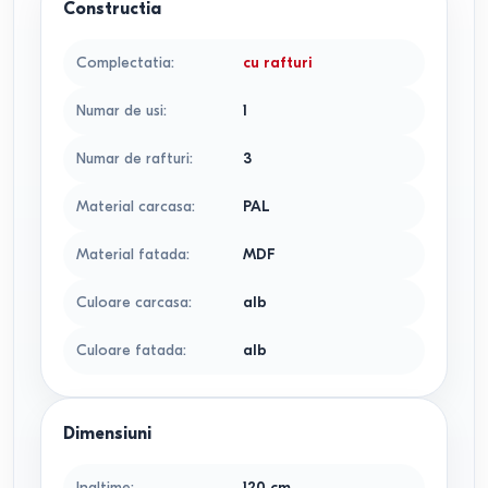
Constructia
Complectatia
:
cu rafturi
Numar de usi
:
1
Numar de rafturi
:
3
Material carcasa
:
PAL
Material fatada
:
MDF
Culoare carcasa
:
alb
Culoare fatada
:
alb
Dimensiuni
Inaltime
:
120
cm