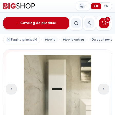
RO
RU
0
Catalog de produse
Căutare
Contul meu
Pagina principală
Mobila
Mobila antreu
Dulapuri penal