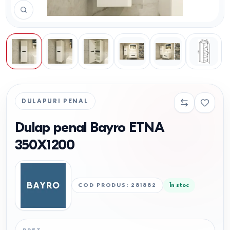
DULAPURI PENAL
Dulap penal Bayro ETNA
350X1200
COD PRODUS
:
281882
În stoc