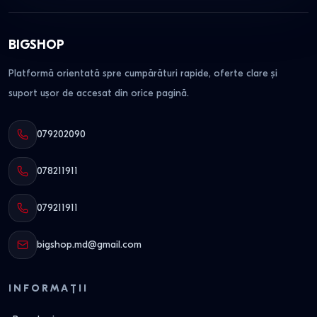
BIGSHOP
Platformă orientată spre cumpărături rapide, oferte clare și
suport ușor de accesat din orice pagină.
079202090
078211911
079211911
bigshop.md@gmail.com
INFORMAȚII