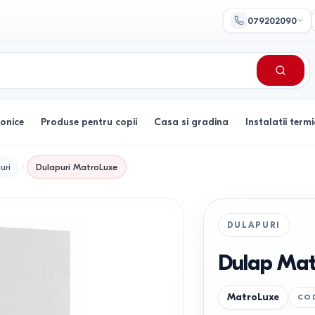
079202090
ronice
Produse pentru copii
Casa si gradina
Instalatii termi
uri
Dulapuri
MatroLuxe
DULAPURI
Dulap Mat
MatroLuxe
CO