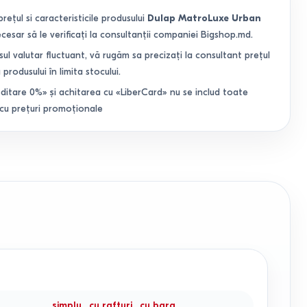
prețul si caracteristicile produsului
Dulap MatroLuxe Urban
cesar să le verificați la consultanții companiei Bigshop.md.
sul valutar fluctuant, vă rugăm sa precizați la consultant prețul
 produsului în limita stocului.
ditare 0%» și achitarea cu «LiberCard» nu se includ toate
 cu prețuri promoționale
simplu
,
cu rafturi
,
cu bara