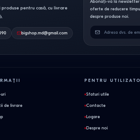
Abonați-vă la newsletter-
 produse pentru casă, cu livrare
oferte de reducere timpuri
ă.
despre produse noi.
090
bigshop.md@gmail.com
RMAȚII
PENTRU UTILIZAT
uri
Sfaturi utile
ii de livrare
Contacte
ap
Logare
Despre noi