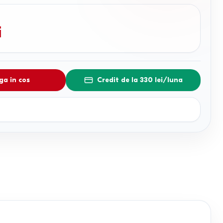
i
a in cos
Credit de la 330 lei/luna