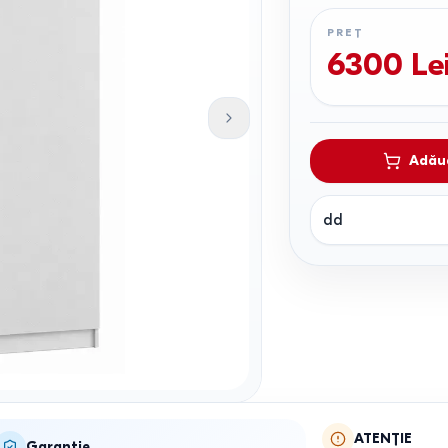
PREȚ
6300
Le
Adăug
dd
ATENȚIE
Garanție