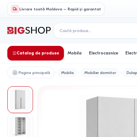
Livrare toată Moldova – Rapid și garantat
Catalog de produse
Mobila
Electrocasnice
Elect
Pagina principală
Mobila
Mobilier dormitor
Dulap