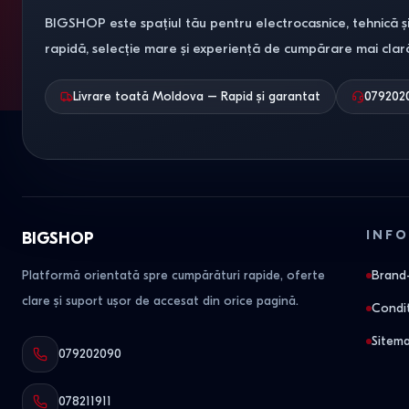
BIGSHOP este spațiul tău pentru electrocasnice, tehnică și
rapidă, selecție mare și experiență de cumpărare mai clar
Livrare toată Moldova – Rapid și garantat
079202
INFO
BIGSHOP
Platformă orientată spre cumpărături rapide, oferte
Brand-
clare și suport ușor de accesat din orice pagină.
Condit
Sitem
079202090
078211911