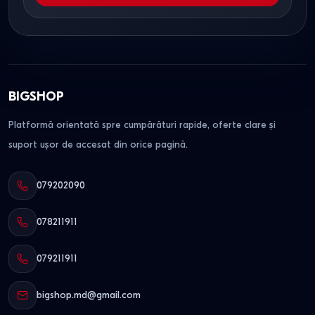
BIGSHOP
Platformă orientată spre cumpărături rapide, oferte clare și
suport ușor de accesat din orice pagină.
079202090
078211911
079211911
bigshop.md@gmail.com