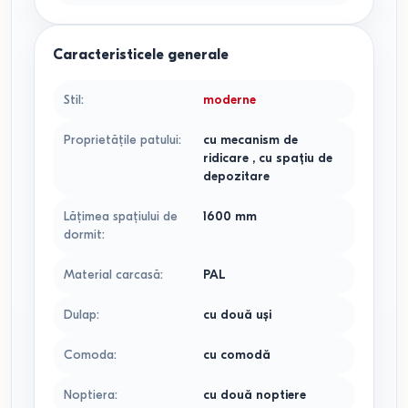
Caracteristicele generale
Stil
:
moderne
Proprietățile patului
:
cu mecanism de
ridicare
,
cu spațiu de
depozitare
Lățimea spațiului de
1600 mm
dormit
:
Material carcasă
:
PAL
Dulap
:
сu două uși
Comoda
:
cu comodă
Noptiera
:
cu două noptiere