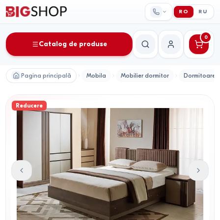
RO
RU
0
Catalog de produse
Căutare
Contul meu
Pagina principală
Mobila
Mobilier dormitor
Dormitoare
Reducere