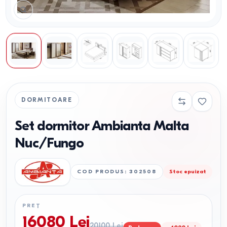
DORMITOARE
Set dormitor Ambianta Malta
Nuc/Fungo
COD PRODUS
:
302508
Stoc epuizat
PREȚ
16080
Lei
20100
Lei