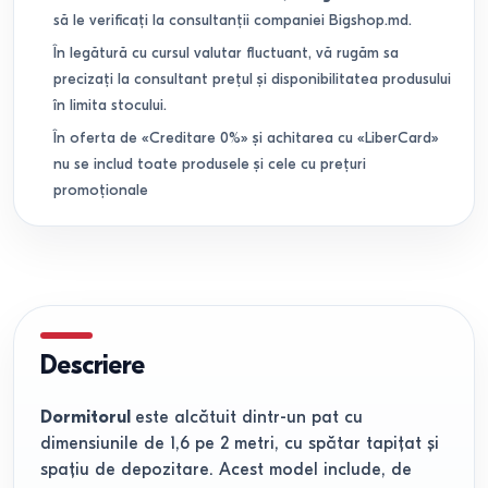
să le verificați la consultanții companiei Bigshop.md.
În legătură cu cursul valutar fluctuant, vă rugăm sa
precizați la consultant prețul și disponibilitatea produsului
în limita stocului.
În oferta de «Creditare 0%» și achitarea cu «LiberCard»
nu se includ toate produsele și cele cu prețuri
promoționale
Descriere
Dormitorul
este alcătuit dintr-un pat cu
dimensiunile de 1,6 pe 2 metri, cu spătar tapițat și
spațiu de depozitare. Acest model include, de