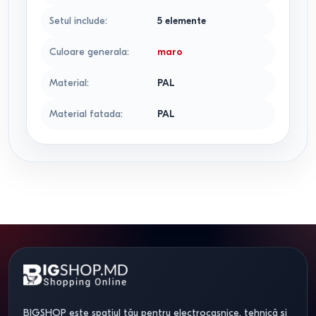
Setul include
:
5 elemente
Culoare generala
:
maro
Material
:
PAL
Material fatada
:
PAL
BIGSHOP este spațiul tău pentru electrocasnice, tehnică și