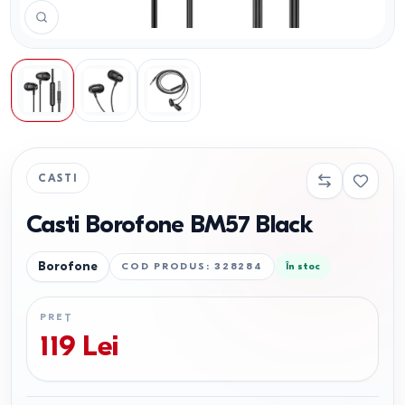
CASTI
Casti Borofone BM57 Black
Borofone
COD PRODUS
:
328284
În stoc
PREȚ
119
Lei