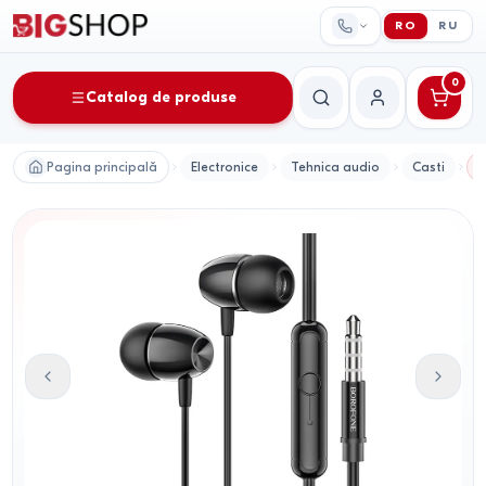
RO
RU
0
Catalog de produse
Căutare
Contul meu
Pagina principală
Electronice
Tehnica audio
Casti
C