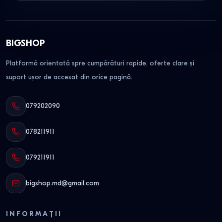
BIGSHOP
Platformă orientată spre cumpărături rapide, oferte clare și
suport ușor de accesat din orice pagină.
079202090
078211911
079211911
bigshop.md@gmail.com
INFORMAȚII