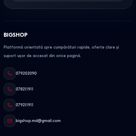
BIGSHOP
Platformă orientată spre cumpărături rapide, oferte clare și
suport ușor de accesat din orice pagină.
079202090
078211911
079211911
bigshop.md@gmail.com