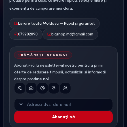
produse pentru casă, cu livrare rapidă, selecție mare și
experiență de cumpărare mai clară.
Livrare toată Moldova – Rapid și garantat
079202090
bigshop.md@gmail.com
RĂMÂNEȚI INFORMAT
Abonați-vă la newsletter-ul nostru pentru a primi
oferte de reducere timpurii, actualizări și informații
despre produse noi.
Abonați-vă