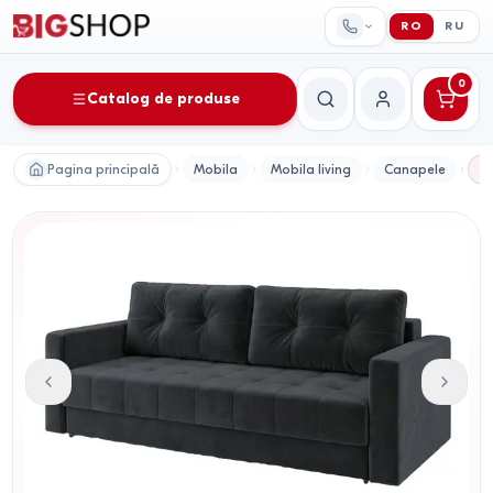
RO
RU
0
Catalog de produse
Căutare
Contul meu
Pagina principală
Mobila
Mobila living
Canapele
C