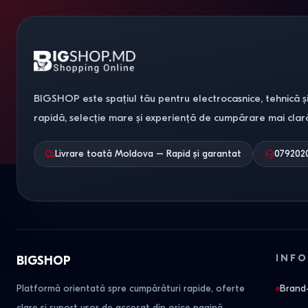
210
310
430
2
220
2
375
754
BIGSHOP este spațiul tău pentru electrocasnice, tehnică și
722
rapidă, selecție mare și experiență de cumpărare mai clar
1126
810
Livrare toată Moldova – Rapid și garantat
079202
296
INFO
BIGSHOP
Platformă orientată spre cumpărături rapide, oferte
Brand-
clare și suport ușor de accesat din orice pagină.