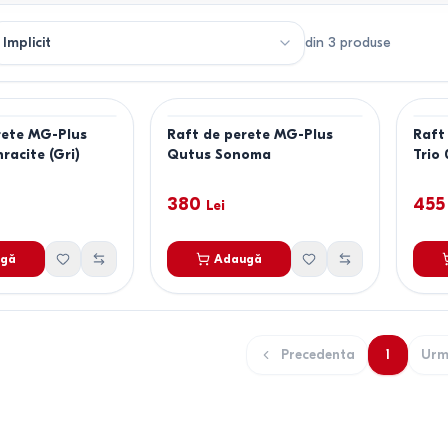
din
3
produse
rete MG-Plus
Raft de perete MG-Plus
Raft
racite (Gri)
Qutus Sonoma
Trio
Son
380
455
Lei
gă
Adaugă
Precedenta
1
Urm