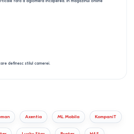
erticale fără a aglomera încăperea. În magazinul online
re definesc stilul camerei.
ci dimensiuni.
de depozitare.
eman
Axentia
ML Mobila
KompaniT
fturi albe sau negre, care se integrează ușor în orice paletă
tex
Lucky Star
Bratex
H&S