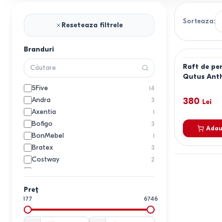
Sorteaza
:
Reseteaza filtrele
Branduri
Raft de pe
Qutus Anth
5Five
14
Andra
380
3
Lei
Axentia
1
Bofigo
3
Adau
BonMebel
1
Bratex
3
Costway
2
Daske
6
DECO
28
Preț
Dogtas
11
177
6746
Fabrik Home
41
Five
14