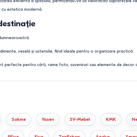
zarea eficientă a spațiului, permițându-vă să valorificați suprafețele v
a cu estetica modernă.
destinație
a dumneavoastră:
imente, veselă și ustensile, fiind ideale pentru o organizare practică.
nt perfecte pentru cărți, rame foto, suveniruri sau elemente de decor ca
tă la păstrarea ordonată a cheilor, accesoriilor sau a obiectelor de mi
unt soluția optimă pentru a transforma „zonele moarte” în spații utile 
ajului
Sokme
Yasen
SV-Mebel
KMK
N
ătoarelor caracteristici:
rabil), variante metalice (pentru un stil industrial sau minimalist) și ra
5Five
Five
TopEshop
Andra
Smar