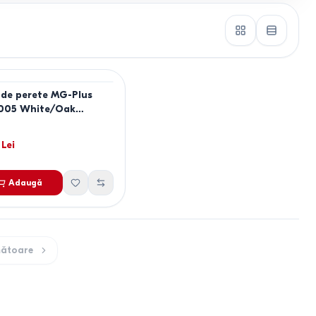
 de perete MG-Plus
 005 White/Oak
oma
Lei
Adaugă
ătoare