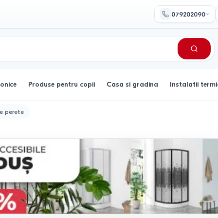
079202090
ronice
Produse pentru copii
Casa si gradina
Instalatii termi
de perete