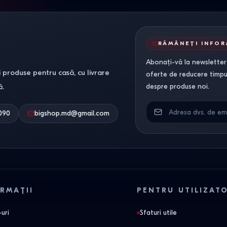
RĂMÂNEȚI INFO
Abonați-vă la newsletter-
 produse pentru casă, cu livrare
oferte de reducere timpuri
ă.
despre produse noi.
090
bigshop.md@gmail.com
RMAȚII
PENTRU UTILIZAT
uri
Sfaturi utile