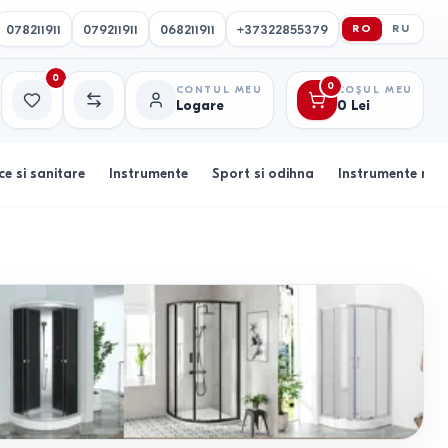
078211911
079211911
068211911
+37322855379
RO
RU
0
0
CONTUL MEU
COȘUL MEU
Logare
0
Lei
Favorite
Comparație
ce si sanitare
Instrumente
Sport si odihna
Instrumente muz