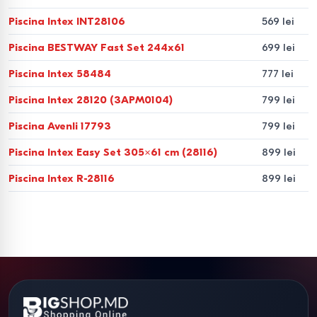
Segmentul mediu
(piscine cu cadru metalic sau modele
Piscina Intex INT28106
569 lei
fără cadru) – de la 1999 lei.
Piscina BESTWAY Fast Set 244х61
699 lei
Segmentul Premium
(piscine tip jacuzzi și sisteme cu
Piscina Intex 58484
777 lei
hidromasaj) – de la 14 999 lei.
Piscina Intex 28120 (3APM0104)
799 lei
Cum să alegi modelul potrivit
Piscina Avenli 17793
799 lei
de piscină
Piscina Intex Easy Set 305×61 cm (28116)
899 lei
Pentru a face o alegere corectă, este important să
Piscina Intex R-28116
899 lei
analizezi principalele caracteristici (entități) ale produsului:
1. Tipul construcției și destinația
Piscine cu cadru (carcasă).
Alegerea optimă pentru o
utilizare îndelungată. Cadrul metalic rezistent suportă
volume mari de apă, de până la 24 311 litri.
Piscine gonflabile.
Cele mai populare modele pentru