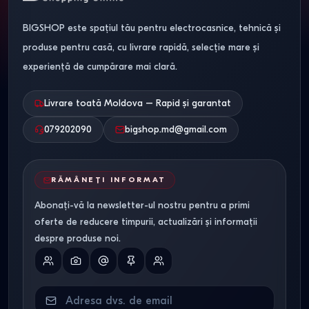
curte datorită ușurinței de instalare. Sunt ideale pentru
BIGSHOP este spațiul tău pentru electrocasnice, tehnică și
adulți și copii în perioada estivală.
produse pentru casă, cu livrare rapidă, selecție mare și
Bazine pentru copii.
Modele mici, cu pereți moi,
experiență de cumpărare mai clară.
concepute pentru siguranța maximă a celor mici.
Piscine SPA și Jacuzzi.
Sisteme exterioare cu
Livrare toată Moldova – Rapid și garantat
hidromasaj și încălzire pentru o relaxare totală.
079202090
bigshop.md@gmail.com
2. Materiale și durabilitate
RĂMÂNEȚI INFORMAT
Calitatea materialelor determină cât costă o piscină și
cât de mult va rezista în timp:
Abonați-vă la newsletter-ul nostru pentru a primi
oferte de reducere timpurii, actualizări și informații
Bazine din plastic și polipropilenă.
Oferă o formă
despre produse noi.
rigidă și o rezistență sporită la uzură.
Piscine din PVC și poliester.
Materiale multistrat
rezistente la razele UV și la presiunea apei.