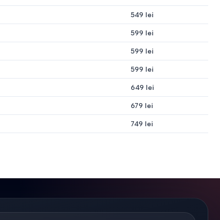
549 lei
599 lei
599 lei
599 lei
649 lei
679 lei
749 lei
je și șantiere.
ucură-te de căldură și confort!