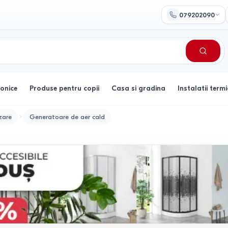
079202090
ronice
Produse pentru copii
Casa si gradina
Instalatii termi
zare
Generatoare de aer cald