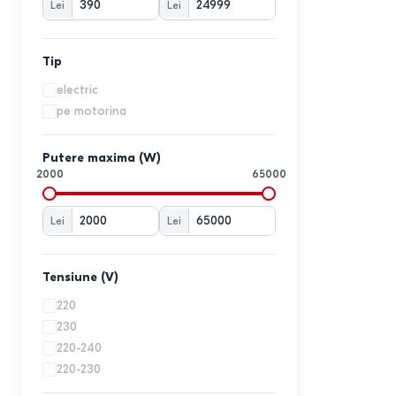
Lei
Lei
TROTEC
2
Wadfow
1
YAMAMOTO
1
Tip
Yato
1
electric
Zobo
1
pe motorina
Putere maxima (W)
2000
65000
Lei
Lei
Tensiune (V)
220
230
220-240
220-230