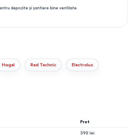
tru depozite și șantiere bine ventilate.
Hagel
Red Technic
Electrolux
(15–50 kW) pentru 150–500 m².
Pret
390 lei