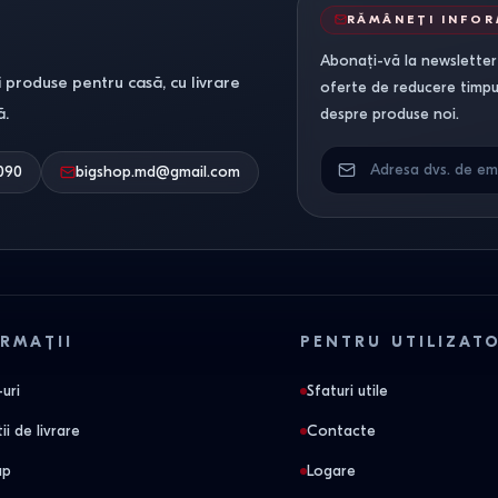
RĂMÂNEȚI INFO
Abonați-vă la newsletter-
 produse pentru casă, cu livrare
oferte de reducere timpuri
ă.
despre produse noi.
090
bigshop.md@gmail.com
RMAȚII
PENTRU UTILIZAT
uri
Sfaturi utile
ii de livrare
Contacte
ap
Logare