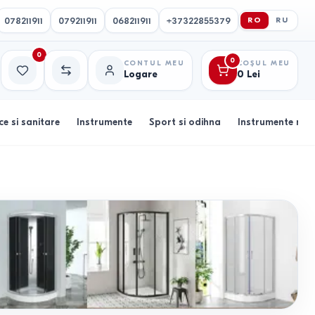
078211911
079211911
068211911
+37322855379
RO
RU
0
0
CONTUL MEU
COȘUL MEU
Logare
0
Lei
Favorite
Comparație
ce si sanitare
Instrumente
Sport si odihna
Instrumente muz