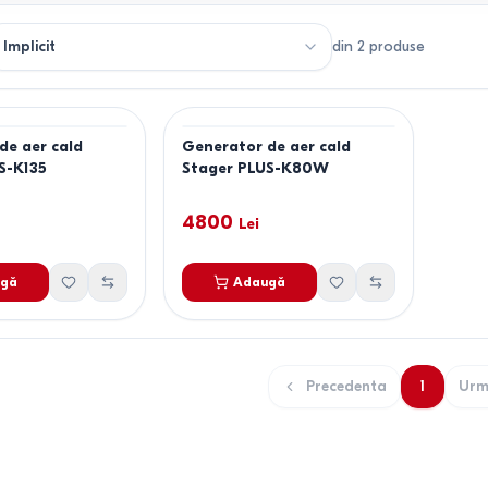
din
2
produse
de aer cald
Generator de aer cald
S-K135
Stager PLUS-K80W
4800
Lei
gă
Adaugă
Precedenta
1
Urm