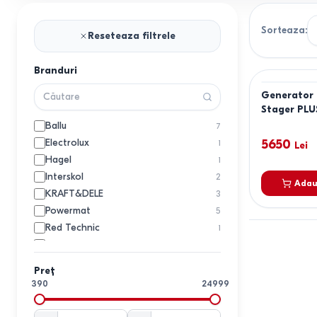
Sorteaza
:
Reseteaza filtrele
Branduri
Generator 
Stager PLU
Ballu
7
Electrolux
5650
1
Lei
Hagel
1
Interskol
2
Adau
KRAFT&DELE
3
Powermat
5
Red Technic
1
Resanta
5
Stager
2
Preț
Start Pro
1
390
24999
TECHNOWORKER
5
Trotec
4