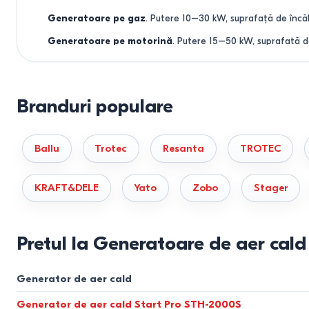
Generatoare pe gaz
. Putere 10–30 kW, suprafață de încă
Generatoare pe motorină
. Putere 15–50 kW, suprafață de
Funcții
. Termostat, protecție la supraîncălzire, reglare a put
Dotări
. Cablu de alimentare (1.5 m), grilaj metalic pentru p
Branduri populare
Materiale
. Carcasă din oțel cu acoperire anticorozivă, ele
Cum să alegi
o
pașcă de căldur
Ballu
Trotec
Resanta
TROTEC
Pentru a alege generatorul de aer cald potrivit, ia în considera
KRAFT&DELE
Yato
Zobo
Stager
Suprafața spațiului
. Generatoare electrice (1.5–5 kW) 
Tipul de combustibil
. Electrice pentru locuințe și birouri,
Pretul la Generatoare de aer cald
Funcții
. Termostat pentru controlul temperaturii, protecție
Mobilitate
. Modele compacte (greutate 1.3–5 kg) pentru c
Generator de aer cald
Bugetul
. Modele de la 690 de lei pentru sarcini casnice, de
Generator de aer cald Start Pro STH-2000S