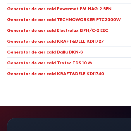
Brandul
. Producători de încredere, precum Karcher, Bosch, 
Generator de aer cald Powermat PM-NAG-2.5EN
De ce să cumperi pașcă de căld
Generator de aer cald TECHNOWORKER PTC2000W
Generator de aer cald Electrolux EIFH/C-2 EEC
Cumpără generatoare de aer cald pe Bigshop.md și asigură căld
Generator de aer cald KRAFT&DELE KD11727
Prețuri avantajoase
. De la 690 de lei, cu reduceri regulate
Generator de aer cald Ballu BKN-3
Metode flexibile de plată
. Achiziționează în rate sau cred
Generator de aer cald Trotec TDS 10 M
Livrare rapidă
. Livrăm în Chișinău și Moldova în 1–3 zile, cu
Generator de aer cald KRAFT&DELE KD11740
Gamă variată
. Generatoare electrice, pe gaz și pe motori
Garanție de calitate
. Toate generatoarele de aer cald au g
Plasează comanda pe Bigshop.md sau contactează-ne la 022-85