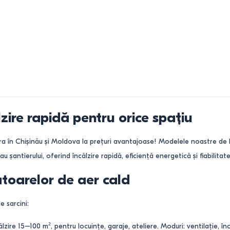
zire rapidă pentru orice spațiu
a în Chișinău și Moldova la prețuri avantajoase! Modelele noastre de 
au șantierului, oferind încălzire rapidă, eficiență energetică și fiabilitate
ratoarelor de aer cald
 sarcini:
zire 15–100 m², pentru locuințe, garaje, ateliere. Moduri: ventilație, înc