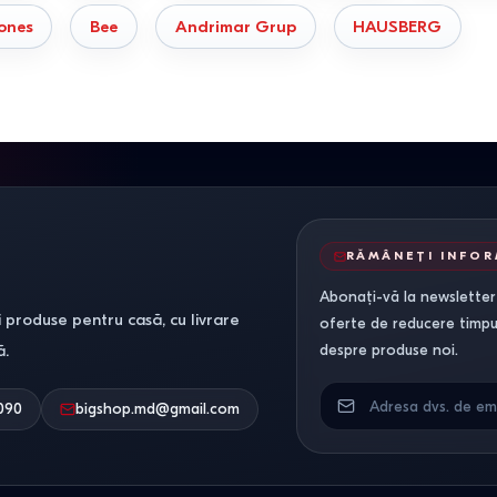
ones
Bee
Andrimar Grup
HAUSBERG
amică sau sticlă termorezistentă. Aceste materiale se răcesc lent, pr
i sigură. Nu este nevoie să le ungi abundent cu unt sau ulei, iar coptura
ele și ghidul de porții
les se potrivesc cu planurile tale culinare și cu parametrii bucătăriei t
RĂMÂNEȚI INFO
 microunde cu convecție, care necesită o selecție exactă a dimensiunilo
Abonați-vă la newsletter-
 produse pentru casă, cu livrare
Numărul de porții
Destinație / Compatib
oferte de reducere timpuri
ă.
despre produse noi.
2 – 4 porții
Familie mică, mini-cupt
090
bigshop.md@gmail.com
6 – 8 porții
Prânz de familie stand
10 – 12 porții
Sărbători, mese festive