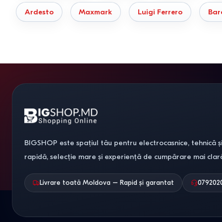
deteriora marginile.
Ardesto
Maxmark
Luigi Ferrero
Bar
Pentru plăcinte și tărtuțe suculente.
Optează pentru cer
masă pentru mai mult timp.
Pentru începători.
Formele din silicon sunt opțiunea cea ma
Compatibilitatea cu electrocasnic
Înainte de a plasa comanda, asigură-te că dimensiunile vasului a
electrice compacte (cum ar fi Asel sau Kumtel) sau cuptoare cu
BIGSHOP este spațiul tău pentru electrocasnice, tehnică și
Diametrul formei (cm)
Volumul vasului (l)
rapidă, selecție mare și experiență de cumpărare mai clar
16 – 18 cm
~ 1.2 – 1.5 litri
Livrare toată Moldova – Rapid și garantat
079202
22 – 24 cm
~ 2.5 litri
26 – 28 cm
~ 3.5 – 4.0 litri