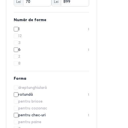
Lei
Lei
GoldenZen
13
HAUSBERG
1
Luigi Ferrero
4
Număr de forme
Maestro
6
1
1
Marmiton
1
12
Maxmark
2
3
Mayer Boch
1
6
1
Metalac
2
2
Muhler
2
8
Pedrini
4
PINTI
1
Forma
TEFAL
2
Tescoma
dreptunghiulară
2
Tognana
rotundă
2
1
Toys outlet
pentru briose
1
VLM
pentru cozonac
3
Zenker
pentru chec-uri
4
1
pentru paine