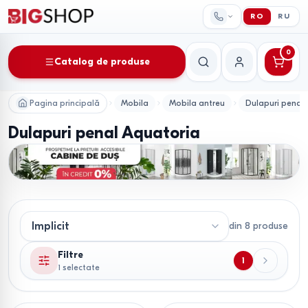
RO
RU
0
Catalog de produse
Căutare
Contul meu
Pagina principală
Mobila
Mobila antreu
Dulapuri penal
Dulapuri penal Aquatoria
din
8
produse
Filtre
1
1 selectate