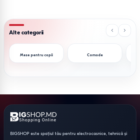
direct la ușa dumneavoastră.
Organizați-vă casa cu stil! Alegeți modelul potrivit din
catalogul nostru și profitați de cele mai bune prețuri
Alte categorii
pentru dulapuri penale de calitate.
Mese pentru copii
Comode
BIGSHOP este spațiul tău pentru electrocasnice, tehnică și