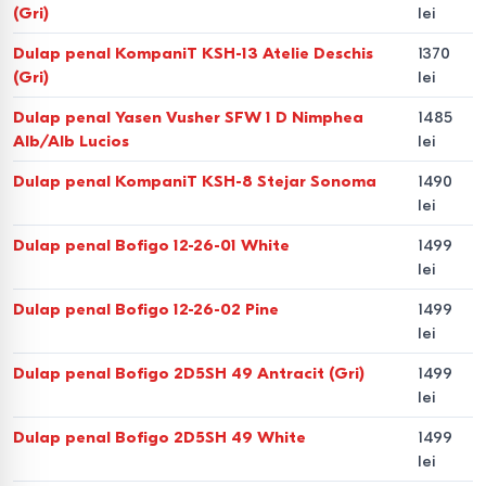
(Gri)
lei
Sisteme cu rafturi.
Un dulap penal cu rafturi oferă acces
rapid la obiectele utilizate frecvent.
Dulap penal KompaniT KSH-13 Atelie Deschis
1370
(Gri)
lei
De ce să alegeți un dulap
Dulap penal Yasen Vusher SFW 1 D Nimphea
1485
penal de la Bigshop?
Alb/Alb Lucios
lei
Dulap penal KompaniT KSH-8 Stejar Sonoma
1490
Dacă doriți un dulap penal de cumpărat în Moldova,
lei
magazinul nostru vă oferă avantaje competitive și o
Dulap penal Bofigo 12-26-01 White
1499
experiență de shopping simplificată:
lei
Gamă variată.
De la modele simple la cele
Dulap penal Bofigo 12-26-02 Pine
1499
multifuncționale pentru cuptoare și microunde.
lei
Dulap penal Bofigo 2D5SH 49 Antracit (Gri)
1499
Accesibilitate.
Aveți posibilitatea de a achiziționa orice
lei
produs în credit sau în rate avantajoase.
Dulap penal Bofigo 2D5SH 49 White
1499
Livrare rapidă.
Comandați un dulap penal în Chișinău sau
lei
în orice altă localitate din Moldova, iar noi îl aducem