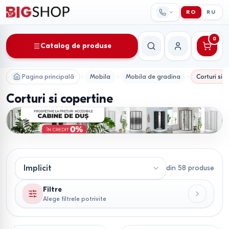
RO
RU
0
Catalog de produse
Căutare
Contul meu
Pagina principală
Mobila
Mobila de gradina
Corturi si 
Corturi si copertine
din
58
produse
Filtre
Alege filtrele potrivite