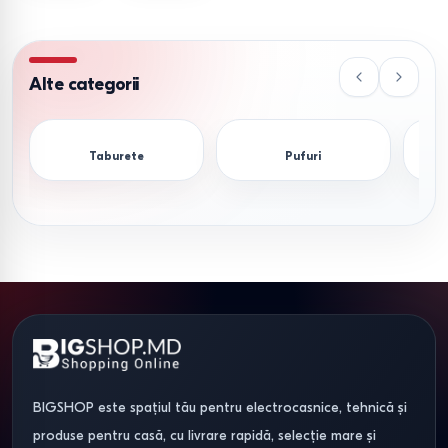
Alte categorii
Taburete
Pufuri
Bal
BIGSHOP este spațiul tău pentru electrocasnice, tehnică și
produse pentru casă, cu livrare rapidă, selecție mare și