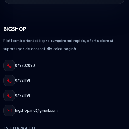
BIGSHOP
Platformă orientată spre cumpărături rapide, oferte clare și
suport ușor de accesat din orice pagină.
079202090
078211911
079211911
bigshop.md@gmail.com
INFORMAȚII