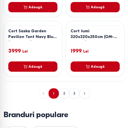
Adaugă
Adaugă
Cort Saska Garden
Cort Jumi
Pavilion Tent Navy Blue
320x320x250cm (OM-
(00806236)
258693)
3999
1999
Lei
Lei
Adaugă
Adaugă
1
2
3
Branduri populare