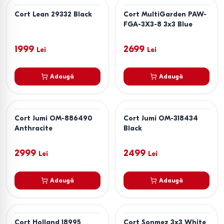
Cort Lean 29332 Black
Cort MultiGarden PAW-
FGA-3X3-8 3x3 Blue
1999
2699
Lei
Lei
Adaugă
Adaugă
Cort Jumi OM-886490
Cort Jumi OM-318434
Anthracite
Black
2999
2499
Lei
Lei
Adaugă
Adaugă
Cort Holland 18995
Cort Sonmez 3x3 White