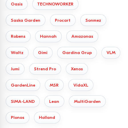
Oasis
TECHNOWORKER
Saska Garden
Procart
Sonmez
Robens
Hannah
Amazonas
Waltz
Gimi
Gardina Grup
VLM
Jumi
Strend Pro
Xenos
GardenLine
MSR
VidaXL
SIMA-LAND
Lean
MultiGarden
Plonos
Holland