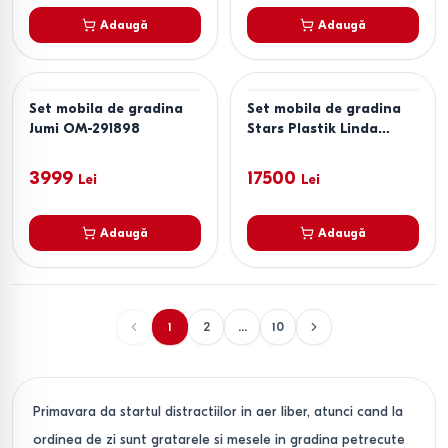
Adaugă
Adaugă
Set mobila de gradina
Set mobila de gradina
Jumi OM-291898
Stars Plastik Linda
Rattan 4+1 Bej
3999
17500
Lei
Lei
Adaugă
Adaugă
1
2
...
10
Primavara da startul distractiilor in aer liber, atunci cand la
ordinea de zi sunt gratarele si mesele in gradina petrecute