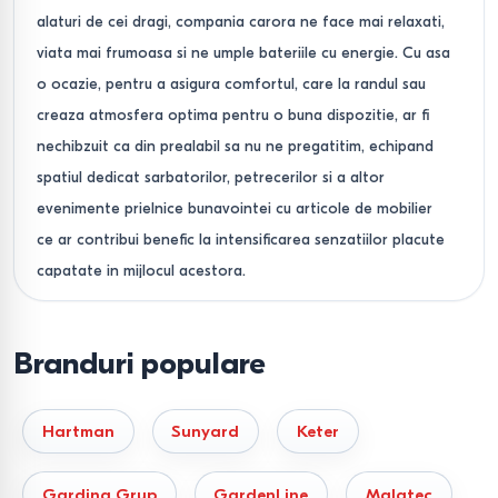
alaturi de cei dragi, compania carora ne face mai relaxati,
viata mai frumoasa si ne umple bateriile cu energie. Cu asa
o ocazie, pentru a asigura comfortul, care la randul sau
creaza atmosfera optima pentru o buna dispozitie, ar fi
nechibzuit ca din prealabil sa nu ne pregatitim, echipand
spatiul dedicat sarbatorilor, petrecerilor si a altor
evenimente prielnice bunavointei cu articole de mobilier
ce ar contribui benefic la intensificarea senzatiilor placute
capatate in mijlocul acestora.
Seturile de mobila pentru gradina sunt alcatuite din
accesorii de fiecare data diferite, care au meniri ce ar
Branduri populare
putea sa se deosebeasca de intetiile de intrebuintare pe
care vi le-ati propus; iata de ce este obligatoriu sa
Hartman
Sunyard
Keter
prestabiliti cu grija care sunt asteptarile dumneavostra de
la un astfel de set si la ce trebuie sa se reduca
Gardina Grup
GardenLine
Malatec