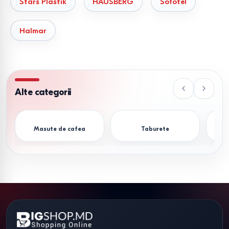
Stars Plastik
HAUSBERG
Sofotel
acel set, a carui aspect si calitate nu va lasa pe nimeni
indiferent. Cel mai mare internet magazin de mobila este
Halmar
la dispozitia dvs. Seturi de mobila pentru gradina si picnic
la cel mai avantajos sau ieftin pret de la cei mai renumiti
producatori din tara si din strainatate. Va oferim garantie,
calitate, montare, preturi accesibile si livrare prin toata
Alte categorii
Moldova. Rapid, Sigur si Econom cu cea ea mai buna rata
de creditare.
Masute de cafea
Taburete
Bigshop – gama variata de modele și produse la preturi
ieftine, vinzare in credit și in rate cu livrare in Chisinau și
Moldova!!!