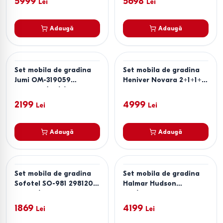
5999
5698
Lei
Lei
Adaugă
Adaugă
Set mobila de gradina
Set mobila de gradina
Jumi OM-319059
Heniver Novara 2+1+1+T
Antracit (Gri)/Negru
Maro
2199
4999
Lei
Lei
Adaugă
Adaugă
Set mobila de gradina
Set mobila de gradina
Sofotel SO-981 298120
Halmar Hudson
Negru/Transparent
Gri/Maro
1869
4199
Lei
Lei