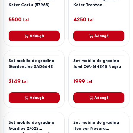
Keter Corfu (57965)
Keter Trenton
Graphite/Cold Grey
5500
4250
Lei
Lei
Adaugă
Adaugă
Set mobila de gradina
Set mobila de gradina
GardenLine SAD6643
Jumi OM-614345 Negru
2149
1999
Lei
Lei
Adaugă
Adaugă
Set mobila de gradina
Set mobila de gradina
Gardlov 27622
Heniver Novara