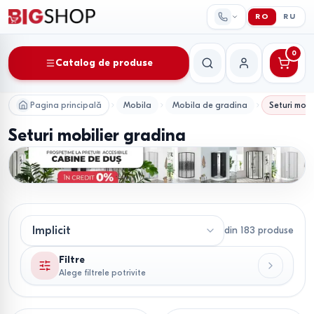
RO
RU
0
Catalog de produse
Căutare
Contul meu
Pagina principală
Mobila
Mobila de gradina
Seturi mobi
Seturi mobilier gradina
din
183
produse
Filtre
Alege filtrele potrivite