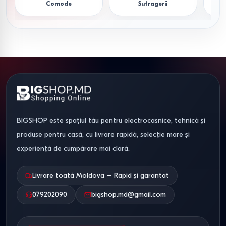
Comode
Sufragerii
Tumb
credit sau în rate cu 0% dobândă, fără plăți suplimentare.
Livrare rapidă -
asigurăm livrarea operativă a comenzilor
în Chișinău, precum și în toate localitățile din Moldova
(Bălți, Cahul, Orhei etc.).
Alegeți coltarul extensibil ideal astăzi și bucurați-vă de un
confort absolut în doar câteva zile!
BIGSHOP este spațiul tău pentru electrocasnice, tehnică și
produse pentru casă, cu livrare rapidă, selecție mare și
experiență de cumpărare mai clară.
Livrare toată Moldova – Rapid și garantat
079202090
bigshop.md@gmail.com