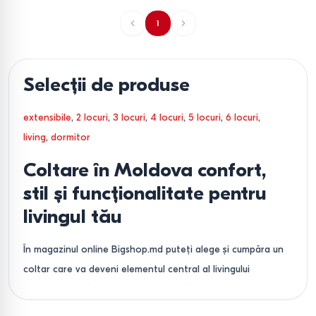
1
Selecții de produse
extensibile
,
2 locuri
,
3 locuri
,
4 locuri
,
5 locuri
,
6 locuri
,
living
,
dormitor
Coltare în Moldova confort,
stil și funcționalitate pentru
livingul tău
În magazinul online Bigshop.md puteți alege și cumpăra un
coltar care va deveni elementul central al livingului
dumneavoastră. Oferim o gamă largă de mobilier moale,
care îmbină designul modern cu practicul. În catalogul