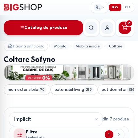
RO
RU
0
Catalog de produse
Căutare
Contul meu
Pagina principală
Mobila
Mobila moale
Coltare
Coltare Sofyno
mari extensibile
extensibil living
pat dormitor
70
219
186
din
7
produse
Filtre
1
1 selectate