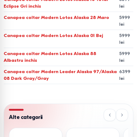
de înaltă densitate.
Eclipse Gri inchis
lei
Canapea coltar Modern Lotos Alaska 28 Maro
5999
Tapițerie
materiale rezistente la uzură, cum ar fi stofa
lei
(velur, stofa tip sac, jacquard), coltar din piele ecologică
elegantă sau piele naturală de elită.
Canapea coltar Modern Lotos Alaska 01 Bej
5999
lei
De ce să comanzi un coltar la
Canapea coltar Modern Lotos Alaska 88
5999
Bigshop.md?
Albastru inchis
lei
Canapea coltar Modern Leader Alaska 97/Alaska
6399
Am creat condiții optime pentru locuitorii din regiunea
08 Dark Gray/Gray
lei
noastră, astfel încât achiziția de mobilier să fie accesibilă
și convenabilă:
Prețuri mici -
livrările directe ne permit să oferim cele mai
bune prețuri pentru coltare extensibile ieftine și modele
Alte categorii
premium în Moldova.
Plată flexibilă -
posibilitatea de a achiziționa produse în