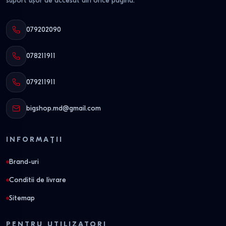
suport ușor de accesat din orice pagină.
079202090
078211911
079211911
bigshop.md@gmail.com
INFORMAȚII
Brand-uri
Conditii de livrare
Sitemap
PENTRU UTILIZATORI