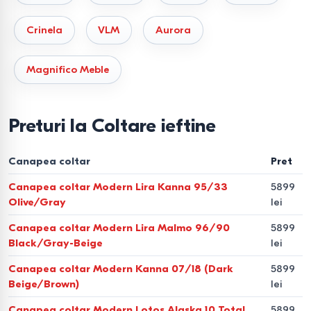
depozitarea lenjeriei, permițând utilizarea eficientă a
spațiului din cameră.
Crinela
VLM
Aurora
Versatilitate
avem în stoc coltare living cu colț pe
Magnifico Meble
stânga sau pe dreapta, precum și coltare modulare, a
căror configurație poate fi modificată după preferințe.
Preturi la Coltare ieftine
Materiale și calitatea
execuției
Canapea coltar
Pret
Durabilitatea mobilierului depinde direct de structura sa
Canapea coltar Modern Lira Kanna 95/33
5899
internă. Modelele noastre de mobila moale (coltare) sunt
Olive/Gray
lei
fabricate din materiale certificate:
Canapea coltar Modern Lira Malmo 96/90
5899
Black/Gray-Beige
lei
Carcasă
lemn durabil și elemente metalice ranforsate.
Canapea coltar Modern Kanna 07/18 (Dark
5899
Umplutură
blocuri de arcuri ortopedice (Bonnel sau
Beige/Brown)
lei
Pocket Spring) în combinație cu spumă poliuretanică (PPU)
Canapea coltar Modern Lotos Alaska 10 Total
5899