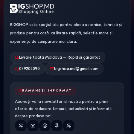
inchisa
,
deschisa
,
semirotunda
,
patrata
,
dreptunghiulara
,
pentagonala
,
90x90 cm
,
80x80 cm
,
100x100 cm
,
120x80 cm
,
BIGSHOP este spațiul tău pentru electrocasnice, tehnică și
70x70 cm
,
100x70 cm
,
100x80 cm
,
140x70 cm
,
120x85 cm
,
produse pentru casă, cu livrare rapidă, selecție mare și
100x90 cm
,
120x90 cm
,
140x96 cm
,
150x90 cm
,
mici
,
experiență de cumpărare mai clară.
semirotunda 90x90
,
cu cadita 90x90
,
cu cada inalta
,
cu
cadita joasa
,
semirotunda 80x80
,
80x80 cu cadita inalta
,
Livrare toată Moldova – Rapid și garantat
moderne
,
negre
079202090
bigshop.md@gmail.com
RĂMÂNEȚI INFORMAT
Abonați-vă la newsletter-ul nostru pentru a primi
oferte de reducere timpurii, actualizări și informații
despre produse noi.