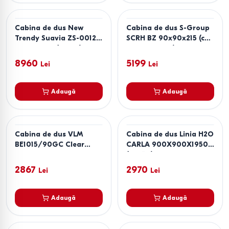
Cabina de dus New
Cabina de dus S-Group
Trendy Suavia ZS-0012
SCRH BZ 90x90x215 (cu
90x90x201 (18078)
cadita inalta)
8960
5199
Lei
Lei
Adaugă
Adaugă
Cabina de dus VLM
Cabina de dus Linia H2O
BE1015/90GC Clear
CARLA 900X900X1950
90x90
(99754)
2867
2970
Lei
Lei
Adaugă
Adaugă