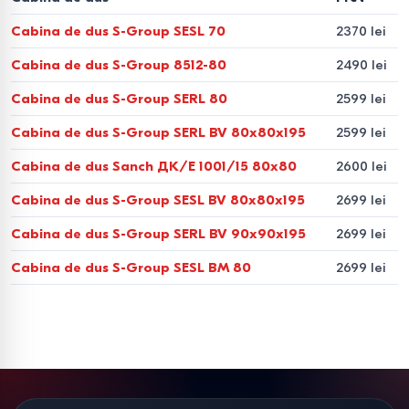
Alege cabina de duș care se potrivește perfect băii tale:
Cabina de dus S-Group SESL 70
2370 lei
modele compacte de colț pentru spații mici, cabine
combinate cu funcție de cadă pentru familiile cu copii sau
Cabina de dus S-Group 8512-80
2490 lei
cabine spațioase cu hidromasaj și duș tropical pentru un
Cabina de dus S-Group SERL 80
2599 lei
confort maxim. Cu Bigshop vei obține o soluție fiabilă și
Cabina de dus S-Group SERL BV 80x80x195
2599 lei
elegantă pentru a crea un spațiu de duș modern!
Cabina de dus Sanch ДК/Е 1001/15 80x80
2600 lei
Plasează comanda pe site-ul Bigshop.md sau
Cabina de dus S-Group SESL BV 80x80x195
2699 lei
contactează-ne la telefonul 022-855379 pentru
consultanță. Cumpără o cabină de duș chiar acum și
Cabina de dus S-Group SERL BV 90x90x195
2699 lei
transformă-ți baia cu confort și eleganță!
Cabina de dus S-Group SESL BM 80
2699 lei
Bigshop.md – vasta gama de modele și produse la preturi
ieftine, vinzare in credit și in rate cu livrare in Chisinau și
Moldova
Selecții de produse