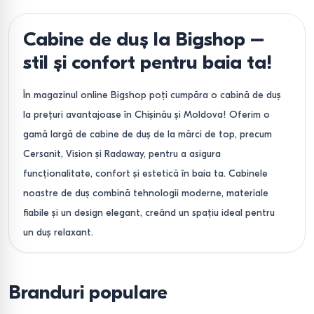
Cabine de duș la Bigshop –
stil și confort pentru baia ta!
În magazinul online Bigshop poți cumpăra o cabină de duș
la prețuri avantajoase în Chișinău și Moldova! Oferim o
gamă largă de cabine de duș de la mărci de top, precum
Cersanit, Vision și Radaway, pentru a asigura
funcționalitate, confort și estetică în baia ta. Cabinele
noastre de duș combină tehnologii moderne, materiale
fiabile și un design elegant, creând un spațiu ideal pentru
un duș relaxant.
De ce să alegi Bigshop?
Branduri populare
Prețuri avantajoase și promoții
. Cumpără cabine de