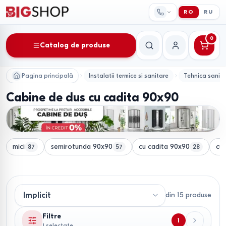
RO
RU
0
Catalog de produse
Căutare
Contul meu
Pagina principală
Instalatii termice si sanitare
Tehnica sanit
Cabine de dus cu cadita 90x90
mici
semirotunda 90x90
cu cadita 90x90
cu 
87
57
28
din
15
produse
Filtre
1
1 selectate