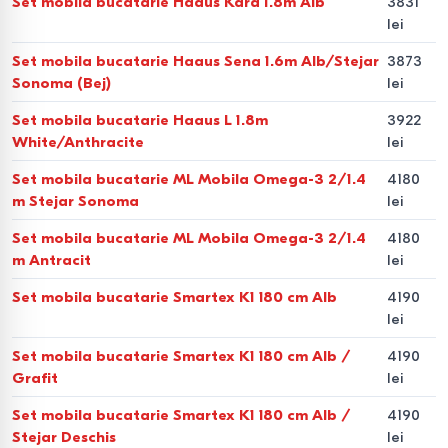
Set mobila bucatarie Haaus Kara 1.8m Alb
3831
lei
Bucătăriile de colț sunt una dintre cele mai practice soluții
pentru apartamente. Planificarea în formă de L permite
Set mobila bucatarie Haaus Sena 1.6m Alb/Stejar
3873
utilizarea eficientă a colțurilor, extinderea suprafeței de
Sonoma (Bej)
lei
lucru și respectarea principiului „triunghiului de lucru” (plita
Set mobila bucatarie Haaus L 1.8m
3922
– chiuveta – frigiderul), ceea ce face gătitul mai
White/Anthracite
lei
confortabil.
Set mobila bucatarie ML Mobila Omega-3 2/1.4
4180
m Stejar Sonoma
lei
Bucătării modulare
Set mobila bucatarie ML Mobila Omega-3 2/1.4
4180
Bucătăriile modulare sunt formate din dulapuri separate cu
m Antracit
lei
dimensiuni standard — 300, 400 și 600 mm. Acest lucru
Set mobila bucatarie Smartex K1 180 cm Alb
4190
permite adaptarea bucătăriei la dimensiunile exacte ale
lei
încăperii, modificarea flexibilă a configurației și utilizarea
Set mobila bucatarie Smartex K1 180 cm Alb /
4190
eficientă a fiecărui centimetru. Formatul modular este ideal
Grafit
lei
pentru bucătării mici sau spații cu planificare atipică.
Set mobila bucatarie Smartex K1 180 cm Alb /
4190
Construcția bucătăriei și
Stejar Deschis
lei