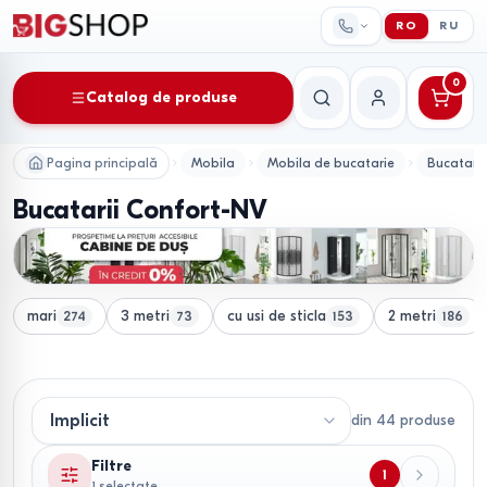
RO
RU
0
Catalog de produse
Căutare
Contul meu
Pagina principală
Mobila
Mobila de bucatarie
Bucatarii
Bucatarii Confort-NV
mari
3 metri
cu usi de sticla
2 metri
274
73
153
186
din
44
produse
Filtre
1
1 selectate