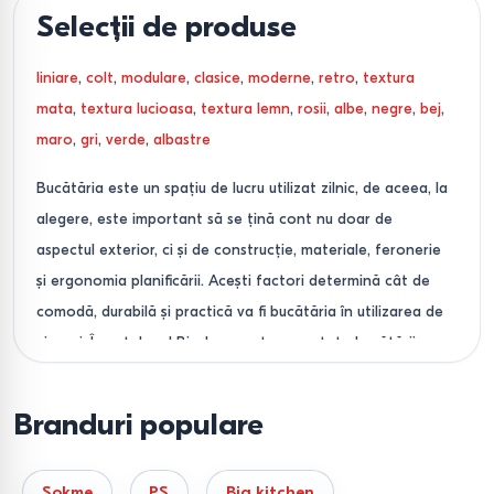
Selecții de produse
liniare
,
colt
,
modulare
,
clasice
,
moderne
,
retro
,
textura
mata
,
textura lucioasa
,
textura lemn
,
rosii
,
albe
,
negre
,
bej
,
maro
,
gri
,
verde
,
albastre
Bucătăria este un spațiu de lucru utilizat zilnic, de aceea, la
alegere, este important să se țină cont nu doar de
aspectul exterior, ci și de construcție, materiale, feronerie
și ergonomia planificării. Acești factori determină cât de
comodă, durabilă și practică va fi bucătăria în utilizarea de
zi cu zi. În catalogul Bigshop sunt prezentate bucătării
concepute pentru sarcini reale și condițiile de utilizare din
apartamente și case.
Branduri populare
Oferim bucătării drepte, de colț și modulare — de la
soluții compacte pentru spații mici până la seturi complete
Sokme
PS
Big kitchen