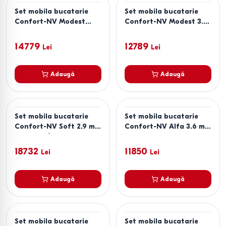
Set mobila bucatarie
Set mobila bucatarie
Confort-NV Modest
Confort-NV Modest 3.6
2.4x2.4 m Artwood
m Gri Unicolor
Deschis(Bej)/Antracit(Gri)
14779
12789
Lei
Lei
Adaugă
Adaugă
Set mobila bucatarie
Set mobila bucatarie
Confort-NV Soft 2.9 m
Confort-NV Alfa 3.6 m
Silk Grey/Graphite Grey
Chinchilla Grey
18732
11850
Lei
Lei
Adaugă
Adaugă
Set mobila bucatarie
Set mobila bucatarie