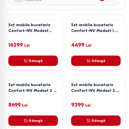
Set mobila bucatarie
Set mobila bucatarie
Confort-NV Modest
Confort-NV Modest 1.4
3.2x2 m Alb
m Chinchilla Gri
Unicolor/Artwood
16399
4499
Lei
Lei
Deschis(Bej)
Adaugă
Adaugă
Set mobila bucatarie
Set mobila bucatarie
Confort-NV Modest 2 m
Confort-NV Modest 2.4
Frasin Surfside(Bej)
m Stejar Sonoma(Bej)
8699
9399
Lei
Lei
Adaugă
Adaugă