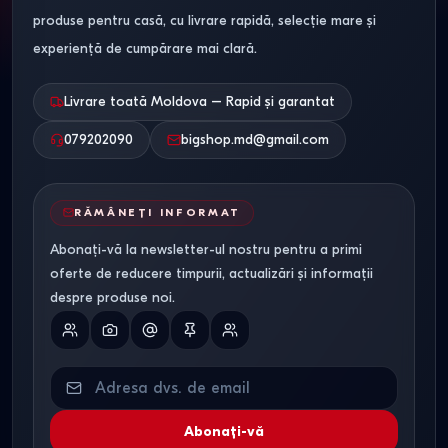
Blaturi
produse pentru casă, cu livrare rapidă, selecție mare și
experiență de cumpărare mai clară.
Suprafața de lucru a bucătăriei trebuie să reziste la
solicitări constante. Cele mai utilizate sunt blaturile
Livrare toată Moldova – Rapid și garantat
laminate cu grosimea de 28 sau 38 mm, rezistente la
079202090
bigshop.md@gmail.com
umiditate, impact mecanic și variații de temperatură.
Feronerie și confort în
RĂMÂNEȚI INFORMAT
utilizare
Abonați-vă la newsletter-ul nostru pentru a primi
oferte de reducere timpurii, actualizări și informații
Confortul bucătăriei depinde în mare măsură de calitatea
despre produse noi.
feroneriei. Bucătăriile moderne sunt echipate cu balamale
și glisiere cu amortizare, care asigură închiderea lină și
silențioasă a ușilor și sertarelor. Durata de viață a acestei
feronerii este calculată pentru zeci de mii de cicluri de
utilizare, ceea ce este esențial pentru exploatarea zilnică.
Abonați-vă