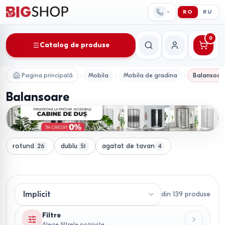
RO
RU
0
Catalog de produse
Căutare
Contul meu
Pagina principală
Mobila
Mobila de gradina
Balansoare
Balansoare
rotund
dublu
agatat de tavan
26
51
4
din
139
produse
Filtre
Alege filtrele potrivite