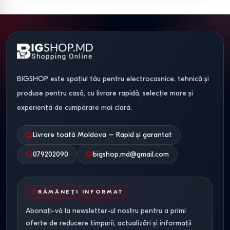
Tip
Număr
Capacitate
Material
Recoman
produs
locuri
maximă
cadru
pentru
Balansoar
1–2
120–200 kg
Metal /
Terasă,
2 locuri
persoane
Lemn
balcon
BIGSHOP este spațiul tău pentru electrocasnice, tehnică și
produse pentru casă, cu livrare rapidă, selecție mare și
Balansoar
2–3
250–300
Oțel
Curte,
experiență de cumpărare mai clară.
3 locuri
persoane
kg
galvanizat
grădină
Livrare toată Moldova – Rapid și garantat
Balansoar
2–3
până la
Metal
Relaxare
tip pat
persoane
300 kg
ranforsat
complet
079202090
bigshop.md@gmail.com
Leagăn
1–2
100–200
Metal +
Terasă,
suspendat
persoane
kg
material
interior
RĂMÂNEȚI INFORMAT
textil
Abonați-vă la newsletter-ul nostru pentru a primi
Leagăn
1–3
150–250 kg
Lemn
Grădină
oferte de reducere timpurii, actualizări și informații