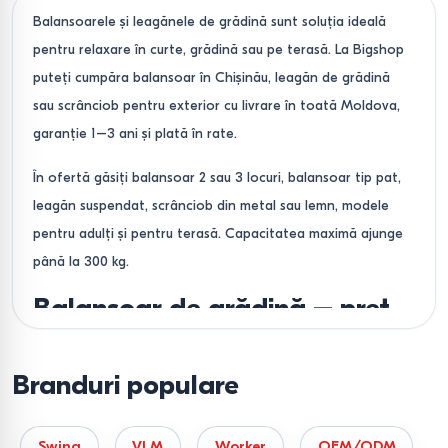
Balansoarele și leagănele de grădină sunt soluția ideală
pentru relaxare în curte, grădină sau pe terasă. La Bigshop
puteți cumpăra balansoar în Chișinău, leagăn de grădină
sau scrânciob pentru exterior cu livrare în toată Moldova,
garanție 1–3 ani și plată în rate.
În ofertă găsiți balansoar 2 sau 3 locuri, balansoar tip pat,
leagăn suspendat, scrânciob din metal sau lemn, modele
pentru adulți și pentru terasă. Capacitatea maximă ajunge
până la 300 kg.
Balansoar de grădină – preț
și oferte în Moldova
Branduri populare
Prețul pentru un balansoar de grădină începe de la 1700
lei. Sunt disponibile balansoare ieftine, modele premium și
promoții sezoniere. Vindem doar produse noi, cu garanție,
Swing
VLM
Worker
OEM/ODM