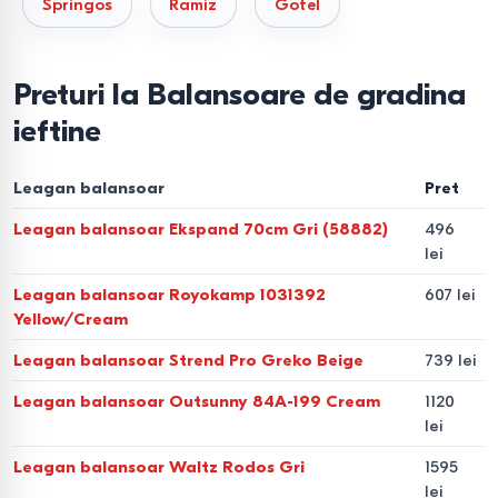
Springos
Ramiz
Gotel
Capacitate și siguranță
Suportă până la 300 kg
Preturi la Balansoare de gradina
Rezistență la vânt
ieftine
Stabilitate crescută pentru utilizare de către adulți
Tipuri de balansoare și
Leagan balansoar
Pret
leagăne de grădină
Leagan balansoar Ekspand 70cm Gri (58882)
496
lei
Balansoar 2 locuri
Leagan balansoar Royokamp 1031392
607 lei
Yellow/Cream
Model compact pentru terasă sau curte mică. Capacitate
120–200 kg.
Leagan balansoar Strend Pro Greko Beige
739 lei
Leagan balansoar Outsunny 84A-199 Cream
1120
Balansoar 3 locuri
lei
Construcție ranforsată pentru familie. Capacitate 250–
Leagan balansoar Waltz Rodos Gri
1595
300 kg.
lei