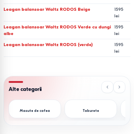
Balansoar tip pat (pat leagăn)
Leagan balansoar Waltz RODOS Beige
1595
lei
Spătar reglabil la 180°, transformă balansoarul într-un loc
Leagan balansoar Waltz RODOS Verde cu dungi
1595
confortabil pentru odihnă.
albe
lei
Leagăn suspendat / scaun
Leagan balansoar Waltz RODOS (verde)
1595
lei
leagăn
Ideal pentru balcon, terasă sau interior. Include modele tip
ou sau scaun balansoar.
Leagăn din lemn sau metal
Alte categorii
Leagănele metalice sunt rezistente la intemperii. Modelele
din lemn oferă un design natural.
Masute de cafea
Taburete
Compararea tipurilor de
balansoare și leagăne