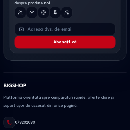
despre produse noi.
din lemn
persoane
masiv
clasică
Cum alegi un balansoar
pentru grădină?
Abonați-vă
Pentru curte
- balansoar 3 locuri cu copertină.
Pentru terasă
- leagăn suspendat sau balansoar
compact.
Pentru adulți
- sarcină minim 200 kg și cadru ranforsat.
BIGSHOP
Pentru exterior permanent
- metal galvanizat și husă de
protecție.
Platformă orientată spre cumpărături rapide, oferte clare și
suport ușor de accesat din orice pagină.
Construcție și siguranță
079202090
Cadru din oțel galvanizat cu protecție anticorozivă