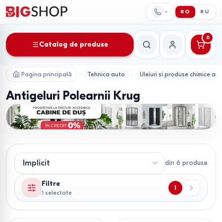
RO
RU
0
Catalog de produse
Căutare
Contul meu
Pagina principală
Tehnica auto
Uleiuri si produse chimice au
Antigeluri Polearnii Krug
din
6
produse
Filtre
1
1 selectate