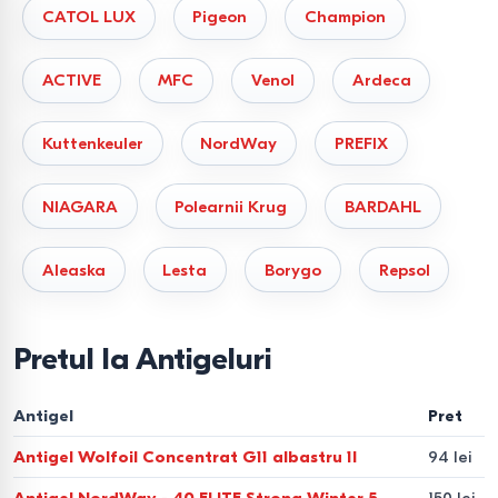
CATOL LUX
Pigeon
Champion
ACTIVE
MFC
Venol
Ardeca
Kuttenkeuler
NordWay
PREFIX
NIAGARA
Polearnii Krug
BARDAHL
Aleaska
Lesta
Borygo
Repsol
Pretul la Antigeluri
Antigel
Pret
Antigel Wolfoil Concentrat G11 albastru 1l
94 lei
Antigel NordWay - 40 ELITE Strong Winter 5
150 lei