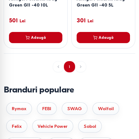
Green G11 -40 10L
Green G11 -40 5L
501
301
Lei
Lei
Adaugă
Adaugă
1
Branduri populare
Rymax
FEBI
SWAG
Wolfoil
Felix
Vehicle Power
Sobol