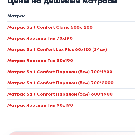
Цены на дешевые матрасы
Вес от 90 до 120 кг и более (повышенная нагрузка).
толщиной закаленной проволоки от 2.2 мм) и толстой к
Матрас
анатомической поддержки.
Матрас Salt Confort Clasic 600x1200
Разница между пружинными 
Матрас Ярослав Тик 70x190
Анатомические блоки независимы
Матрас Salt Confort Lux Plus 60x120 (24см)
Матрас Ярослав Тик 80x190
Основа современного ортопедического матраса — блок нез
упакована в отдельный текстильный чехол из спанбонда.
Матрас Salt Confort Паралон (5см) 700*1900
Матрас Salt Confort Паралон (5см) 700*2000
Такой механизм полностью исключает волновые колебания.
изоляции движений). Матрас точечно прогибается только п
Матрас Salt Confort Паралон (5см) 800*1900
пробуждений из-за затекания мышц.
Матрас Ярослав Тик 90x190
Монолитные беспружинные систе
Для тех, кто ценит абсолютную бесшумность и отсутствие