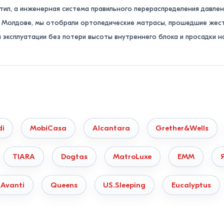
тил, а инженерная система правильного перераспределения давлен
о Молдове, мы отобрали ортопедические матрасы, прошедшие жест
 эксплуатации без потери высоты внутреннего блока и просадки н
 доставляем заказы во все города и населенные пункты Молдовы 
ологической безопасности, подтверждающие отсутствие токсичны
ости под свой вес
кость наугад. Чтобы матрас действительно разгружал спину, сопо
di
MobiCasa
Alcantara
Grether&Wells
аршего возраста).
Идеально подходят мягкие беспружинные модел
TIARA
Dogtas
MatroLuxe
EMM
яти или натурального перфорированного латекса бережно обвола
Avanti
Queens
US.Sleeping
Eucalyptus
ный выбор — универсальная средняя жесткость. Здесь лучше все
им настилом латексированной кокосовой койры (около 1 см) для ба