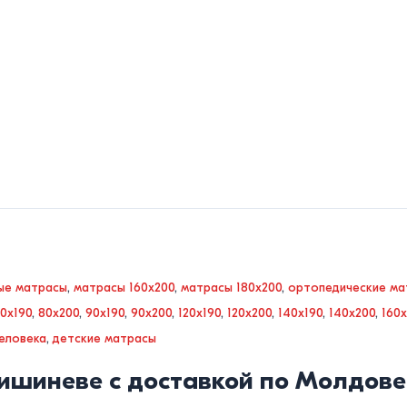
ые матрасы
,
матрасы 160x200
,
матрасы 180x200
,
ортопедические ма
0x190
,
80x200
,
90x190
,
90x200
,
120x190
,
120x200
,
140x190
,
140x200
,
160x
еловека
,
детские матрасы
ишиневе с доставкой по Молдове