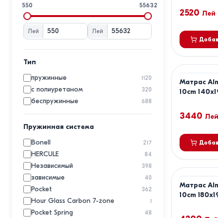
EMM
18
550
55632
2520
Eucalyptus
Лей
Evmoda
3
Лей
Лей
Forliva
1
Добав
Geladi
39
Grether&Wells
2
Тип
MatroLuxe
17
пружинные
1120
Матрас Alm
ML Mobila
28
с полиуретаном
320
10cm 140x
MobiCasa
20
беспружинные
688
MyKids
3440
Ле
Prima
6
Пружинная система
Queens
3
Salt Confort
Bonell
246
217
Добав
Savor
HERCULE
8
84
Somnart
Независимый
35
398
TIARA
зависимые
1
40
Матрас Alm
Trendy
Pocket
86
362
10cm 180x1
US.Sleeping
Hour Glass Carbon 7-zone
1
Viitorul
Pocket Spring
2
48