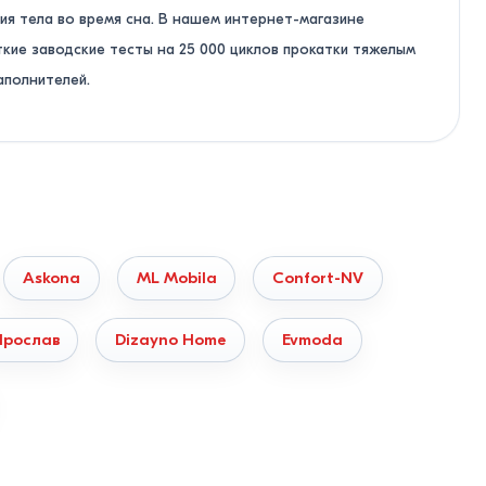
ия тела во время сна. В нашем интернет-магазине
кие заводские тесты на 25 000 циклов прокатки тяжелым
аполнителей.
— от Бельц и Оргеева до Кагула, Комрата и Унген.
х клеевых составов.
ставьте свое телосложение с рекомендациями наших
Askona
ML Mobila
Confort-NV
и или матрасы с умеренно-мягкой поверхностью.
Ярослав
Dizayno Home
Evmoda
кивают тело, не пережимают сосуды и не нарушают
го работают гибридные системы: независимый пружинный
ланса упругости.