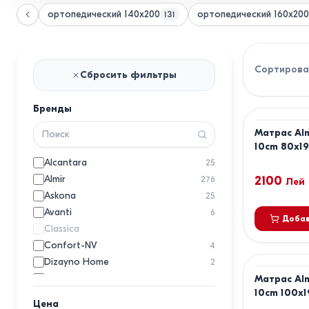
ортопедический 140х200
ортопедический 160х200
131
Сортирова
Сбросить фильтры
Бренды
Матрас Alm
10cm 80x1
Alcantara
25
Almir
2100
276
Лей
Askona
25
Avanti
6
Добав
Classica
Confort-NV
4
Dizayno Home
2
Dogtas
Матрас Alm
9
10cm 100x
Dormibene
201
Цена