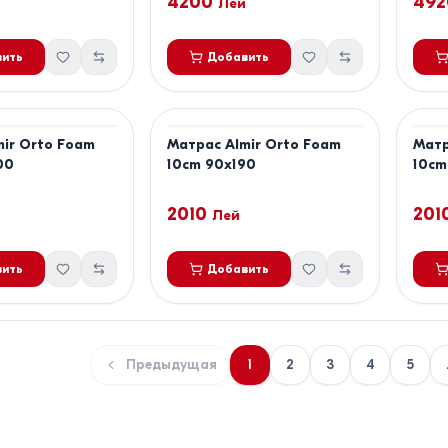
4200
492
Лей
ить
Добавить
mir Orto Foam
Матрас Almir Orto Foam
Матр
00
10cm 90x190
10cm
2010
201
Лей
ить
Добавить
Предыдущая
1
2
3
4
5