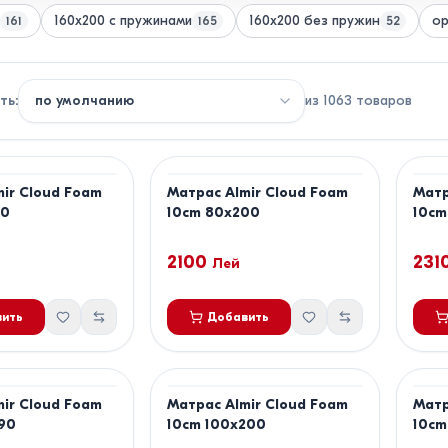
160х200 с пружинами
160х200 без пружин
ор
161
165
52
ть
:
из
1063
товаров
ir Cloud Foam
Матрас Almir Cloud Foam
Матр
90
10cm 80x200
10cm
2100
231
Лей
ить
Добавить
ir Cloud Foam
Матрас Almir Cloud Foam
Матр
190
10cm 100x200
10cm