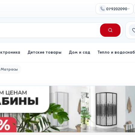
079202090
Сп
ектроника
Детские товары
Дом и сад
Тепло и водосна
Матрасы