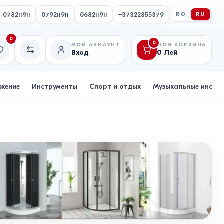
078211911
079211911
068211911
+37322855379
RO
RU
0
0
МОЙ АККАУНТ
МОЯ КОРЗИНА
Вход
0
Лей
исок желаний
Сравнение
бжение
Инструменты
Спорт и отдых
Музыкальные инстр