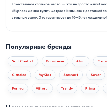
Качественное спальное место — это не просто мягкий нас
пена Hypersoft
16
пена Water Flex
130
«Bigshop» можно купить матрас в Кишиневе с доставкой п
кусочки Water Flex
16
стальным валом. Это гарантирует до 10–15 лет ежедневной
Мы отгружаем продукцию напрямую со складов в Кишиневе и
Каждая партия товара имеет официальные сертификаты эк
Как выбрать матрас по жестк
Популярные бренды
Главная ошибка при покупке в интернете — выбирать жест
Salt Confort
Dormibene
Almir
Gela
технологов:
Вес до 60 кг (хрупкое телосложение, дети, люди ст
Classica
MyKids
Somnart
Savor
Наполнители из вязкоэластичной пены с эффектом пам
циркуляцию крови в суставах.
Forliva
Viitorul
Trendy
Prima
Вес от 60 до 90 кг (среднее телосложение).
Оптималь
блок, покрытый защитным слоем из термовойлока и тонк