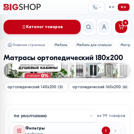
RO
RU
0
Каталог товаров
Поиск
Мой аккаунт
Главная страница
Мебель
Мебель для спальни
Матра
Матрасы ортопедический 180х200
ортопедический 140х200
ортопедический 160х200
131
161
из
99
товаров
Фильтры
1
1 выбрано