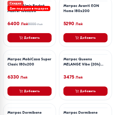
Скидка
Матрас Almir Pocket
Матрас Avanti EON
Две подушки в подарок
Master 180x200
Home 180x200
6400
5290
Лей
8000
Лей
Лей
Добавить
Добавить
Матрас MobiCasa Super
Матрас Queens
Clasic 180x200
MELANGE Vibe (20h)
180x200
6330
3475
Лей
Лей
Добавить
Добавить
Матрас Dormibene
Матрас Dormibene