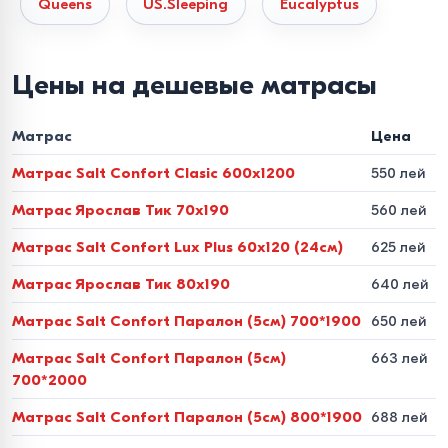
Queens
US.Sleeping
Eucalyptus
клеевых составов.
Как выбрать матрас по
Цены на дешевые матрасы
жесткости под свой вес
Матрас
Цена
Главная ошибка при покупке в интернете — выбирать
Матрас Salt Confort Clasic 600x1200
550 лей
жесткость наугад. Чтобы матрас действительно
разгружал спину, сопоставьте свое телосложение с
Матрас Ярослав Тик 70x190
560 лей
рекомендациями наших технологов:
Матрас Salt Confort Lux Plus 60x120 (24см)
625 лей
Вес до 60 кг (хрупкое телосложение, дети, люди
Матрас Ярослав Тик 80x190
640 лей
старшего возраста).
Идеально подходят мягкие
Матрас Salt Confort Паралон (5см) 700*1900
650 лей
беспружинные модели или матрасы с умеренно-
Матрас Salt Confort Паралон (5см)
663 лей
мягкой поверхностью. Наполнители из
700*2000
вязкоэластичной пены с эффектом памяти или
натурального перфорированного латекса бережно
Матрас Salt Confort Паралон (5см) 800*1900
688 лей
обволакивают тело, не пережимают сосуды и не