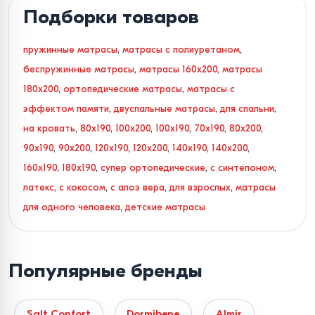
Подборки товаров
пружинные матрасы
,
матрасы с полиуретаном
,
беспружинные матрасы
,
матрасы 160x200
,
матрасы
180x200
,
ортопедические матрасы
,
матрасы с
эффектом памяти
,
двуспальные матрасы
,
для спальни
,
на кровать
,
80x190
,
100x200
,
100x190
,
70x190
,
80x200
,
90x190
,
90x200
,
120x190
,
120x200
,
140x190
,
140x200
,
160x190
,
180x190
,
супер ортопедические
,
с синтепоном
,
латекс
,
с кокосом
,
с алоэ вера
,
для взрослых
,
матрасы
для одного человека
,
детские матрасы
Ортопедические матрасы в
Кишиневе с доставкой по
Популярные бренды
Молдове
Salt Confort
Dormibene
Almir