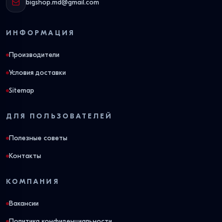
bigshop.md@gmail.com
восстанавливают первоначальную форму.
На что обратить внимание при покупке.
Все
ИНФОРМАЦИЯ
матрасы в нашем каталоге оснащены плотным
боковым защитным усилением из жесткого
Производители
пенополиуретана толщиной от 7 до 10 см по всему
Условия доставки
периметру. Это защищает края изделия от проседания
Sitemap
и деформации, когда вы садитесь на кровать или
встаете с нее.
ДЛЯ ПОЛЬЗОВАТЕЛЕЙ
Физические свойства и
Полезные советы
ресурс наполнителей
Контакты
Материал
Индекс
Уровень
Средн
КОМПАНИЯ
наполнения
жесткости
воздухообмена
срок
служб
Вакансии
Политика конфиденциальности