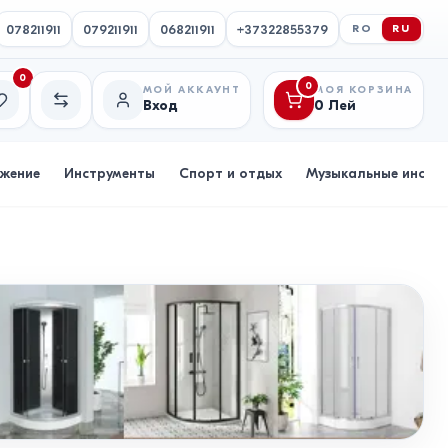
078211911
079211911
068211911
+37322855379
RO
RU
0
0
МОЙ АККАУНТ
МОЯ КОРЗИНА
Вход
0
Лей
исок желаний
Сравнение
бжение
Инструменты
Спорт и отдых
Музыкальные инстр