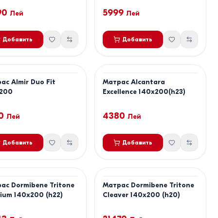
90
5999
Лей
Лей
Добавить
Добавить
ас Almir Duo Fit
Матрас Alcantara
200
Excellence 140x200(h23)
0
4380
Лей
Лей
Добавить
Добавить
ас Dormibene Tritone
Матрас Dormibene Tritone
ium 140x200 (h22)
Cleaver 140x200 (h20)