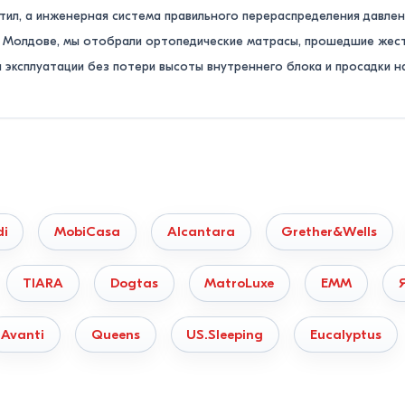
тил, а инженерная система правильного перераспределения давлен
о Молдове, мы отобрали ортопедические матрасы, прошедшие жест
 эксплуатации без потери высоты внутреннего блока и просадки н
 доставляем заказы во все города и населенные пункты Молдовы 
ологической безопасности, подтверждающие отсутствие токсичны
ости под свой вес
кость наугад. Чтобы матрас действительно разгружал спину, сопо
di
MobiCasa
Alcantara
Grether&Wells
аршего возраста).
Идеально подходят мягкие беспружинные модел
TIARA
Dogtas
MatroLuxe
EMM
яти или натурального перфорированного латекса бережно обвола
Avanti
Queens
US.Sleeping
Eucalyptus
ный выбор — универсальная средняя жесткость. Здесь лучше все
им настилом латексированной кокосовой койры (около 1 см) для ба