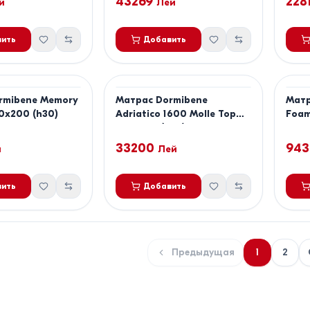
43269
228
й
Лей
ить
Добавить
rmibene Memory
Матрас Dormibene
Матр
0x200 (h30)
Adriatico 1600 Molle Top
Foam
140x200 (h26)
33200
943
й
Лей
ить
Добавить
Предыдущая
1
2