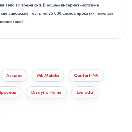
ия тела во время сна. В нашем интернет-магазине
кие заводские тесты на 25 000 циклов прокатки тяжелым
аполнителей.
— от Бельц и Оргеева до Кагула, Комрата и Унген.
х клеевых составов.
ставьте свое телосложение с рекомендациями наших
Askona
ML Mobila
Confort-NV
и или матрасы с умеренно-мягкой поверхностью.
Ярослав
Dizayno Home
Evmoda
кивают тело, не пережимают сосуды и не нарушают
го работают гибридные системы: независимый пружинный
ланса упругости.