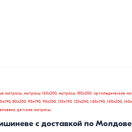
ые матрасы
,
матрасы 160x200
,
матрасы 180x200
,
ортопедические ма
0x190
,
80x200
,
90x190
,
90x200
,
120x190
,
120x200
,
140x190
,
140x200
,
160x
еловека
,
детские матрасы
ишиневе с доставкой по Молдове