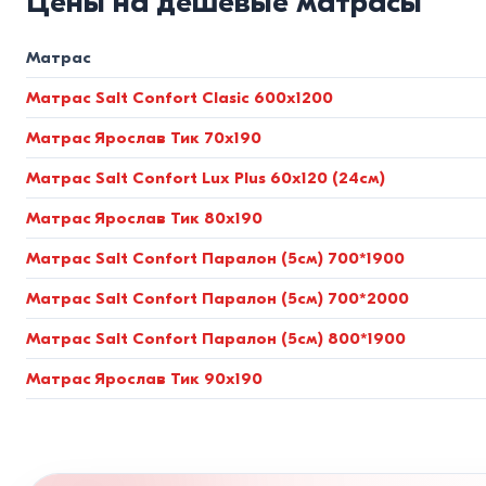
Цены на дешевые матрасы
Вес от 90 до 120 кг и более (повышенная нагрузка).
толщиной закаленной проволоки от 2.2 мм) и толстой к
Матрас
анатомической поддержки.
Матрас Salt Confort Clasic 600x1200
Разница между пружинными 
Матрас Ярослав Тик 70x190
Анатомические блоки независимы
Матрас Salt Confort Lux Plus 60x120 (24см)
Матрас Ярослав Тик 80x190
Основа современного ортопедического матраса — блок нез
упакована в отдельный текстильный чехол из спанбонда.
Матрас Salt Confort Паралон (5см) 700*1900
Матрас Salt Confort Паралон (5см) 700*2000
Такой механизм полностью исключает волновые колебания.
изоляции движений). Матрас точечно прогибается только п
Матрас Salt Confort Паралон (5см) 800*1900
пробуждений из-за затекания мышц.
Матрас Ярослав Тик 90x190
Монолитные беспружинные систе
Для тех, кто ценит абсолютную бесшумность и отсутствие