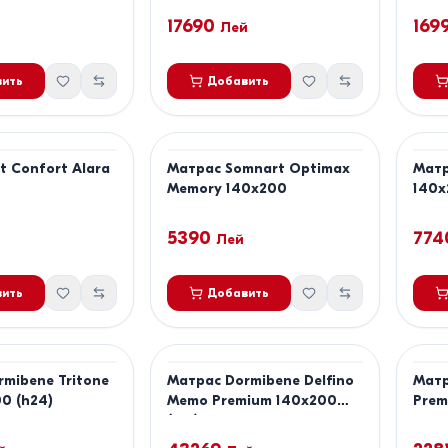
17690
169
Лей
ить
Добавить
t Confort Alara
Матрас Somnart Optimax
Матр
Memory 140x200
140x
5390
774
Лей
ить
Добавить
mibene Tritone
Матрас Dormibene Delfino
Матр
0 (h24)
Memo Premium 140x200
Prem
(h21)