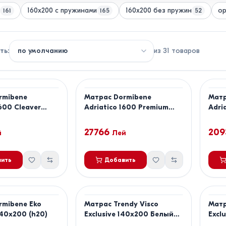
160х200 с пружинами
160х200 без пружин
ор
161
165
52
ть
:
из
31
товаров
rmibene
Матрас Dormibene
Матр
1600 Cleaver
Adriatico 1600 Premium
Adri
140x200
140x
27766
209
й
Лей
ить
Добавить
rmibene Eko
Матрас Trendy Visco
Матр
40x200 (h20)
Exclusive 140x200 Белый/
Excl
Коричневый
Кор