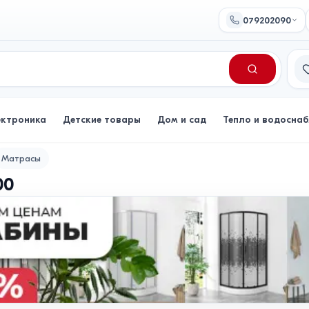
079202090
Сп
ектроника
Детские товары
Дом и сад
Тепло и водосна
Матрасы
00