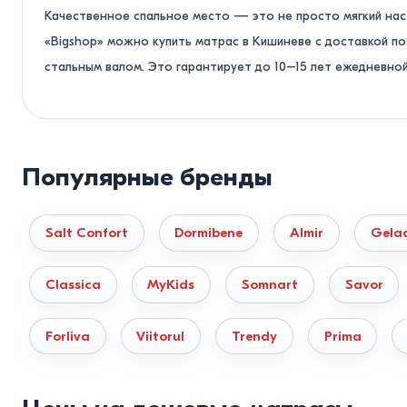
Качественное спальное место — это не просто мягкий нас
пена Hypersoft
16
пена Water Flex
130
«Bigshop» можно купить матрас в Кишиневе с доставкой п
кусочки Water Flex
16
стальным валом. Это гарантирует до 10–15 лет ежедневной
Мы отгружаем продукцию напрямую со складов в Кишиневе и
Каждая партия товара имеет официальные сертификаты эк
Как выбрать матрас по жестк
Популярные бренды
Главная ошибка при покупке в интернете — выбирать жест
Salt Confort
Dormibene
Almir
Gela
технологов:
Вес до 60 кг (хрупкое телосложение, дети, люди ст
Classica
MyKids
Somnart
Savor
Наполнители из вязкоэластичной пены с эффектом пам
циркуляцию крови в суставах.
Forliva
Viitorul
Trendy
Prima
Вес от 60 до 90 кг (среднее телосложение).
Оптималь
блок, покрытый защитным слоем из термовойлока и тонк