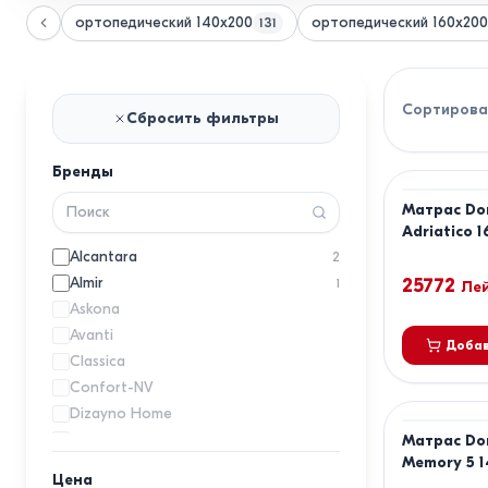
ортопедический 140х200
ортопедический 160х200
131
Сортирова
Сбросить фильтры
Бренды
Матрас Do
Adriatico 
140x200
Alcantara
2
Almir
25772
1
Ле
Askona
Avanti
Добав
Classica
Confort-NV
Dizayno Home
Dogtas
Матрас Do
Memory 5 1
Dormibene
20
Цена