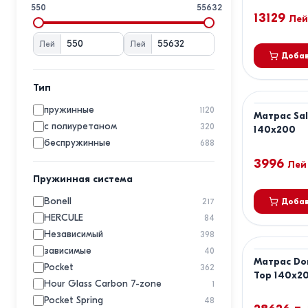
EMM
550
55632
13129
Eucalyptus
Лей
Evmoda
Лей
Лей
Forliva
Добав
Geladi
3
Grether&Wells
Тип
MatroLuxe
пружинные
1120
Матрас Sal
ML Mobila
с полиуретаном
320
140x200
MobiCasa
беспружинные
688
MyKids
3996
Лей
Prima
Пружинная система
Queens
Salt Confort
Bonell
1
217
Добав
Savor
HERCULE
84
Somnart
Независимый
2
398
TIARA
зависимые
40
Матрас Dor
Trendy
Pocket
2
362
Top 140x20
US.Sleeping
Hour Glass Carbon 7-zone
1
Viitorul
Pocket Spring
48