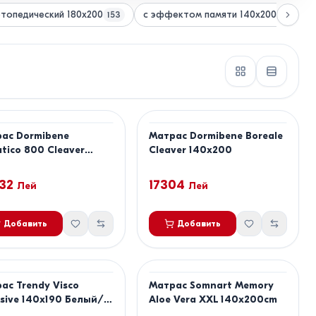
топедический 180х200
с эффектом памяти 140x200
153
41
ас Dormibene
Матрас Dormibene Boreale
atico 800 Cleaver
Cleaver 140x200
200
32
17304
Лей
Лей
Добавить
Добавить
ас Trendy Visco
Матрас Somnart Memory
usive 140x190 Белый/
Aloe Vera XXL 140x200cm
ичневый