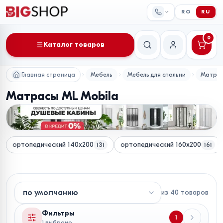
RO
RU
0
Каталог товаров
Поиск
Мой аккаунт
Главная страница
Мебель
Мебель для спальни
Матра
Матрасы ML Mobila
ортопедический 140х200
ортопедический 160х200
131
161
из
40
товаров
Фильтры
1
1 выбрано