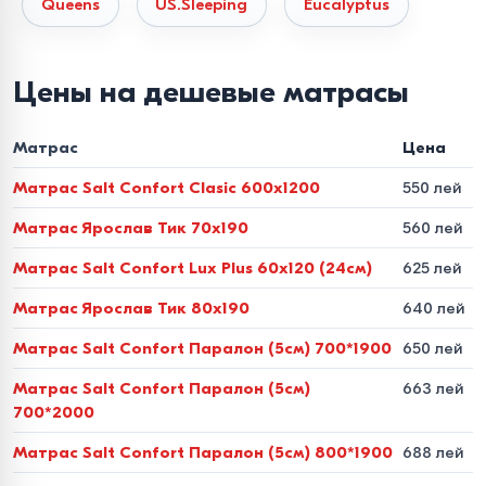
Queens
US.Sleeping
Eucalyptus
клеевых составов.
Как выбрать матрас по
Цены на дешевые матрасы
жесткости под свой вес
Матрас
Цена
Главная ошибка при покупке в интернете — выбирать
Матрас Salt Confort Clasic 600x1200
550 лей
жесткость наугад. Чтобы матрас действительно
разгружал спину, сопоставьте свое телосложение с
Матрас Ярослав Тик 70x190
560 лей
рекомендациями наших технологов:
Матрас Salt Confort Lux Plus 60x120 (24см)
625 лей
Вес до 60 кг (хрупкое телосложение, дети, люди
Матрас Ярослав Тик 80x190
640 лей
старшего возраста).
Идеально подходят мягкие
Матрас Salt Confort Паралон (5см) 700*1900
650 лей
беспружинные модели или матрасы с умеренно-
Матрас Salt Confort Паралон (5см)
663 лей
мягкой поверхностью. Наполнители из
700*2000
вязкоэластичной пены с эффектом памяти или
натурального перфорированного латекса бережно
Матрас Salt Confort Паралон (5см) 800*1900
688 лей
обволакивают тело, не пережимают сосуды и не