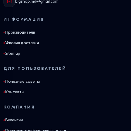
bigshop.md@gmail.com
восстанавливают первоначальную форму.
На что обратить внимание при покупке.
Все
ИНФОРМАЦИЯ
матрасы в нашем каталоге оснащены плотным
боковым защитным усилением из жесткого
Производители
пенополиуретана толщиной от 7 до 10 см по всему
Условия доставки
периметру. Это защищает края изделия от проседания
Sitemap
и деформации, когда вы садитесь на кровать или
встаете с нее.
ДЛЯ ПОЛЬЗОВАТЕЛЕЙ
Физические свойства и
Полезные советы
ресурс наполнителей
Контакты
Материал
Индекс
Уровень
Средн
КОМПАНИЯ
наполнения
жесткости
воздухообмена
срок
служб
Вакансии
Политика конфиденциальности