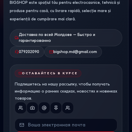
позвоночник анатомической поддержки.
BIGSHOP este spațiul tău pentru electrocasnice, tehnică și
produse pentru casă, cu livrare rapidă, selecție mare și
Разница между
experiență de cumpărare mai clară.
пружинными и
беспружинными системами
Доставка по всей Молдове – Быстро и
гарантированно
Анатомические блоки
079202090
bigshop.md@gmail.com
независимых пружин
Основа современного ортопедического матраса —
ОСТАВАЙТЕСЬ В КУРСЕ
блок независимых спиралей (плотность от 256 до 512
Подпишитесь на нашу рассылку, чтобы получать
автономных пружин на один квадратный метр). Каждая
информацию о ранних скидках, новостях и новинках
стальная пружина упакована в отдельный текстильный
товаров.
чехол из спанбонда.
Такой механизм полностью исключает волновые
колебания. Когда один человек переворачивается во