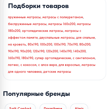
Подборки товаров
пружинные матрасы
,
матрасы с полиуретаном
,
беспружинные матрасы
,
матрасы 160x200
,
матрасы
180x200
,
ортопедические матрасы
,
матрасы с
эффектом памяти
,
двуспальные матрасы
,
для спальни
,
на кровать
,
80x190
,
100x200
,
100x190
,
70x190
,
80x200
,
90x190
,
90x200
,
120x190
,
120x200
,
140x190
,
140x200
,
160x190
,
180x190
,
супер ортопедические
,
с синтепоном
,
латекс
,
с кокосом
,
с алоэ вера
,
для взрослых
,
матрасы
для одного человека
,
детские матрасы
Ортопедические матрасы в
Кишиневе с доставкой по
Популярные бренды
Молдове
Salt Confort
Dormibene
Almir