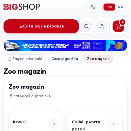
RO
RU
0
Catalog de produse
Căutare
Contul meu
Pagina principală
Casa si gradina
Zoo magazin
Zoo magazin
Zoo magazin
15
categorii disponibile
Acvarii
Colivii pentru
pasari