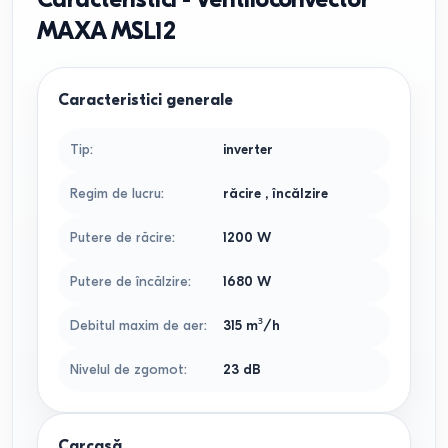
MAXA MSL12
Caracteristici generale
Tip
:
inverter
Regim de lucru
:
răcire
,
încălzire
Putere de răcire
:
1200
W
Putere de încălzire
:
1680
W
Debitul maxim de aer
:
315
m³/h
Nivelul de zgomot
:
23
dB
Carcasă