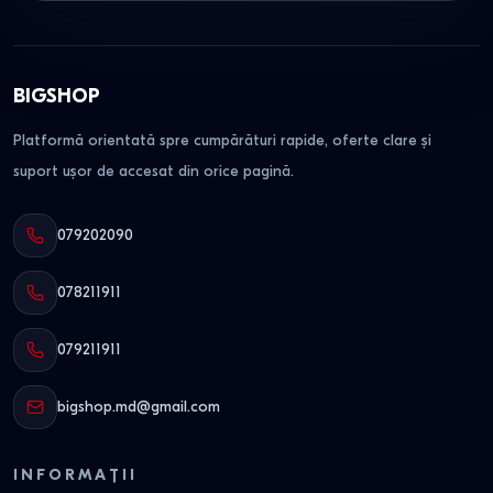
BIGSHOP
Platformă orientată spre cumpărături rapide, oferte clare și
suport ușor de accesat din orice pagină.
079202090
078211911
079211911
bigshop.md@gmail.com
INFORMAȚII