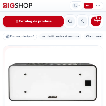
RO
RU
0
Catalog de produse
Căutare
Contul meu
Pagina principală
Instalatii termice si sanitare
Climatizare