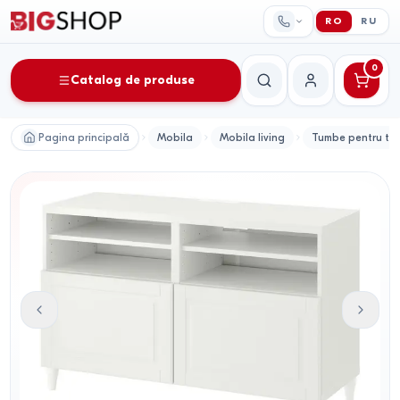
RO
RU
0
Catalog de produse
Căutare
Contul meu
Pagina principală
Mobila
Mobila living
Tumbe pentru tel