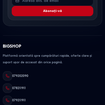
Abonați-vă
BIGSHOP
Platformă orientată spre cumpărături rapide, oferte clare și
suport ușor de accesat din orice pagină.
079202090
078211911
079211911