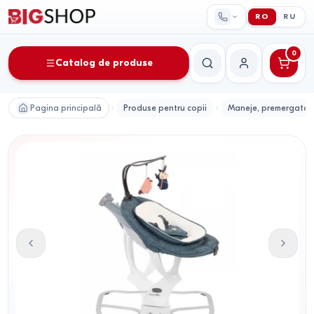
RO
RU
0
Catalog de produse
Căutare
Contul meu
Pagina principală
Produse pentru copii
Maneje, premergatoar