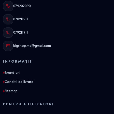
079202090
078211911
079211911
bigshop.md@gmail.com
INFORMAȚII
Brand-uri
Conditii de livrare
Sitemap
PENTRU UTILIZATORI